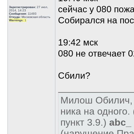
сейчас у 080 пожа
Зарегистрирован:
27 июл,
2014, 14:23
Сообщения:
11493
Откуда:
Московская область
Собирался на пос
Warnings:
1
19:42 мск
080 не отвечает 
Сбили?
Милош Обилич, Mo
ника на одного
пункт 3.9.)
abc_
(нарушение Пра