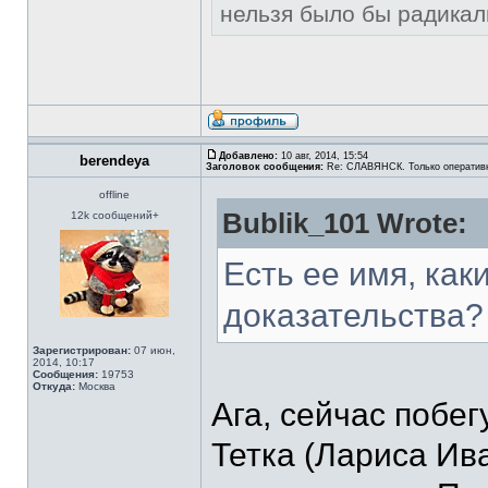
нельзя было бы радикал
Добавлено:
10 авг, 2014, 15:54
berendeya
Заголовок сообщения:
Re: СЛАВЯНСК. Только оператив
offline
Bublik_101 Wrote:
12k сообщений+
Есть ее имя, как
доказательства?
Зарегистрирован:
07 июн,
2014, 10:17
Сообщения:
19753
Откуда:
Москва
Ага, сейчас побе
Тетка (Лариса Ив