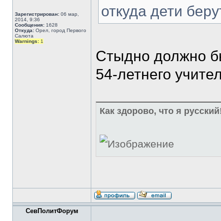
откуда дети беру
Зарегистрирован:
06 мар,
2014, 9:36
Сообщения:
1628
Откуда:
Орел, город Первого
Салюта
Warnings:
1
Стыдно должно бы
54-летнего учител
Как здорово, что я русский!
СевПолитФорум