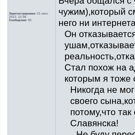
Вчера общался с 
чужим),который с
Зарегистрирован:
01 июн,
2012, 12:38
него ни интернета
Сообщения:
65
Он отказывается
ушам,отказывае
реальность,отка
Стал похож на а
которым я тоже
Никогда не мог
своего сына,ко
потому,что так
Славянска!
Не буду пере