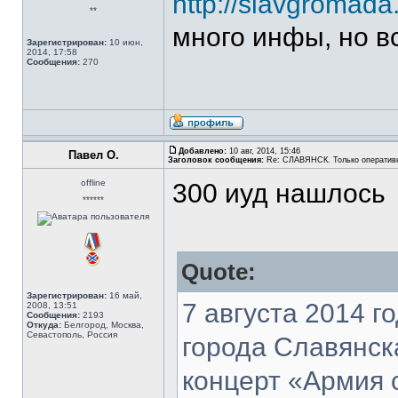
http://slavgromad
**
много инфы, но в
Зарегистрирован:
10 июн,
2014, 17:58
Сообщения:
270
Добавлено:
10 авг, 2014, 15:46
Павел О.
Заголовок сообщения:
Re: СЛАВЯНСК. Только оператив
offline
300 иуд нашлось
******
Quote:
Зарегистрирован:
16 май,
7 августа 2014 
2008, 13:51
Сообщения:
2193
Откуда:
Белгород, Москва,
Севастополь, Россия
города Славянск
концерт «Армия 