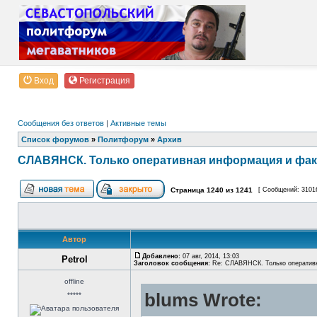
Вход
Регистрация
Сообщения без ответов
|
Активные темы
Список форумов
»
Политфорум
»
Архив
СЛАВЯНСК. Только оперативная информация и фа
Страница
1240
из
1241
[ Сообщений: 3101
Автор
Добавлено:
07 авг, 2014, 13:03
Petrol
Заголовок сообщения:
Re: СЛАВЯНСК. Только оператив
offline
blums Wrote:
*****