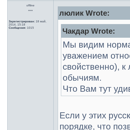
offline
люлик Wrote:
****
Зарегистрирован:
18 май,
2014, 15:18
Сообщения:
1015
Чакдар Wrote:
Мы видим норма
уважением относ
свойственно), к 
обычиям.
Что Вам тут уд
Если у этих рус
порядке, что по