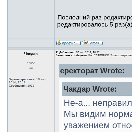
Последний раз редакти
редактировалось 5 раз(а)
Добавлено:
07 авг, 2014, 18:32
Чакдар
Заголовок сообщения:
Re: СЛАВЯНСК. Только оператив
offline
еректорат Wrote:
****
Зарегистрирован:
18 май,
2014, 15:18
Сообщения:
1015
Чакдар Wrote:
Не-а... неправи
Мы видим норма
уважением относ