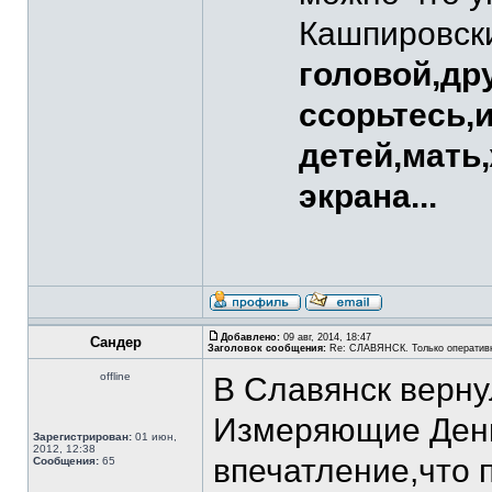
Кашпировск
головой,дру
ссорьтесь,
детей,мать,
экрана...
Добавлено:
09 авг, 2014, 18:47
Сандер
Заголовок сообщения:
Re: СЛАВЯНСК. Только оператив
offline
В Славянск верн
Измеряющие День
Зарегистрирован:
01 июн,
2012, 12:38
впечатление,что п
Сообщения:
65