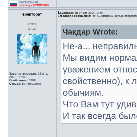
Добавлено:
07 авг, 2014, 14:04
еректорат
Заголовок сообщения:
Re: СЛАВЯНСК. Только оператив
offline
Чакдар Wrote:
*******
Не-а... неправил
Мы видим нормал
уважением относя
Зарегистрирован:
02 янв,
2009, 17:02
свойственно), к 
Сообщения:
3308
Откуда:
Из прошлого
обычиям.
Что Вам тут уди
И так всегда было