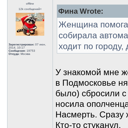
offline
Фина Wrote:
12k сообщений+
Женщина помогал
собирала автома
ходит по городу,
Зарегистрирован:
07 июн,
2014, 10:17
Сообщения:
19753
Откуда:
Москва
У знакомой мне ж
в Подмосковье нян
было) сбросили с 
носила ополченцам
Насмерть. Сразу ж
Кто-то стуканул.