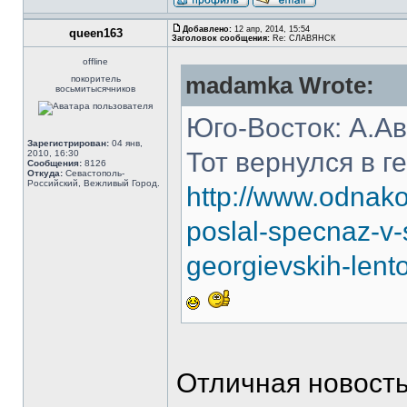
Добавлено:
12 апр, 2014, 15:54
queen163
Заголовок сообщения:
Re: СЛАВЯНСК
offline
madamka Wrote:
покоритель
восьмитысячников
Юго-Восток: А.Ав
Зарегистрирован:
04 янв,
Тот вернулся в г
2010, 16:30
Сообщения:
8126
Откуда:
Севастополь-
Российский, Вежливый Город.
http://www.odnako
poslal-specnaz-v-
georgievskih-lent
Отличная новост