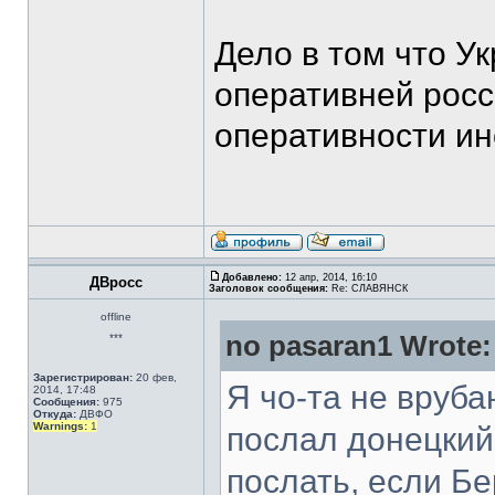
Дело в том что У
оперативней росс
оперативности ино
Добавлено:
12 апр, 2014, 16:10
ДВросс
Заголовок сообщения:
Re: СЛАВЯНСК
offline
no pasaran1 Wrote:
***
Зарегистрирован:
20 фев,
Я чо-та не вруба
2014, 17:48
Сообщения:
975
Откуда:
ДВФО
Warnings:
1
послал донецкий 
послать, если Б