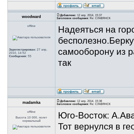
Добавлено:
12 апр, 2014, 15:37
woodward
Заголовок сообщения:
Re: СЛАВЯНСК
offline
Надеяться на гор
бесполезно.Берку
самооборону из р
Зарегистрирован:
27 апр,
2010, 14:52
Сообщения:
55
так
Добавлено:
12 апр, 2014, 15:38
madamka
Заголовок сообщения:
Re: СЛАВЯНСК
offline
Юго-Восток: А.Ав
Высота 10 000, полет
нормальный
Тот вернулся в ге