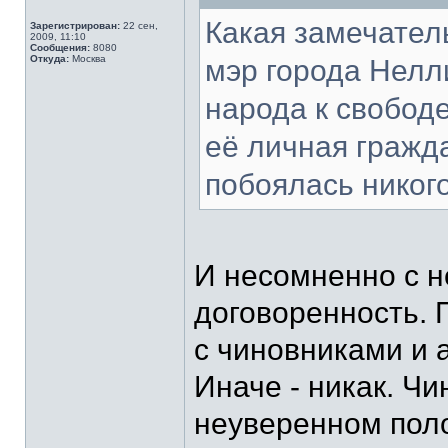
Какая замечател
Зарегистрирован:
22 сен,
2009, 11:10
Сообщения:
8080
Откуда:
Москва
мэр города Нелл
народа к свобод
её личная гражда
побоялась никог
И несомненно с 
договоренность. 
с чиновниками и а
Иначе - никак. Чи
неуверенном пол