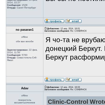
2014, 22:27
Сообщения:
1529
Откуда:
Санкт-Петербург
Добавлено:
12 апр, 2014, 16:01
no pasaran1
Заголовок сообщения:
Re: СЛАВЯНСК
offline
Я чо-та не врубаю
оби ван кеноби
донецкий Беркут. 
Зарегистрирован:
22 фев,
2014, 11:50
Беркут расформир
Сообщения:
5783
Откуда:
Севастополь-Спб-
Ямал
Добавлено:
12 апр, 2014, 16:03
Adav
Заголовок сообщения:
Re: СЛАВЯНСК
offline
Clinic-Control Wrot
покоритель
восьмитысячников