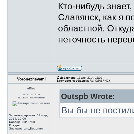
Кто-нибудь знает,
Славянск, как я 
областной. Откуд
неточность перев
Добавлено:
12 апр, 2014, 16:10
Voronezhsvami
Заголовок сообщения:
Re: СЛАВЯНСК
offline
Outspb Wrote:
покоритель
восьмитысячников
Вы бы не постил
Зарегистрирован:
07 мар,
2014, 12:06
Сообщения:
8500
Откуда:
Электросталь,Воронеж