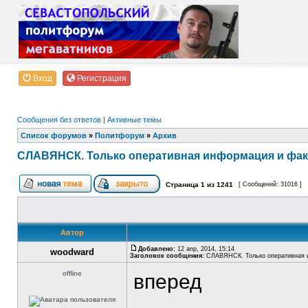
Вход
Регистрация
Сообщения без ответов
|
Активные темы
Список форумов
»
Политфорум
»
Архив
СЛАВЯНСК. Только оперативная информация и фа
Страница
1
из
1241
[ Сообщений: 31016 ]
Автор
Добавлено:
12 апр, 2014, 15:14
woodward
Заголовок сообщения:
СЛАВЯНСК. Только оперативная 
offline
вперед