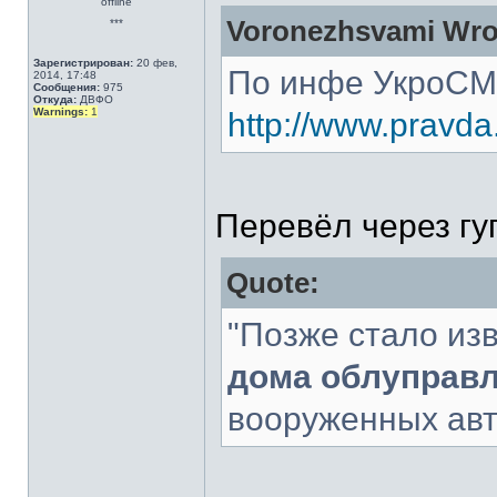
offline
Voronezhsvami Wro
***
Зарегистрирован:
20 фев,
По инфе УкроСМи
2014, 17:48
Сообщения:
975
Откуда:
ДВФО
Warnings:
1
http://www.pravd
Перевёл через гу
Quote:
"Позже стало из
дома облуправ
вооруженных авт