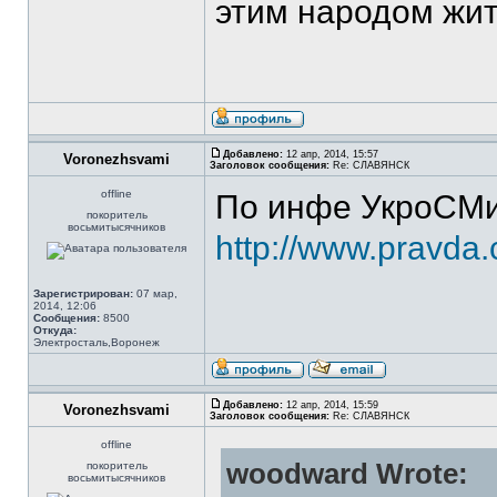
этим народом жит
Добавлено:
12 апр, 2014, 15:57
Voronezhsvami
Заголовок сообщения:
Re: СЛАВЯНСК
offline
По инфе УкроСМи
покоритель
восьмитысячников
http://www.pravda
Зарегистрирован:
07 мар,
2014, 12:06
Сообщения:
8500
Откуда:
Электросталь,Воронеж
Добавлено:
12 апр, 2014, 15:59
Voronezhsvami
Заголовок сообщения:
Re: СЛАВЯНСК
offline
woodward Wrote:
покоритель
восьмитысячников