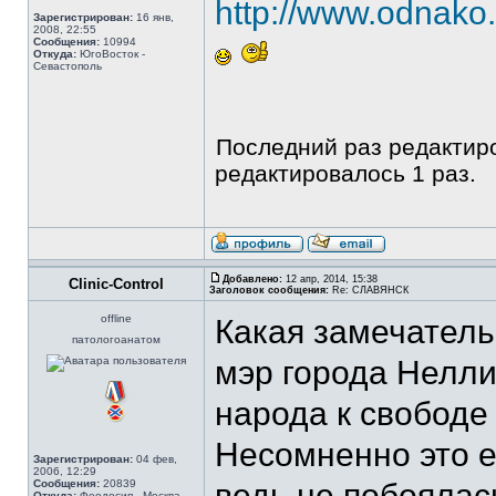
http://www.odnako.
Зарегистрирован:
16 янв,
2008, 22:55
Сообщения:
10994
Откуда:
ЮгоВосток -
Севастополь
Последний раз редакти
редактировалось 1 раз.
Добавлено:
12 апр, 2014, 15:38
Clinic-Control
Заголовок сообщения:
Re: СЛАВЯНСК
offline
Какая замечатель
патологоанатом
мэр города Нелл
народа к свободе
Несомненно это е
Зарегистрирован:
04 фев,
2006, 12:29
Сообщения:
20839
ведь не побоялас
Откуда:
Феодосия - Москва