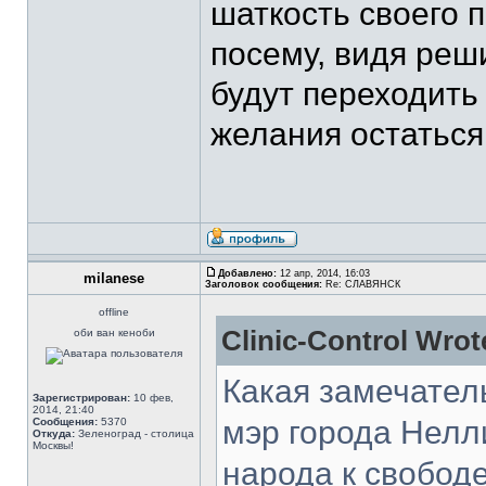
шаткость своего 
посему, видя реш
будут переходить 
желания остаться
Добавлено:
12 апр, 2014, 16:03
milanese
Заголовок сообщения:
Re: СЛАВЯНСК
offline
Clinic-Control Wrot
оби ван кеноби
Какая замечател
Зарегистрирован:
10 фев,
2014, 21:40
мэр города Нелл
Сообщения:
5370
Откуда:
Зеленоград - столица
Москвы!
народа к свобод