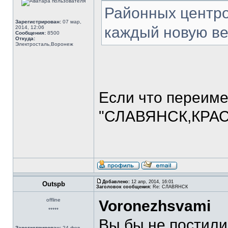
Районных центров
Зарегистрирован:
07 мар,
каждый новую вет
2014, 12:06
Сообщения:
8500
Откуда:
Электросталь,Воронеж
Если что переиме
"СЛАВЯНСК,КРАСН
Добавлено:
12 апр, 2014, 16:01
Outspb
Заголовок сообщения:
Re: СЛАВЯНСК
offline
Voronezhsvami
*****
Вы бы не постили
Зарегистрирован:
24 фев,