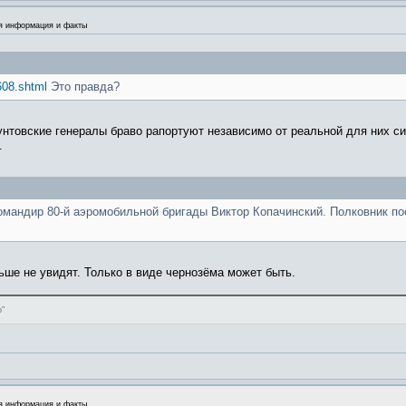
я информация и факты
608.shtml
Это правда?
Хунтовские генералы браво рапортуют независимо от реальной для них си
.
мандир 80-й аэромобильной бригады Виктор Копачинский. Полковник по
ше не увидят. Только в виде чернозёма может быть.
о"
я информация и факты