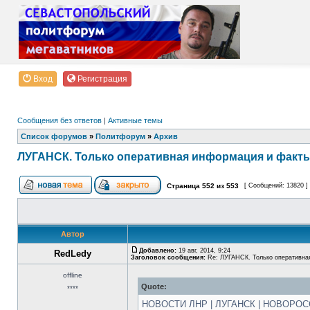
Вход
Регистрация
Сообщения без ответов
|
Активные темы
Список форумов
»
Политфорум
»
Архив
ЛУГАНСК. Только оперативная информация и факт
Страница
552
из
553
[ Сообщений: 13820 ]
Автор
Добавлено:
19 авг, 2014, 9:24
RedLedy
Заголовок сообщения:
Re: ЛУГАНСК. Только оперативна
offline
Quote:
****
НОВОСТИ ЛНР | ЛУГАНСК | НОВОРО