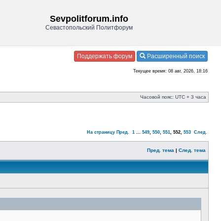
Sevpolitforum.info
Севастопольский Политфорум
Поддержать форум
Расширенный поиск
Текущее время: 08 авг, 2026, 18:16
Часовой пояс: UTC + 3 часа
На страницу
Пред.
1
...
549
,
550
,
551
,
552
,
553
След.
Пред. тема
|
След. тема