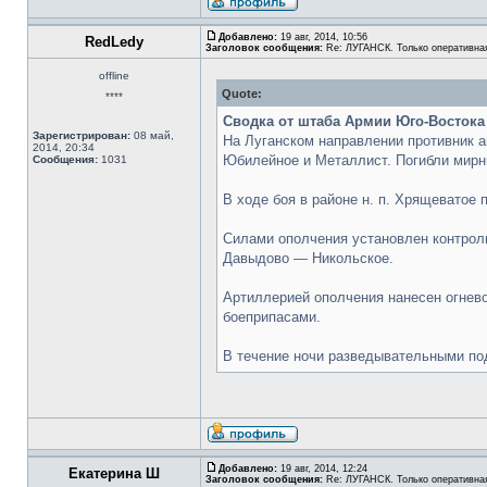
Добавлено:
19 авг, 2014, 10:56
RedLedy
Заголовок сообщения:
Re: ЛУГАНСК. Только оперативна
offline
Quote:
****
Сводка от штаба Армии Юго-Востока 
Зарегистрирован:
08 май,
На Луганском направлении противник а
2014, 20:34
Юбилейное и Металлист. Погибли мирн
Сообщения:
1031
В ходе боя в районе н. п. Хрящеватое
Силами ополчения установлен контрол
Давыдово — Никольское.
Артиллерией ополчения нанесен огнево
боеприпасами.
В течение ночи разведывательными по
Добавлено:
19 авг, 2014, 12:24
Екатерина Ш
Заголовок сообщения:
Re: ЛУГАНСК. Только оперативна