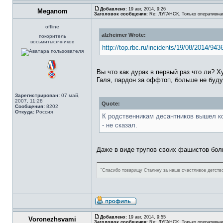
Добавлено:
19 авг, 2014, 9:26
Meganom
Заголовок сообщения:
Re: ЛУГАНСК. Только оперативна
offline
alzheimer Wrote:
покоритель
восьмитысячников
http://top.rbc.ru/incidents/19/08/2014/943
Вы что как дурак в первый раз что ли? 
Галя, пардон за оффтоп, больше не буду
Зарегистрирован:
07 май,
2007, 11:28
Quote:
Сообщения:
8202
Откуда:
Россия
К родственникам десантников вышел ко
- не сказал.
Даже в виде трупов своих фашистов боль
"Спасибо товарищу Сталину за наше счастливое детств
Добавлено:
19 авг, 2014, 9:55
Voronezhsvami
Заголовок сообщения:
Re: ЛУГАНСК. Только оперативна