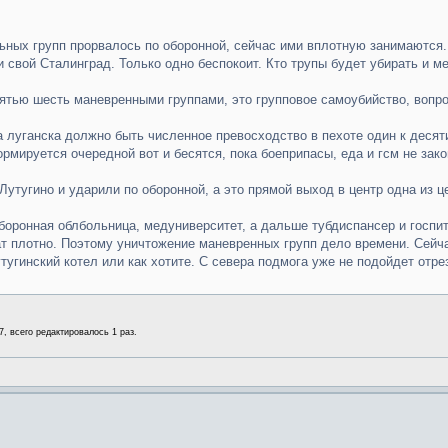
ьных групп прорвалось по оборонной, сейчас ими вплотную занимаются.
 свой Сталинград. Только одно беспокоит. Кто трупы будет убирать и 
пятью шесть маневренными группами, это групповое самоубийство, вопро
а луганска должно быть численное превосходство в пехоте один к десяти
рмируется очередной вот и бесятся, пока боеприпасы, еда и гсм не зак
утугино и ударили по оборонной, а это прямой выход в центр одна из ц
оборонная облбольница, медуниверситет, а дальше тубдиспансер и госпит
ат плотно. Поэтому уничтожение маневренных групп дело времени. Сейчас
тугинский котел или как хотите. С севера подмога уже не подойдет отре
27, всего редактировалось 1 раз.