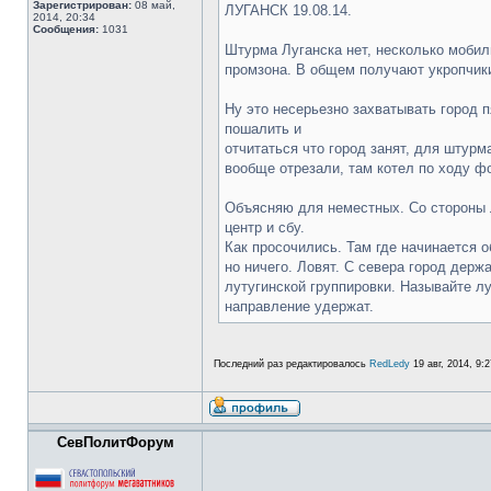
Зарегистрирован:
08 май,
ЛУГАНСК 19.08.14.
2014, 20:34
Сообщения:
1031
Штурма Луганска нет, несколько мобил
промзона. В общем получают укропчики
Ну это несерьезно захватывать город 
пошалить и
отчитаться что город занят, для штурм
вообще отрезали, там котел по ходу фо
Объясняю для неместных. Со стороны Л
центр и сбу.
Как просочились. Там где начинается 
но ничего. Ловят. С севера город держ
лутугинской группировки. Называйте лу
направление удержат.
Последний раз редактировалось
RedLedy
19 авг, 2014, 9:
СевПолитФорум