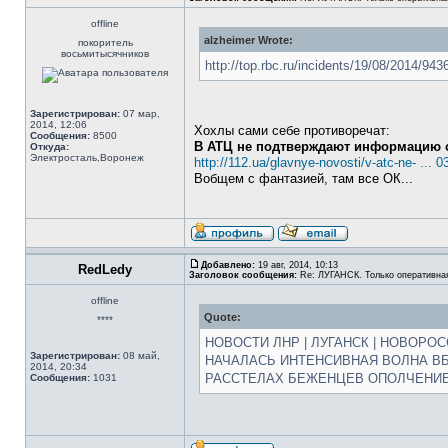
offline
alzheimer Wrote:
покоритель
восьмитысячников
http://top.rbc.ru/incidents/19/08/2014/9
Зарегистрирован:
07 мар,
2014, 12:06
Хохлы сами себе противоречат:
Сообщения:
8500
В АТЦ не подтверждают информацию о
Откуда:
Электросталь,Воронеж
http://112.ua/glavnye-novosti/v-atc-ne- ... 
Вобщем с фантазией, там все ОК...
Добавлено:
19 авг, 2014, 10:13
RedLedy
Заголовок сообщения:
Re: ЛУГАНСК. Только оперативна
offline
Quote:
****
НОВОСТИ ЛНР | ЛУГАНСК | НОВОРО
Зарегистрирован:
08 май,
НАЧАЛАСЬ ИНТЕНСИВНАЯ ВОЛНА В
2014, 20:34
РАССТЕЛАХ БЕЖЕНЦЕВ ОПОЛЧЕНИЕ
Сообщения:
1031