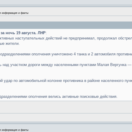
я информация и факты
за ночь 19 августа. ЛНР
:
ктивных наступательных действий не предпринимал, продолжал обстрел
ые жители.
 подразделениями ополчения уничтожено 4 танка и 2 автомобиля противн
ь над участком дороги между населенными пунктами Малая Вергунка —
й удар по автомобильной колонне противника в районе населенного пунк
дразделениями ополчения велись активные поисковые действия.
я информация и факты