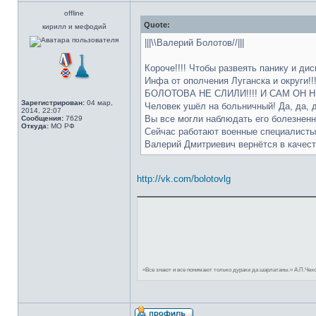
offline
Quote:
кирилл и мефодий
|||\\Валерий Болотов//|||
Короче!!!! Чтобы развеять панику и дис
Инфа от ополчения Луганска и округи!!
БОЛОТОВА НЕ СЛИЛИ!!!! И САМ ОН Н
Зарегистрирован:
04 мар,
Человек ушёл на больничный! Да, да, да
2014, 22:07
Вы все могли наблюдать его болезненн
Сообщения:
7629
Откуда:
МО РФ
Сейчас работают военные специалисты
Валерий Дмитриевич вернётся в качеств
http://vk.com/bolotovlg
«Все знают и все понимают только дураки да шарлатаны.» А.П.Чех