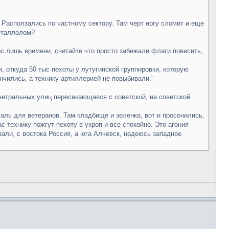
 Расползались по частному сектору. Там черт ногу сломит и еще
металлолом?
с лишь времени, считайте что просто забежали флаги повесить,
, откуда 50 тыс пехоты у лутугинской группировки, которую
ончились, а технику артиллерией не повыбивали."
ентральных улиц пересекающаяся с советской, на советской
аль для ветеранов. Там кладбище и зеленка, вот и просочились,
 технику пожгут пехоту в укроп и все спокойно. Это агония
зали, с востока Россия, а юга Алчевск, надеюсь западное