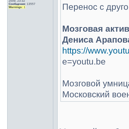
2009, 23:32
Перенос с друго
Сообщения:
13557
Warnings:
1
Мозговая акти
Дениса Арапов
https://www.you
e=youtu.be
Мозговой умниц
Московский воен