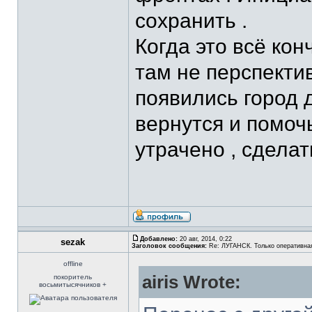
сохранить .
Когда это всё кон
там не перспектив
появились город 
вернутся и помоч
утрачено , сделать
Добавлено:
20 авг, 2014, 0:22
sezak
Заголовок сообщения:
Re: ЛУГАНСК. Только оперативна
offline
airis Wrote:
покоритель
восьмитысячников +