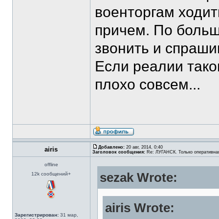
военторгам ходит
причем. По боль
звонить и спраши
Если реалии таков
плохо совсем...
Добавлено:
20 авг, 2014, 0:40
airis
Заголовок сообщения:
Re: ЛУГАНСК. Только оперативна
offline
sezak Wrote:
12k сообщений+
airis Wrote:
Зарегистрирован:
31 мар,