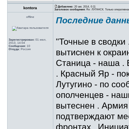
Добавлено:
20 авг, 2014, 0:11
kontora
Заголовок сообщения:
Re: ЛУГАНСК. Только оперативна
offline
Последние данн
"Точные в сводки 
Зарегистрирован:
01 июл,
2013, 14:04
Сообщения:
10
Откуда:
Россия
вытиснен к окраин
Станица - наша .
. Красный Яр - по
Лутугино - по со
ополченцев - наши
вытеснен . Армия
подтверждают мест
фронтах . Инициа