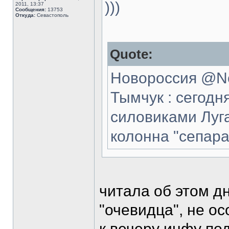
)))
2011, 13:37
Сообщения:
13753
Откуда:
Севастополь
Quote:
Новороссия @No
Тымчук : сегодн
силовиками Луга
колонна "сепара
читала об этом д
"очевидца", не ос
к вечеру инфу по