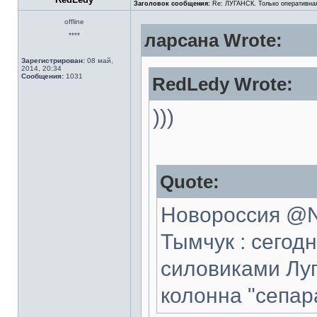
Заголовок сообщения:
Re: ЛУГАНСК. Только оперативна
offline
ларсана Wrote:
****
Зарегистрирован:
08 май,
2014, 20:34
Сообщения:
1031
RedLedy Wrote:
)))
Quote:
Новороссия @No
Тымчук : сегод
силовиками Луг
колонна "сепар