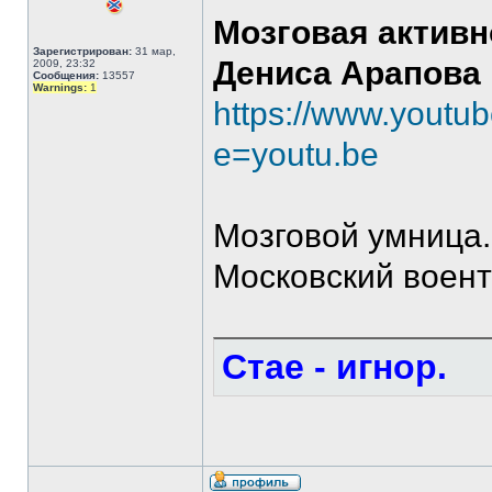
Мозговая актив
Зарегистрирован:
31 мар,
Дениса Арапова
2009, 23:32
Сообщения:
13557
Warnings:
1
https://www.youtu
e=youtu.be
Мозговой умница.
Московский воент
Стае - игнор.