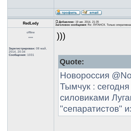
Добавлено:
19 авг, 2014, 21:35
RedLedy
Заголовок сообщения:
Re: ЛУГАНСК. Только оперативна
offline
)))
****
Зарегистрирован:
08 май,
2014, 20:34
Сообщения:
1031
Quote:
Новороссия @Nov
Тымчук : сегодн
силовиками Луга
"сепаратистов" 