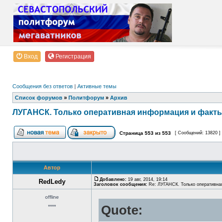
Вход
Регистрация
Сообщения без ответов
|
Активные темы
Список форумов
»
Политфорум
»
Архив
ЛУГАНСК. Только оперативная информация и факт
Страница
553
из
553
[ Сообщений: 13820 ]
Автор
Добавлено:
19 авг, 2014, 19:14
RedLedy
Заголовок сообщения:
Re: ЛУГАНСК. Только оперативна
offline
Quote:
****