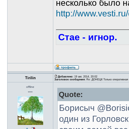
несколько было н
http://www.vesti.r
Стае - игнор.
Добавлено:
19 авг, 2014, 20:02
Tirilin
Заголовок сообщения:
Re: ДОНЕЦК Только оперативная
offline
Quote:
****
Борисыч @Borisic
один из Горловск