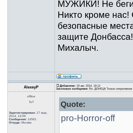
МУЖИКИ! Не беги
Никто кроме нас!
безопасные места
защите Донбасса!
Михалыч.
Добавлено:
19 авг, 2014, 19:12
AlexeyP
Заголовок сообщения:
Re: ДОНЕЦК Только оперативная
offline
Quote:
ТоТ
Зарегистрирован:
17 мар,
pro-Horror-off
2014, 14:06
Сообщения:
14561
Откуда:
Москва