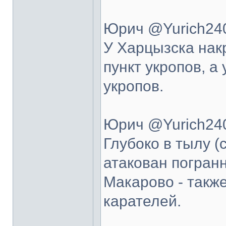
Юрич @Yurich240
У Харцызска на
пункт укропов, а
укропов.
Юрич @Yurich240
Глубоко в тылу (
атакован погранн
Макарово - такж
карателей.