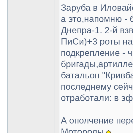
Заруба в Иловайс
а это,напомню - 
Днепра-1. 2-й вз
ПиСи)+3 роты н
подкрепление - ч
бригады,артилле
батальон "Кривба
последнему сейч
отработали: в эф
А ополчение пер
Моторолы