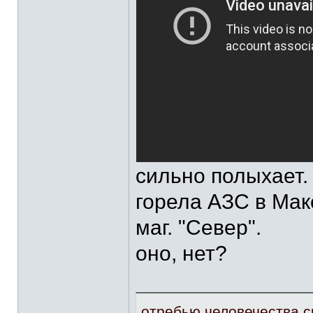
сильно полыхает.
горела АЗС в Маке
маг. "Север".
оно, нет?
отребью человечества ск