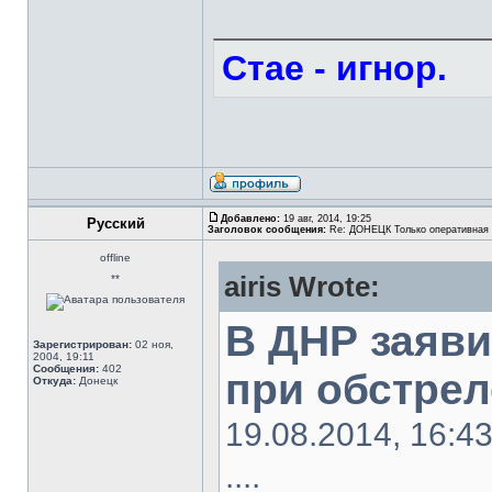
Стае - игнор.
Добавлено:
19 авг, 2014, 19:25
Русский
Заголовок сообщения:
Re: ДОНЕЦК Только оперативная
offline
airis Wrote:
**
В ДНР заяви
Зарегистрирован:
02 ноя,
2004, 19:11
Сообщения:
402
при обстрел
Откуда:
Донецк
19.08.2014, 16:43
....