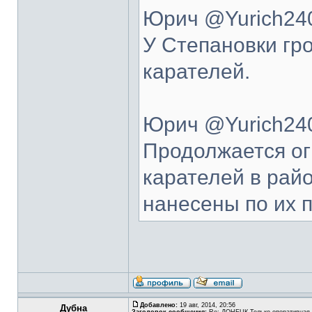
Юрич @Yurich240
У Степановки гр
карателей.
Юрич @Yurich240
Продолжается ог
карателей в рай
нанесены по их 
Добавлено:
19 авг, 2014, 20:56
Дубна