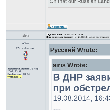
On that our Russian Land t
Добавлено:
19 авг, 2014, 19:33
airis
Заголовок сообщения:
Re: ДОНЕЦК Только оперативная
offline
Русский Wrote:
12k сообщений+
airis Wrote:
Зарегистрирован:
31 мар,
2009, 23:32
В ДНР заяв
Сообщения:
13557
Warnings:
1
при обстрел
19.08.2014, 16:4
....