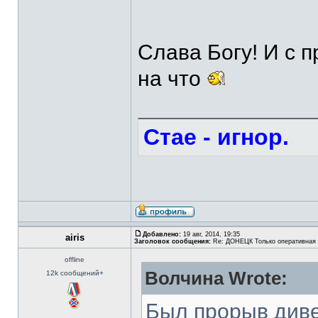
Слава Богу! И с п
на что
Стае - игнор.
Добавлено:
19 авг, 2014, 19:35
airis
Заголовок сообщения:
Re: ДОНЕЦК Только оперативная
offline
Волчина Wrote:
12k сообщений+
Был прорыв диве