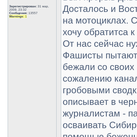
Досталось и Вос
Зарегистрирован:
31 мар,
2009, 23:32
Сообщения:
13557
Warnings:
1
на мотоциклах. 
хочу обратитса к
От нас сейчас н
Фашисты пытают
бежали со своих 
сожалению канал
гробовыми сводк
описывает в чер
журналистам - п
осваивать Сибир
помощью беженце