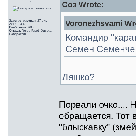
Соз Wrote:
***
Зарегистрирован:
27 окт,
Voronezhsvami Wr
2013, 13:43
Сообщения:
680
Откуда:
Город Герой Одесса
Новороссия
Командир "карат
Семен Семенченк
Ляшко?
Порвали очко.... 
обращается. Тот
"блыскавку" (змей