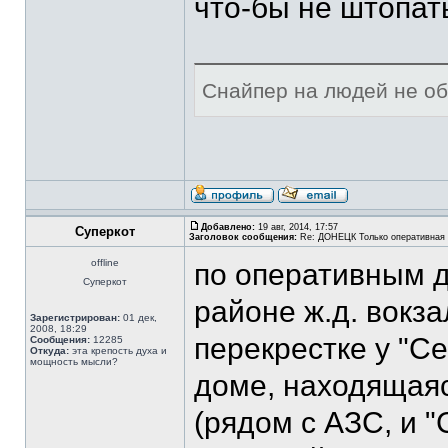
что-бы не штопат
Снайпер на людей не оби
Добавлено:
19 авг, 2014, 17:57
Суперкот
Заголовок сообщения:
Re: ДОНЕЦК Только оперативная
offline
по оперативным д
Суперкот
районе ж.д. вокз
Зарегистрирован:
01 дек,
2008, 18:29
перекрестке у "С
Сообщения:
12285
Откуда:
эта крепость духа и
мощность мысли?
доме, находящаяс
(рядом с АЗС, и "