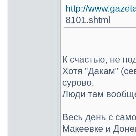
http://www.gazet
8101.shtml
К счастью, не по
Хотя "Дакам" (се
сурово.
Люди там вообще
Весь день с сам
Макеевке и Донец