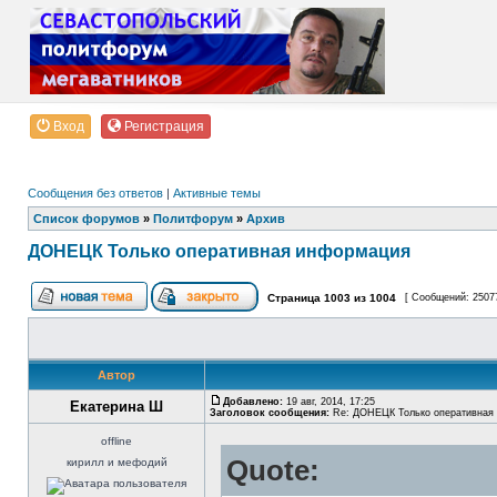
Вход
Регистрация
Сообщения без ответов
|
Активные темы
Список форумов
»
Политфорум
»
Архив
ДОНЕЦК Только оперативная информация
Страница
1003
из
1004
[ Сообщений: 2507
Автор
Добавлено:
19 авг, 2014, 17:25
Екатерина Ш
Заголовок сообщения:
Re: ДОНЕЦК Только оперативная
offline
Quote:
кирилл и мефодий