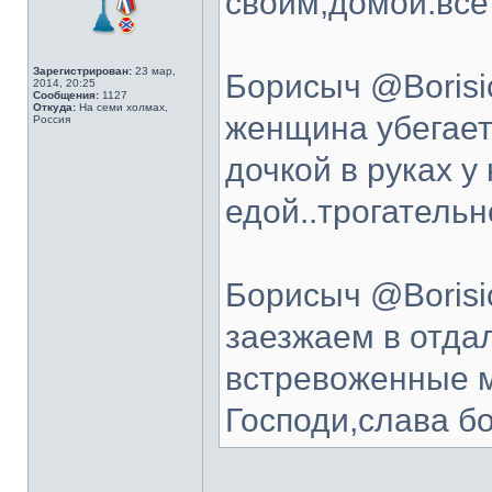
своим,домой.все 
Зарегистрирован:
23 мар,
Борисыч @Borisic
2014, 20:25
Сообщения:
1127
Откуда:
На семи холмах,
женщина убегает
Россия
дочкой в руках у
едой..трогательн
Борисыч @Borisic
заезжаем в отда
встревоженные 
Господи,слава бо