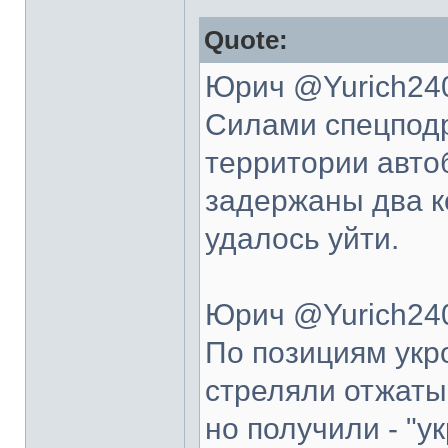
Quote:
Юрич ‏@Yuric
Силами спецподр
территории авто
задержаны два к
удалось уйти.
Юрич @Yurich240
По позициям укр
стреляли отжатым
но получили - "у