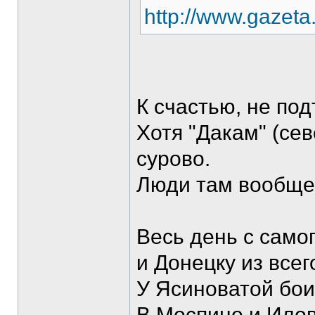
http://www.gazeta
К счастью, не по
Хотя "Дакам" (се
сурово.
Люди там вообще 
Весь день с само
и Донецку из всег
У Ясиноватой бои
В Моспино и Илов