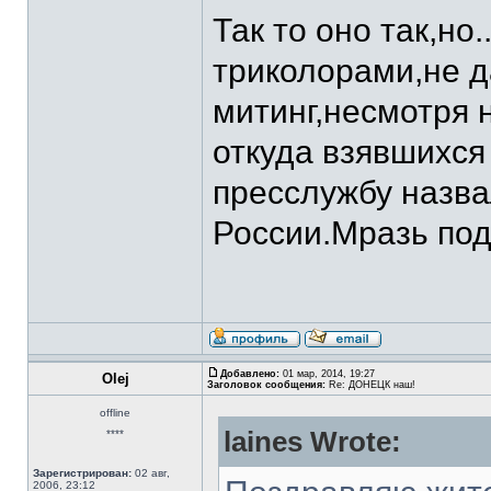
Так то оно так,но
триколорами,не 
митинг,несмотря 
откуда взявшихс
пресслужбу назва
России.Мразь под
Добавлено:
01 мар, 2014, 19:27
Olej
Заголовок сообщения:
Re: ДОНЕЦК наш!
offline
laines Wrote:
****
Зарегистрирован:
02 авг,
2006, 23:12