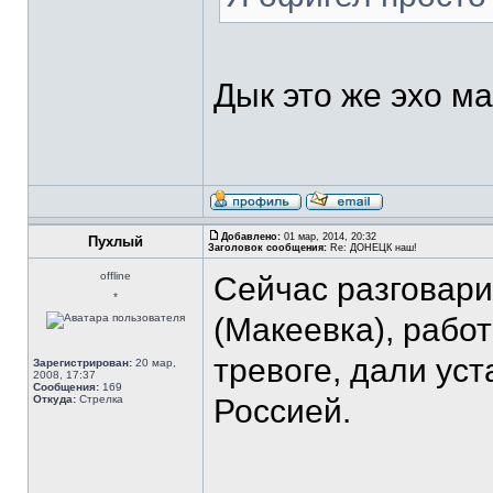
Дык это же эхо м
Добавлено:
01 мар, 2014, 20:32
Пухлый
Заголовок сообщения:
Re: ДОНЕЦК наш!
offline
Сейчас разговари
*
(Макеевка), работ
тревоге, дали уст
Зарегистрирован:
20 мар,
2008, 17:37
Сообщения:
169
Откуда:
Стрелка
Россией.