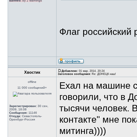
Banned:
by 2 warnings
Флаг российский 
Добавлено:
01 мар, 2014, 20:24
Хвостик
Заголовок сообщения:
Re: ДОНЕЦК наш!
offline
Ехал на машине с
11 000 сообщений+
говорили, что в 
тысячи человек. В
Зарегистрирован:
30 сен,
2009, 18:08
Сообщения:
11146
Откуда:
Севастополь-
контакте" мне по
Оренбург-Россия
митинга))))