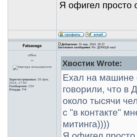
Я офигел просто о
Добавлено:
01 мар, 2014, 20:27
Fatsavage
Заголовок сообщения:
Re: ДОНЕЦК наш!
offline
Хвостик Wrote:
**
Ехал на машине 
Зарегистрирован:
26 фев,
2014, 17:54
говорили, что в 
Сообщения:
234
Откуда:
РФ
около тысячи чел
с "в контакте" м
митинга))))
Я офигел просто о