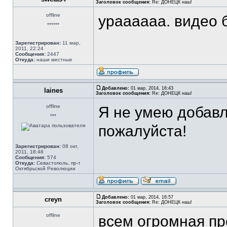
Заголовок сообщения:
Re: ДОНЕЦК наш!
offline
ураааааа. видео 
******
Зарегистрирован:
11 мар,
2011, 22:24
Сообщения:
2447
Откуда:
наши местные
Добавлено:
01 мар, 2014, 16:43
laines
Заголовок сообщения:
Re: ДОНЕЦК наш!
offline
Я не умею добавл
***
пожалуйста!
Зарегистрирован:
08 окт,
2011, 18:48
Сообщения:
574
Откуда:
Севастополь, пр-т
Октябрьской Революции
Добавлено:
01 мар, 2014, 16:57
creyn
Заголовок сообщения:
Re: ДОНЕЦК наш!
offline
всем огромная пр