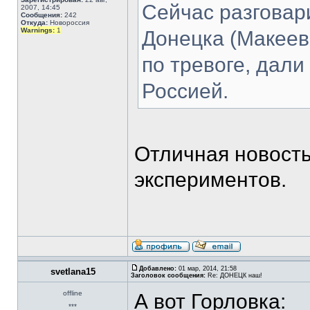
Сейчас разговар
2007, 14:45
Сообщения:
242
Откуда:
Новороссия
Warnings:
1
Донецка (Макеевк
по тревоге, дали
Россией.
Отличная новость
экспериментов.
Добавлено:
01 мар, 2014, 21:58
svetlana15
Заголовок сообщения:
Re: ДОНЕЦК наш!
offline
А вот Горловка:
***