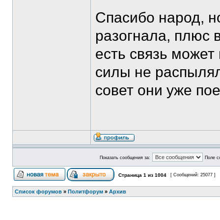
Спасибо народ, н
разогнала, плюс 
есть связь может
силы не распылял
совет они уже пое
Показать сообщения за:
Поле с
Страница
1
из
1004
[ Сообщений: 25077 ]
Список форумов
»
Политфорум
»
Архив