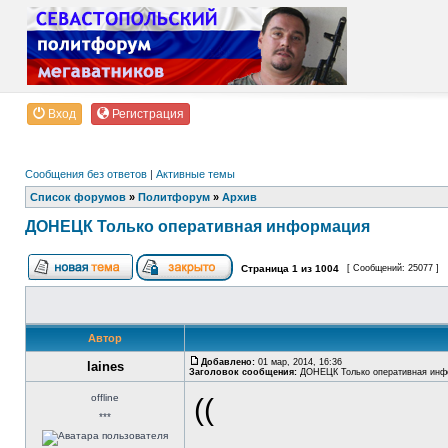
Вход
Регистрация
Сообщения без ответов
|
Активные темы
Список форумов
»
Политфорум
»
Архив
ДОНЕЦК Только оперативная информация
Страница
1
из
1004
[ Сообщений: 25077 ]
Автор
Добавлено:
01 мар, 2014, 16:36
laines
Заголовок сообщения:
ДОНЕЦК Только оперативная инф
offline
((
***