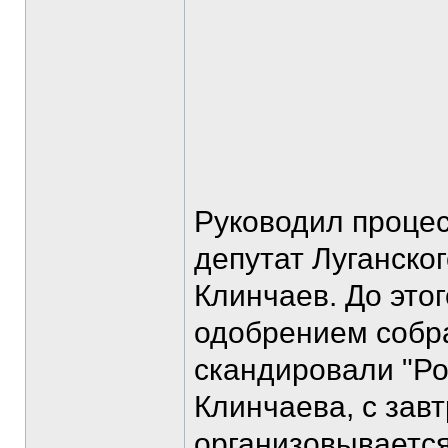
Руководил процес
депутат Луганско
Клинчаев. До это
одобрением собра
скандировали "Ро
Клинчаева, с зав
организовывается