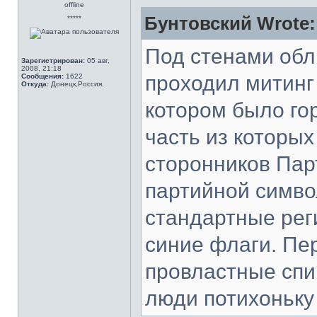
offline
Бунтовский Wrote:
*****
Под стенами обл
Зарегистрирован:
05 авг,
2008, 21:18
проходил митинг
Сообщения:
1622
Откуда:
Донецк,Россия.
котором было го
часть из которы
сторонников Пар
партийной симво
стандартные рег
синие флаги. Пе
провластные спи
люди потихоньку