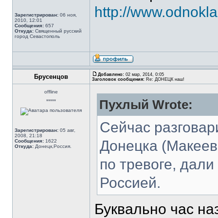
http://www.odnokl
Зарегистрирован:
06 ноя,
2010, 12:01
Сообщения:
657
Откуда:
Священный русский
город Севастополь
Добавлено:
02 мар, 2014, 0:05
Брусенцов
Заголовок сообщения:
Re: ДОНЕЦК наш!
offline
Пухлый Wrote:
*****
Сейчас разговар
Зарегистрирован:
05 авг,
2008, 21:18
Донецка (Макеевк
Сообщения:
1622
Откуда:
Донецк,Россия.
по тревоге, дали
Россией.
Буквально час на