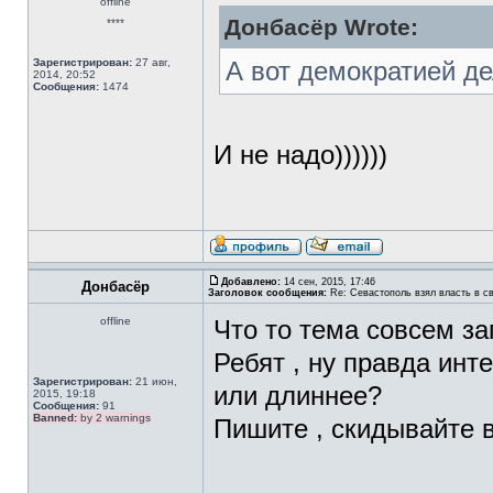
offline
Донбасёр Wrote:
****
Зарегистрирован:
27 авг,
А вот демократией де
2014, 20:52
Сообщения:
1474
И не надо))))))
Добавлено:
14 сен, 2015, 17:46
Донбасёр
Заголовок сообщения:
Re: Севастополь взял власть в св
offline
Что то тема совсем заг
Ребят , ну правда инт
Зарегистрирован:
21 июн,
или длиннее?
2015, 19:18
Сообщения:
91
Banned:
by 2 warnings
Пишите , скидывайте в