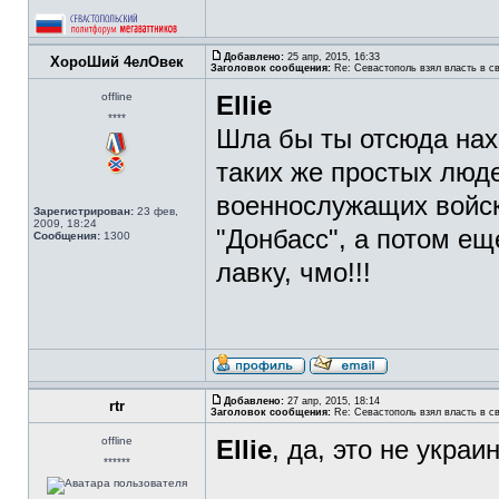
Добавлено:
25 апр, 2015, 16:33
ХороШий 4елОвек
Заголовок сообщения:
Re: Севастополь взял власть в св
offline
Ellie
****
Шла бы ты отсюда нах 
таких же простых люде
военнослужащих войск
Зарегистрирован:
23 фев,
2009, 18:24
"Донбасс", а потом ещ
Сообщения:
1300
лавку, чмо!!!
Добавлено:
27 апр, 2015, 18:14
rtr
Заголовок сообщения:
Re: Севастополь взял власть в св
offline
Ellie
, да, это не украи
******