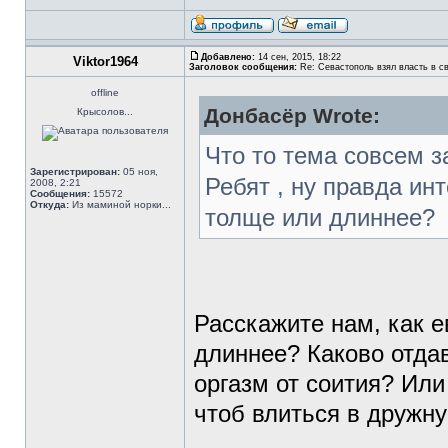
Добавлено:
14 сен, 2015, 18:22
Viktor1964
Заголовок сообщения:
Re: Севастополь взял власть в св
offline
Донбасёр Wrote:
Крысолов...
Что то тема совсем за
Зарегистрирован:
05 ноя,
Ребят , ну правда инт
2008, 2:21
Сообщения:
15572
Откуда:
Из маминой норки...
толще или длиннее?
Расскажите нам, как е
длиннее? Каково отда
оргазм от соития? Или
чтоб влиться в дружн