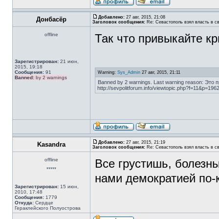
Добавлено:
27 авг, 2015, 21:08
Донбасёр
Заголовок сообщения:
Re: Севастополь взял власть в св
offline
Так что привыкайте кр
Зарегистрирован:
21 июн,
2015, 19:18
Сообщения:
91
Warning:
Sys_Admin
27 авг, 2015, 21:11
Banned:
by 2 warnings
Banned by 2 warnings. Last warning reason: Э
http://sevpolitforum.info/viewtopic.php?f=11&p=1
Добавлено:
27 авг, 2015, 21:19
Kasandra
Заголовок сообщения:
Re: Севастополь взял власть в св
offline
Все грустишь, болезн
*****
нами демократией по-
Зарегистрирован:
15 июн,
2010, 17:48
Сообщения:
1779
Откуда:
Сердце
Гераклейского Полуострова