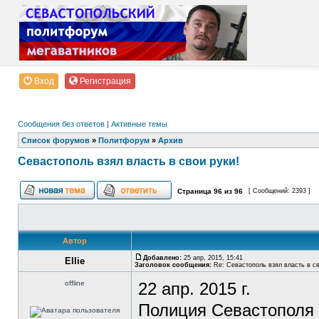
Вход
Регистрация
Сообщения без ответов
|
Активные темы
Список форумов
»
Политфорум
»
Архив
Севастополь взял власть в свои руки!
Страница
96
из
96
[ Сообщений: 2393 ]
Автор
Добавлено:
25 апр, 2015, 15:41
Ellie
Заголовок сообщения:
Re: Севастополь взял власть в св
offline
22 апр. 2015 г.
Полиция Севастополя 