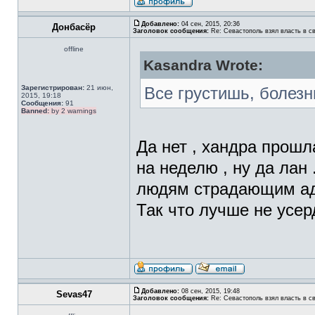
Добавлено:
04 сен, 2015, 20:36
Донбасёр
Заголовок сообщения:
Re: Севастополь взял власть в св
offline
Kasandra Wrote:
Зарегистрирован:
21 июн,
Все грустишь, болез
2015, 19:18
Сообщения:
91
Banned:
by 2 warnings
Да нет , хандра прошла
на неделю , ну да лан 
людям страдающим адд
Так что лучше не усер
Добавлено:
08 сен, 2015, 19:48
Sevas47
Заголовок сообщения:
Re: Севастополь взял власть в св