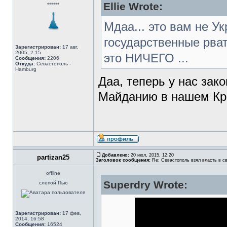
Ellie Wrote:
******
Мдаа... это вам не У
государственные рват
Зарегистрирован:
17 авг,
2005, 2:15
это НИЧЕГО ...
Сообщения:
2206
Откуда:
Севастополь -
Hamburg
Даа, теперь у нас зако
Майданию в нашем Кр
Добавлено:
20 июл, 2015, 12:20
partizan25
Заголовок сообщения:
Re: Севастополь взял власть в св
offline
Superdry Wrote:
слепой Пью
Зарегистрирован:
17 фев,
2014, 16:58
Сообщения:
16524