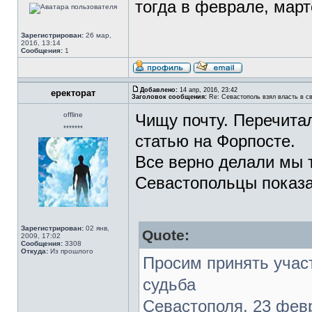
тогда в феврале, мар
Зарегистрирован:
26 мар,
2016, 13:14
Сообщения:
1
Добавлено:
14 апр, 2016, 23:42
еректорат
Заголовок сообщения:
Re: Севастополь взял власть в св
offline
Чищу почту. Перечита
*******
статью на Форпосте.
Все верно делали мы т
Севастопольцы показ
Зарегистрирован:
02 янв,
Quote:
2009, 17:02
Сообщения:
3308
Откуда:
Из прошлого
Просим принять участ
судьба
Севастополя. 23 февр