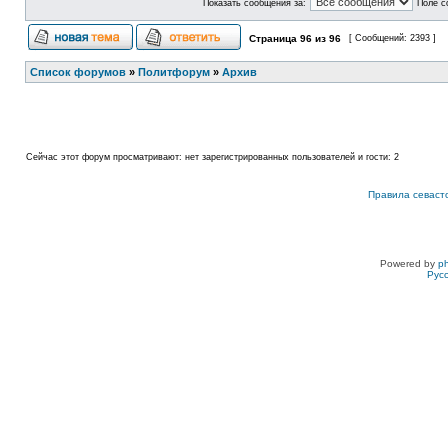
Показать сообщения за:
Поле с
Страница
96
из
96
[ Сообщений: 2393 ]
Список форумов
»
Политфорум
»
Архив
Сейчас этот форум просматривают: нет зарегистрированных пользователей и гости: 2
Правила севаст
Powered by
p
Рус