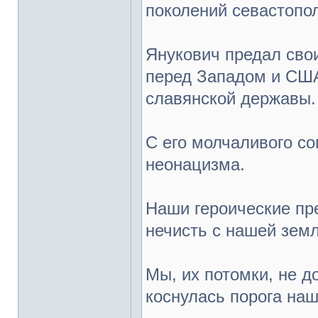
поколений севастопо
Янукович предал сво
перед Западом и США,
славянской державы.
С его молчаливого с
неонацизма.
Наши героические пр
нечисть с нашей земл
Мы, их потомки, не д
коснулась порога на