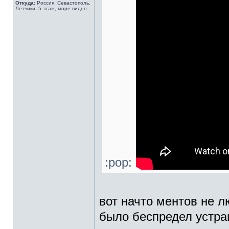
Откуда:
Россия, Севастополь,
Лётчики, 5 этаж, море видно
:pop:
вот начто ментов не л
было беспредел устраи