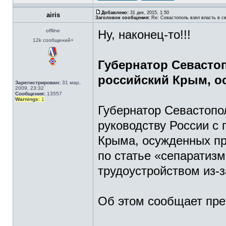
Добавлено:
31 дек, 2015, 1:50
airis
Заголовок сообщения:
Re: Севастополь взял власть в св
offline
Ну, наконец-то!!!
12k сообщений+
Губернатор Севасто
российский Крым, о
Зарегистрирован:
31 мар,
2009, 23:32
Сообщения:
13557
Warnings:
1
Губернатор Севастопо
руководству России с
Крыма, осужденных пр
по статье «сепаратиз
трудоустройством из-з
Об этом сообщает пре