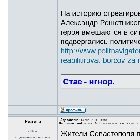
На историю отреагиро
Александр Решетников
героя вмешаются в си
подвергались политич
http://www.politnavigato
reabilitirovat-borcov-za
Стае - игнор.
Добавлено:
13 апр, 2016, 16:50
Ризгина
Заголовок сообщения:
Re: Севастополь взял власть в св
offline
Жители Севастополя п
Случайный посетитель