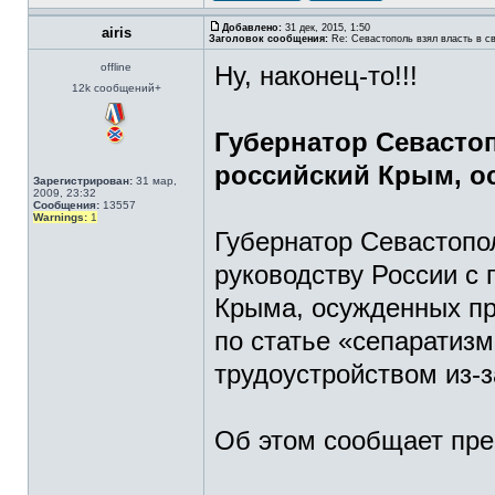
Добавлено:
31 дек, 2015, 1:50
airis
Заголовок сообщения:
Re: Севастополь взял власть в св
offline
Ну, наконец-то!!!
12k сообщений+
Губернатор Севасто
российский Крым, о
Зарегистрирован:
31 мар,
2009, 23:32
Сообщения:
13557
Warnings:
1
Губернатор Севастопо
руководству России с
Крыма, осужденных пр
по статье «сепаратиз
трудоустройством из-з
Об этом сообщает пре