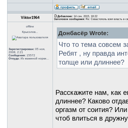
Добавлено:
14 сен, 2015, 18:22
Viktor1964
Заголовок сообщения:
Re: Севастополь взял власть в св
offline
Донбасёр Wrote:
Крысолов...
Что то тема совсем за
Зарегистрирован:
05 ноя,
Ребят , ну правда инт
2008, 2:21
Сообщения:
15572
Откуда:
Из маминой норки...
толще или длиннее?
Расскажите нам, как е
длиннее? Каково отда
оргазм от соития? Или
чтоб влиться в дружн