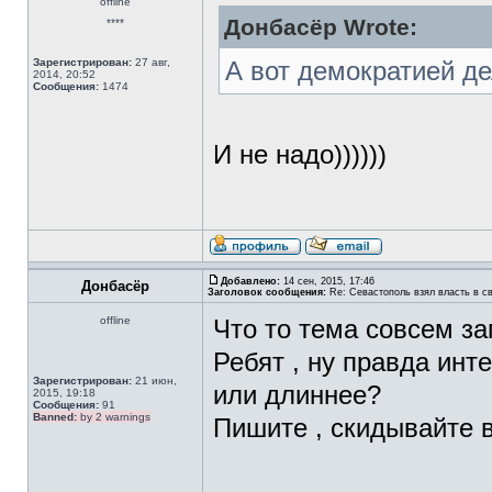
offline
Донбасёр Wrote:
****
Зарегистрирован:
27 авг,
А вот демократией де
2014, 20:52
Сообщения:
1474
И не надо))))))
Добавлено:
14 сен, 2015, 17:46
Донбасёр
Заголовок сообщения:
Re: Севастополь взял власть в св
offline
Что то тема совсем заг
Ребят , ну правда инт
Зарегистрирован:
21 июн,
или длиннее?
2015, 19:18
Сообщения:
91
Banned:
by 2 warnings
Пишите , скидывайте в