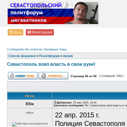
Вход
Регистрация
Сообщения без ответов
|
Активные темы
Список форумов
»
Политфорум
»
Архив
Севастополь взял власть в свои руки!
Страница
96
из
96
[ Сообщений: 2393 ]
Автор
Добавлено:
25 апр, 2015, 15:41
Ellie
Заголовок сообщения:
Re: Севастополь взял власть в св
offline
22 апр. 2015 г.
Полиция Севастополя 