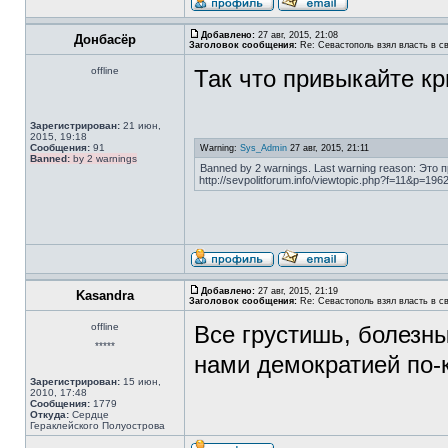
Добавлено:
27 авг, 2015, 21:08
Донбасёр
Заголовок сообщения:
Re: Севастополь взял власть в св
offline
Так что привыкайте кр
Зарегистрирован:
21 июн,
2015, 19:18
Сообщения:
91
Warning:
Sys_Admin
27 авг, 2015, 21:11
Banned:
by 2 warnings
Banned by 2 warnings. Last warning reason: Э
http://sevpolitforum.info/viewtopic.php?f=11&p=1
Добавлено:
27 авг, 2015, 21:19
Kasandra
Заголовок сообщения:
Re: Севастополь взял власть в св
offline
Все грустишь, болезн
*****
нами демократией по-
Зарегистрирован:
15 июн,
2010, 17:48
Сообщения:
1779
Откуда:
Сердце
Гераклейского Полуострова