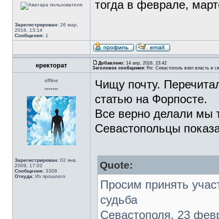
тогда в феврале, мар
Зарегистрирован:
26 мар,
2016, 13:14
Сообщения:
1
Добавлено:
14 апр, 2016, 23:42
еректорат
Заголовок сообщения:
Re: Севастополь взял власть в св
offline
Чищу почту. Перечита
*******
статью на Форпосте.
Все верно делали мы т
Севастопольцы показ
Зарегистрирован:
02 янв,
Quote:
2009, 17:02
Сообщения:
3308
Откуда:
Из прошлого
Просим принять участ
судьба
Севастополя. 23 февр