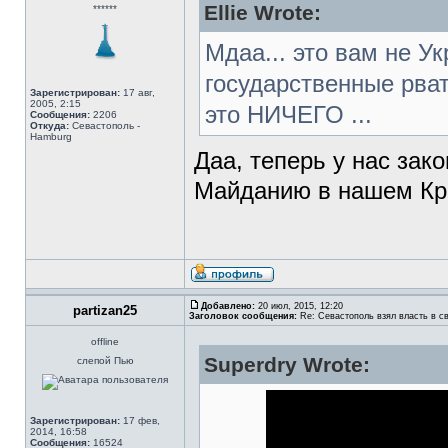
Ellie Wrote:
******
Мдаа... это вам не У
государственные рват
Зарегистрирован:
17 авг,
2005, 2:15
это НИЧЕГО ...
Сообщения:
2206
Откуда:
Севастополь -
Hamburg
Даа, теперь у нас зако
Майданию в нашем Кр
Добавлено:
20 июл, 2015, 12:20
partizan25
Заголовок сообщения:
Re: Севастополь взял власть в св
offline
Superdry Wrote:
слепой Пью
Зарегистрирован:
17 фев,
2014, 16:58
Сообщения:
16524