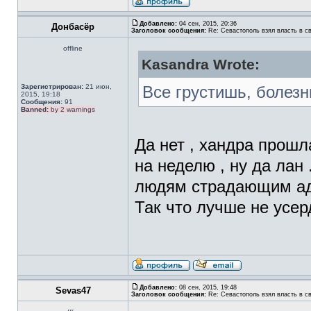
Добавлено:
04 сен, 2015, 20:36
Донбасёр
Заголовок сообщения:
Re: Севастополь взял власть в св
offline
Kasandra Wrote:
Зарегистрирован:
21 июн,
Все грустишь, болез
2015, 19:18
Сообщения:
91
Banned:
by 2 warnings
Да нет , хандра прошла
на неделю , ну да лан 
людям страдающим адд
Так что лучше не усер
Добавлено:
08 сен, 2015, 19:48
Sevas47
Заголовок сообщения:
Re: Севастополь взял власть в св