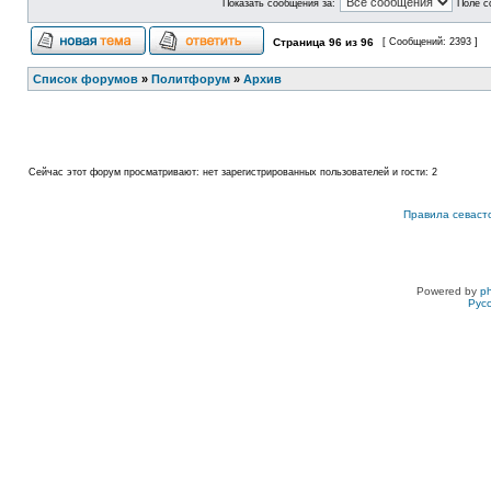
Показать сообщения за:
Поле с
Страница
96
из
96
[ Сообщений: 2393 ]
Список форумов
»
Политфорум
»
Архив
Сейчас этот форум просматривают: нет зарегистрированных пользователей и гости: 2
Правила севаст
Powered by
p
Рус