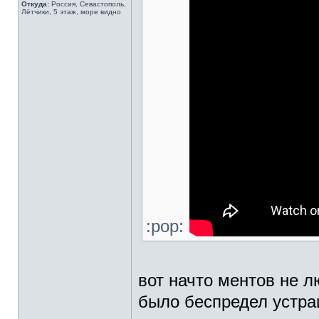
Откуда:
Россия, Севастополь,
Лётчики, 5 этаж, море видно
:pop:
вот начто ментов не л
было беспредел устраи