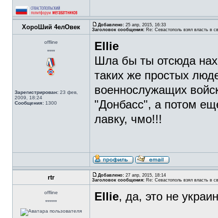
Добавлено:
25 апр, 2015, 16:33
ХороШий 4елОвек
Заголовок сообщения:
Re: Севастополь взял власть в св
offline
Ellie
****
Шла бы ты отсюда нах 
таких же простых люде
военнослужащих войск
Зарегистрирован:
23 фев,
2009, 18:24
"Донбасс", а потом ещ
Сообщения:
1300
лавку, чмо!!!
Добавлено:
27 апр, 2015, 18:14
rtr
Заголовок сообщения:
Re: Севастополь взял власть в св
offline
Ellie
, да, это не украи
******