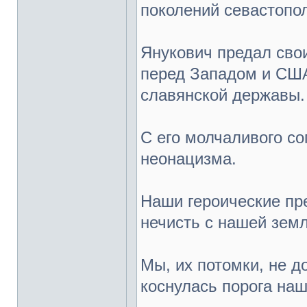
поколений севастопо
Янукович предал сво
перед Западом и США,
славянской державы.
С его молчаливого с
неонацизма.
Наши героические пр
нечисть с нашей земл
Мы, их потомки, не д
коснулась порога на