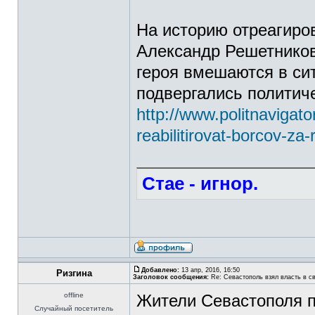
На историю отреагиро
Александр Решетников
героя вмешаются в си
подвергались политич
http://www.politnavigato
reabilitirovat-borcov-za
Стае - игнор.
Добавлено:
13 апр, 2016, 16:50
Ризгина
Заголовок сообщения:
Re: Севастополь взял власть в св
offline
Жители Севастополя п
Случайный посетитель