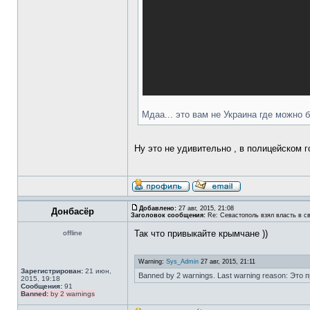
Мдаа... это вам не Украина где можно 
Ну это не удивительно , в полицейском 
Добавлено:
27 авг, 2015, 21:08
Донбасёр
Заголовок сообщения:
Re: Севастополь взял власть в св
Так что привыкайте крымчане ))
offline
Warning:
Sys_Admin
27 авг, 2015, 21:11
Зарегистрирован:
21 июн,
Banned by 2 warnings. Last warning reason: Это
2015, 19:18
Сообщения:
91
Banned:
by 2 warnings