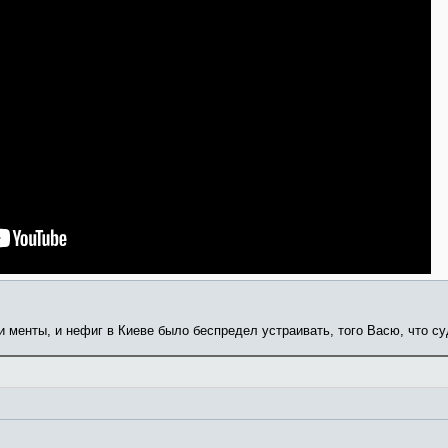
 менты, и нефиг в Киеве было беспредел устраивать, того Васю, что су