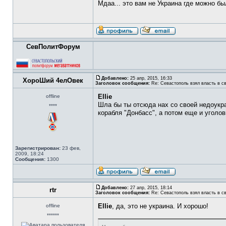
Мдаа... это вам не Украина где можно б
СевПолитФорум
Добавлено:
25 апр, 2015, 16:33
ХороШий 4елОвек
Заголовок сообщения:
Re: Севастополь взял власть в св
Ellie
offline
Шла бы ты отсюда нах со своей недоукра
****
корабля "Донбасс", а потом еще и уголов
Зарегистрирован:
23 фев,
2009, 18:24
Сообщения:
1300
Добавлено:
27 апр, 2015, 18:14
rtr
Заголовок сообщения:
Re: Севастополь взял власть в св
Ellie
, да, это не украина. И хорошо!
offline
******