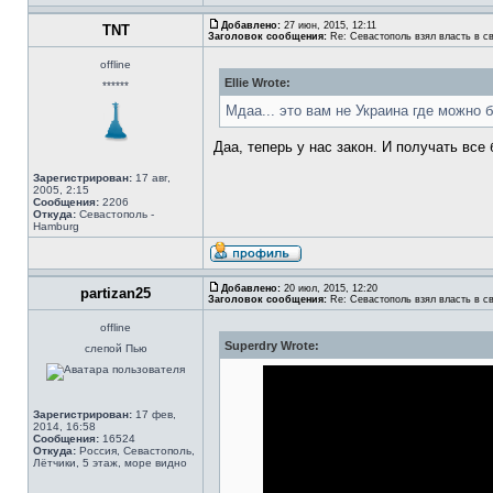
Добавлено:
27 июн, 2015, 12:11
TNT
Заголовок сообщения:
Re: Севастополь взял власть в св
offline
Ellie Wrote:
******
Мдаа... это вам не Украина где можно 
Даа, теперь у нас закон. И получать вс
Зарегистрирован:
17 авг,
2005, 2:15
Сообщения:
2206
Откуда:
Севастополь -
Hamburg
Добавлено:
20 июл, 2015, 12:20
partizan25
Заголовок сообщения:
Re: Севастополь взял власть в св
offline
Superdry Wrote:
слепой Пью
Зарегистрирован:
17 фев,
2014, 16:58
Сообщения:
16524
Откуда:
Россия, Севастополь,
Лётчики, 5 этаж, море видно