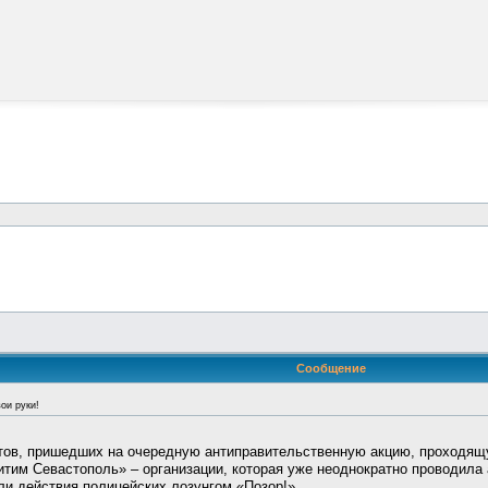
Сообщение
ои руки!
тов, пришедших на очередную антиправительственную акцию, проходящ
тим Севастополь» – организации, которая уже неоднократно проводила 
ли действия полицейских лозунгом «Позор!».