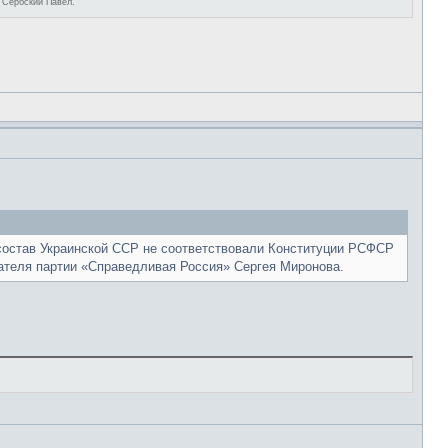
х Сербский Павел.
остав Украинской ССР не соответствовали Конституции РСФСР
дателя партии «Справедливая Россия» Сергея Миронова.