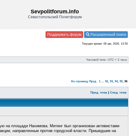
Sevpolitforum.info
Севастопольский Политфорум
Поддержать форум
Расширенный поиск
Текущее время: 06 авг, 2026, 13:50
Часовой пояс: UTC + 3 часа
На страницу
Пред.
1
...
92
,
93
,
94
,
95
,
96
Пред. тема
|
След. тема
ую на площади Нахимова. Митинг был организован активистами
акции, направленные против городской власти. Пришедшие на