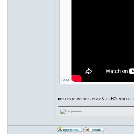
:pop:
вот начто ментов не люблю, НО- это наши