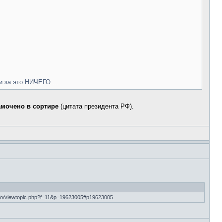
и за это НИЧЕГО ...
амочено в сортире
(цитата президента РФ).
fo/viewtopic.php?f=11&p=19623005#p19623005.