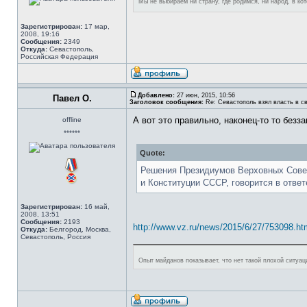
Мы не выбираем ни страну, где родимся, ни народ, в к
Зарегистрирован:
17 мар,
2008, 19:16
Сообщения:
2349
Откуда:
Севастополь,
Российская Федерация
Добавлено:
27 июн, 2015, 10:56
Павел О.
Заголовок сообщения:
Re: Севастополь взял власть в св
А вот это правильно, наконец-то то без
offline
******
Quote:
Решения Президиумов Верховных Сове
и Конституции СССР, говорится в отве
Зарегистрирован:
16 май,
2008, 13:51
Сообщения:
2193
http://www.vz.ru/news/2015/6/27/753098.ht
Откуда:
Белгород, Москва,
Севастополь, Россия
Опыт майданов показывает, что нет такой плохой ситуа