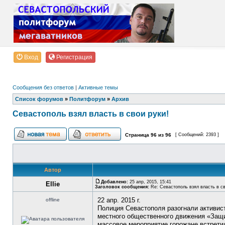
Вход
Регистрация
Сообщения без ответов
|
Активные темы
Список форумов
»
Политфорум
»
Архив
Севастополь взял власть в свои руки!
Страница
96
из
96
[ Сообщений: 2393 ]
Автор
Добавлено:
25 апр, 2015, 15:41
Ellie
Заголовок сообщения:
Re: Севастополь взял власть в св
22 апр. 2015 г.
offline
Полиция Севастополя разогнали активис
местного общественного движения «Защи
массовое мероприятие горожане встрети