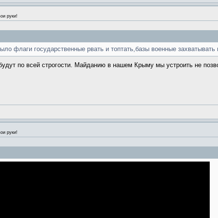
ои руки!
было флаги государственные рвать и топтать,базы военные захватывать 
е будут по всей строгости. Майданию в нашем Крыму мы устроить не позв
ои руки!