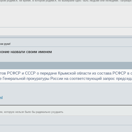
отором родимся, ни время, в котором родимся, но выбираем одно: быть людьми или нелюдями. Патриар
ои руки!
законие назвали своим именем
тов РСФСР и СССР о передаче Крымской области из состава РСФСР в с
те Генеральной прокуратуры России на соответствующий запрос предсе
ml
ции, которую нельзя было бы радикально ухудшить