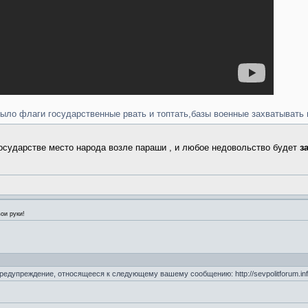
было флаги государственные рвать и топтать,базы военные захватывать 
государстве место народа возле параши , и любое недовольство будет
з
ои руки!
 предупреждение, относящееся к следующему вашему сообщению: http://sevpolitforum.in