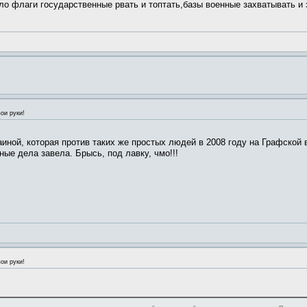
ыло флаги государственные рвать и топтать,базы военные захватывать и 
ои руки!
иной, которая против таких же простых людей в 2008 году на Графской
ные дела завела. Брысь, под лавку, чмо!!!
ои руки!