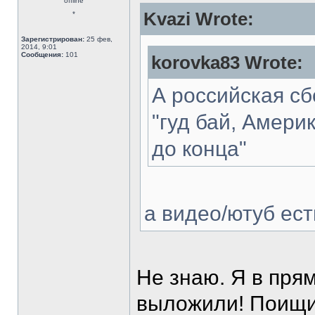
offline
Kvazi Wrote:
*
Зарегистрирован:
25 фев,
2014, 9:01
Сообщения:
101
korovka83 Wrote:
А российская с
"гуд бай, Америк
до конца"
а видео/ютуб ест
Не знаю. Я в пря
выложили! Поищите