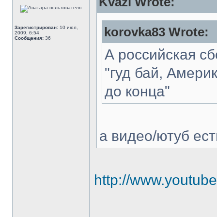
Kvazi Wrote:
Зарегистрирован:
10 июл,
korovka83 Wrote:
2009, 6:54
Сообщения:
36
А российская с
"гуд бай, Америк
до конца"
а видео/ютуб ест
http://www.youtu