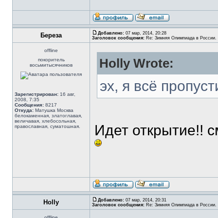
Добавлено:
07 мар, 2014, 20:28
Береза
Заголовок сообщения:
Re: Зимняя Олимпиада в России. 
offline
Holly Wrote:
покоритель
восьмитысячников
эх, я всё пропус
Зарегистрирован:
16 авг,
2008, 7:35
Сообщения:
8217
Откуда:
Матушка Москва
белокаменная, златоглавая,
величавая, хлебосольная,
Идет открытие!! 
православная, суматошная.
Добавлено:
07 мар, 2014, 20:31
Holly
Заголовок сообщения:
Re: Зимняя Олимпиада в России. 
offline