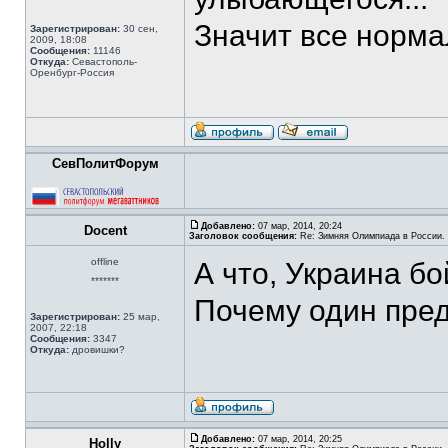
Значит все норма
Зарегистрирован:
30 сен,
2009, 18:08
Сообщения:
11146
Откуда:
Севастополь-
Оренбург-Россия
СевПолитФорум
Добавлено:
07 мар, 2014, 20:24
Docent
Заголовок сообщения:
Re: Зимняя Олимпиада в России. 
offline
А что, Украина б
*******
Почему один пре
Зарегистрирован:
25 мар,
2007, 22:18
Сообщения:
3347
Откуда:
дровишки?
Добавлено:
07 мар, 2014, 20:25
Holly