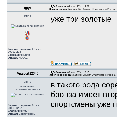
Добавлено:
08 мар, 2014, 12:09
друг
Заголовок сообщения:
Re: Зимняя Олимпиада в России. 
offline
уже три золотые
******
Зарегистрирован:
08 июн,
2008, 0:16
Сообщения:
2665
Откуда:
Москва
Добавлено:
08 мар, 2014, 12:15
Андрей12345
Заголовок сообщения:
Re: Зимняя Олимпиада в России. 
offline
в такого рода со
покоритель
восьмитысячников +
бронза имеет вто
спортсмены уже п
Зарегистрирован:
05 авг,
2010, 12:51
Сообщения:
9771
Откуда:
Севастополь