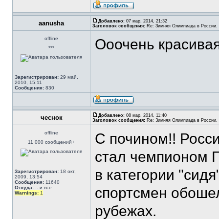
Добавлено:
07 мар, 2014, 21:32
aanusha
Заголовок сообщения:
Re: Зимняя Олимпиада в России. 
offline
Ооочень красива
***
Зарегистрирован:
29 май,
2010, 15:11
Сообщения:
830
Добавлено:
08 мар, 2014, 11:40
чеснок
Заголовок сообщения:
Re: Зимняя Олимпиада в России. 
offline
С почином!! Росс
11 000 сообщений+
стал чемпионом 
в категории "сидя"
Зарегистрирован:
18 окт,
2009, 13:54
Сообщения:
11640
Откуда:
.. и все
спортсмен обошел
Warnings:
1
рубежах.