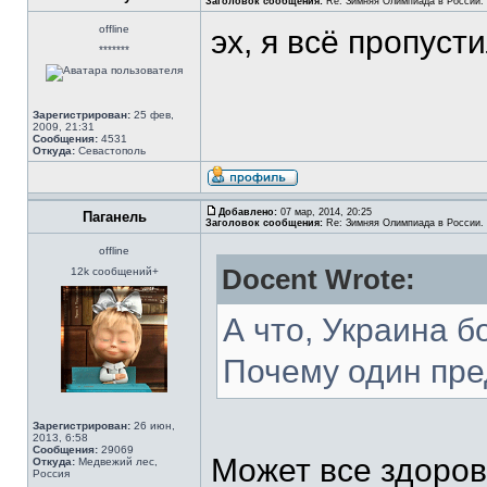
Заголовок сообщения:
Re: Зимняя Олимпиада в России. 
offline
эх, я всё пропуст
*******
Зарегистрирован:
25 фев,
2009, 21:31
Сообщения:
4531
Откуда:
Севастополь
Добавлено:
07 мар, 2014, 20:25
Паганель
Заголовок сообщения:
Re: Зимняя Олимпиада в России. 
offline
Docent Wrote:
12k сообщений+
А что, Украина 
Почему один пре
Зарегистрирован:
26 июн,
2013, 6:58
Сообщения:
29069
Может все здоровы
Откуда:
Медвежий лес,
Россия