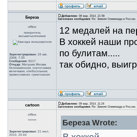
Добавлено:
08 мар, 2014, 21:58
Береза
Заголовок сообщения:
Re: Зимняя Олимпиада в России. 
offline
12 медалей на пе
покоритель
восьмитысячников
В хоккей наши пр
по булитам.....
Зарегистрирован:
16 авг,
2008, 7:35
Сообщения:
8217
так обидно, выигр
Откуда:
Матушка Москва
белокаменная, златоглавая,
величавая, хлебосольная,
православная, суматошная.
Добавлено:
09 мар, 2014, 11:24
cartoon
Заголовок сообщения:
Re: Зимняя Олимпиада в России. 
offline
Береза Wrote:
*******
Зарегистрирован:
21 июл,
В хоккей
2010, 20:44