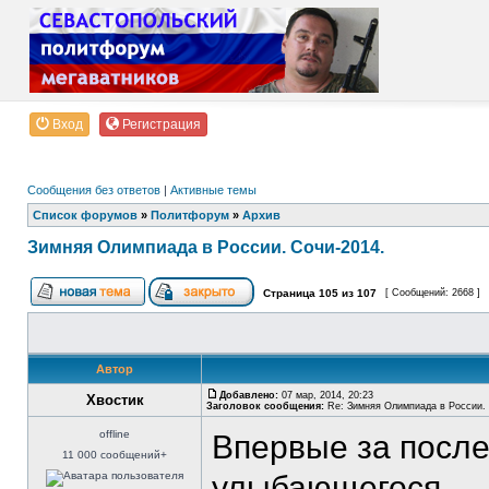
Вход
Регистрация
Сообщения без ответов
|
Активные темы
Список форумов
»
Политфорум
»
Архив
Зимняя Олимпиада в России. Сочи-2014.
Страница
105
из
107
[ Сообщений: 2668 ]
Автор
Добавлено:
07 мар, 2014, 20:23
Хвостик
Заголовок сообщения:
Re: Зимняя Олимпиада в России. 
offline
Впервые за посл
11 000 сообщений+
улыбающегося...