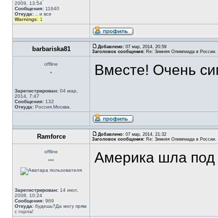
2009, 13:54
Сообщения:
11640
Откуда:
.. и все
Warnings:
1
Добавлено:
07 мар, 2014, 20:59
barbariska81
Заголовок сообщения:
Re: Зимняя Олимпиада в России. 
offline
Вместе! Очень си
*
Зарегистрирован:
04 мар,
2014, 7:47
Сообщения:
132
Откуда:
Россия.Москва.
Добавлено:
07 мар, 2014, 21:32
Ramforce
Заголовок сообщения:
Re: Зимняя Олимпиада в России. 
offline
Америка шла под
***
Зарегистрирован:
14 июл,
2008, 10:24
Сообщения:
969
Откуда:
будешь?Да могу прям
с горла!