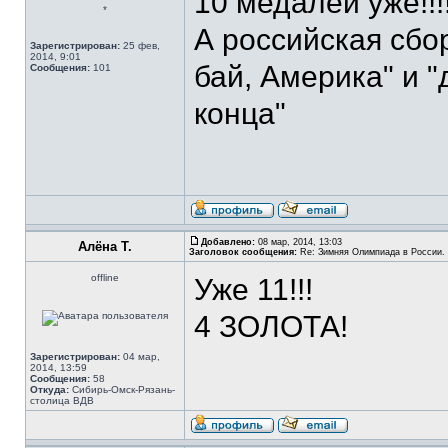
10 медалей уже!!!
*
А российская сбо
Зарегистрирован:
25 фев,
2014, 9:01
бай, Америка" и "
Сообщения:
101
конца"
Добавлено:
08 мар, 2014, 13:03
Алёна Т.
Заголовок сообщения:
Re: Зимняя Олимпиада в России. 
offline
Уже 11!!!
4 ЗОЛОТА!
Зарегистрирован:
04 мар,
2014, 13:59
Сообщения:
58
Откуда:
Сибирь-Омск-Рязань-
столица ВДВ