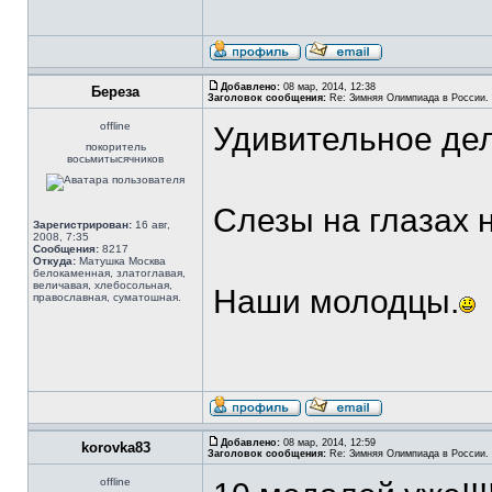
Добавлено:
08 мар, 2014, 12:38
Береза
Заголовок сообщения:
Re: Зимняя Олимпиада в России. 
offline
Удивительное дело
покоритель
восьмитысячников
Слезы на глазах 
Зарегистрирован:
16 авг,
2008, 7:35
Сообщения:
8217
Откуда:
Матушка Москва
белокаменная, златоглавая,
величавая, хлебосольная,
Наши молодцы.
православная, суматошная.
Добавлено:
08 мар, 2014, 12:59
korovka83
Заголовок сообщения:
Re: Зимняя Олимпиада в России. 
offline