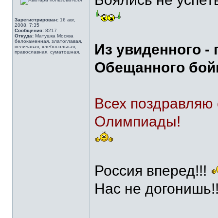
Зарегистрирован:
16 авг,
2008, 7:35
Сообщения:
8217
Откуда:
Матушка Москва
белокаменная, златоглавая,
Из увиденного -
величавая, хлебосольная,
православная, суматошная.
Обещанного бойк
Всех поздравляю 
Олимпиады!
Россия вперед!!!
Нас не догонишь!