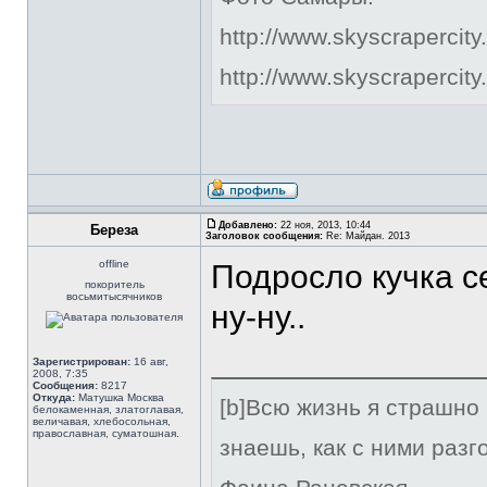
http://www.skyscrapercit
http://www.skyscraperci
Добавлено:
22 ноя, 2013, 10:44
Береза
Заголовок сообщения:
Re: Майдан. 2013
offline
Подросло кучка 
покоритель
восьмитысячников
ну-ну..
Зарегистрирован:
16 авг,
2008, 7:35
Сообщения:
8217
Откуда:
Матушка Москва
[b]Всю жизнь я страшно
белокаменная, златоглавая,
величавая, хлебосольная,
православная, суматошная.
знаешь, как с ними разго