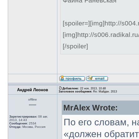
Фаина Раневская
[spoiler=][img]http://s00
[img]http://s006.radikal.
[/spoiler]
Добавлено:
22 ноя, 2013, 10:48
Андрей Леонов
Заголовок сообщения:
Re: Майдан. 2013
offline
MrAlex Wrote:
******
Зарегистрирован:
08 авг,
По его словам, н
2013, 14:43
Сообщения:
2534
Откуда:
Москва, Россия
«должен обратит