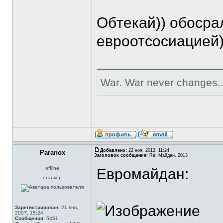
Обтекай)) обосра
евроотсосиацией)
War. War never changes..
Добавлено:
22 ноя, 2013, 11:24
Paranox
Заголовок сообщения:
Re: Майдан. 2013
offline
Евромайдан:
сталкер
Зарегистрирован:
21 янв,
2007, 15:24
Сообщения:
5451