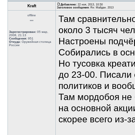
Добавлено:
22 ноя, 2013, 10:50
Kraft
Заголовок сообщения:
Re: Майдан. 2013
offline
Там сравнительно
***
около 3 тысяч чел
Зарегистрирован:
05 мар,
2008, 21:13
Настроены подчё
Сообщения:
951
Откуда:
Оружейная столица
России
Собирались в осн
Но тусовка креати
до 23-00. Писали
политиков и вооб
Там мордобоя не 
на основной акции
скорее всего из-з