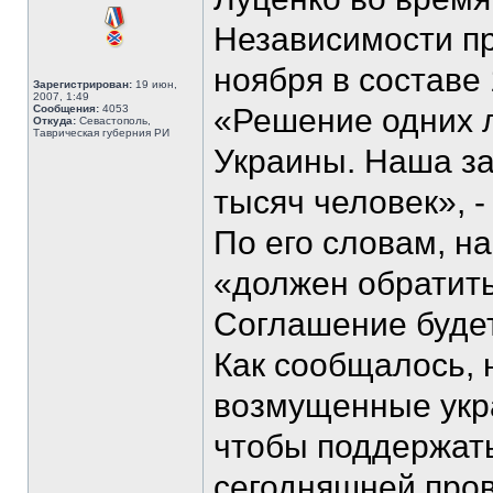
Независимости пр
ноября в составе 
Зарегистрирован:
19 июн,
2007, 1:49
Сообщения:
4053
«Решение одних 
Откуда:
Севастополь,
Таврическая губерния РИ
Украины. Наша за
тысяч человек», -
По его словам, н
«должен обратит
Соглашение будет
Как сообщалось, 
возмущенные укр
чтобы поддержат
сегодняшней про