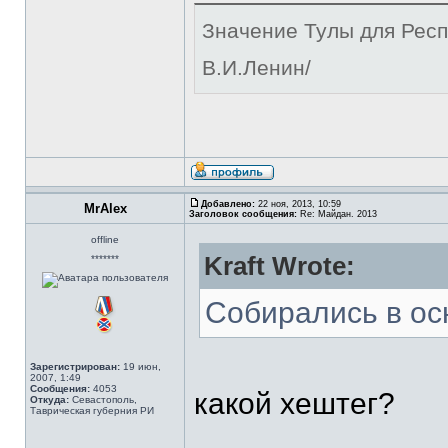
Значение Тулы для Респ
В.И.Ленин/
Добавлено:
22 ноя, 2013, 10:59
MrAlex
Заголовок сообщения:
Re: Майдан. 2013
offline
Kraft Wrote:
*******
Собирались в ос
Зарегистрирован:
19 июн,
2007, 1:49
Сообщения:
4053
какой хештег?
Откуда:
Севастополь,
Таврическая губерния РИ