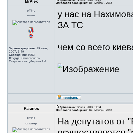
Добавлено:
22 ноя, 2013, 11:29
MrAlex
Заголовок сообщения:
Re: Майдан. 2013
offline
у нас на Нахимов
*******
ЗА ТС
чем со всего кие
Зарегистрирован:
19 июн,
2007, 1:49
Сообщения:
4053
Откуда:
Севастополь,
Таврическая губерния РИ
Добавлено:
22 ноя, 2013, 11:34
Paranox
Заголовок сообщения:
Re: Майдан. 2013
offline
На депутатов от 
сталкер
осуществляется "