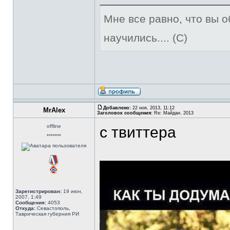
Мне все равно, что вы о
научились.... (С)
Добавлено:
22 ноя, 2013, 11:12
MrAlex
Заголовок сообщения:
Re: Майдан. 2013
offline
с твиттера
*******
Зарегистрирован:
19 июн,
2007, 1:49
Сообщения:
4053
Откуда:
Севастополь,
Таврическая губерния РИ