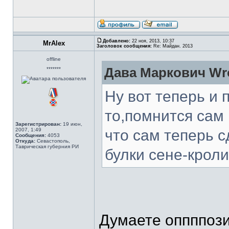
Добавлено:
22 ноя, 2013, 10:37
MrAlex
Заголовок сообщения:
Re: Майдан. 2013
offline
Дава Маркович Wr
*******
Ну вот теперь и 
то,помнится сам 
Зарегистрирован:
19 июн,
2007, 1:49
что сам теперь с
Сообщения:
4053
Откуда:
Севастополь,
Таврическая губерния РИ
булки сене-кроли
Думаете оппппози