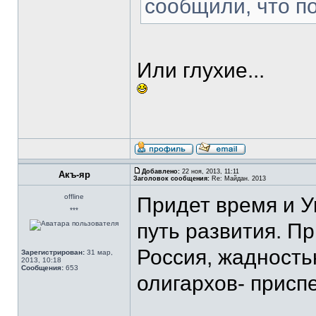
сообщили, что по
Или глухие...
Добавлено:
22 ноя, 2013, 11:11
Акъ-яр
Заголовок сообщения:
Re: Майдан. 2013
offline
Придет время и У
***
путь развития. П
Россия, жадность
Зарегистрирован:
31 мар,
2013, 10:18
Сообщения:
653
олигархов- присп