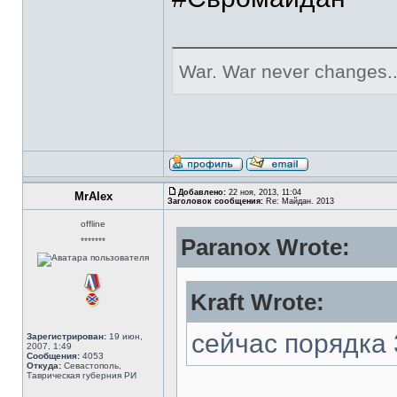
War. War never changes..
Добавлено:
22 ноя, 2013, 11:04
MrAlex
Заголовок сообщения:
Re: Майдан. 2013
offline
Paranox Wrote:
*******
Kraft Wrote:
сейчас порядка 
Зарегистрирован:
19 июн,
2007, 1:49
Сообщения:
4053
Откуда:
Севастополь,
Таврическая губерния РИ