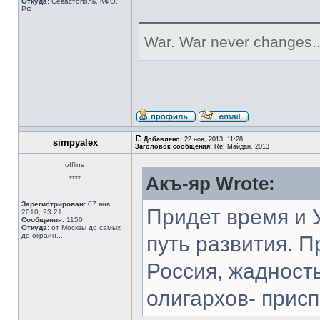
Откуда:
Севастополь, КФО,
РФ
War. War never changes..
Добавлено:
22 ноя, 2013, 11:28
simpyalex
Заголовок сообщения:
Re: Майдан. 2013
offline
Акъ-яр Wrote:
****
Зарегистрирован:
07 янв,
Придет время и 
2010, 23:21
Сообщения:
1150
Откуда:
от Москвы до самых
до окраин...
путь развития. П
Россия, жадность
олигархов- прис