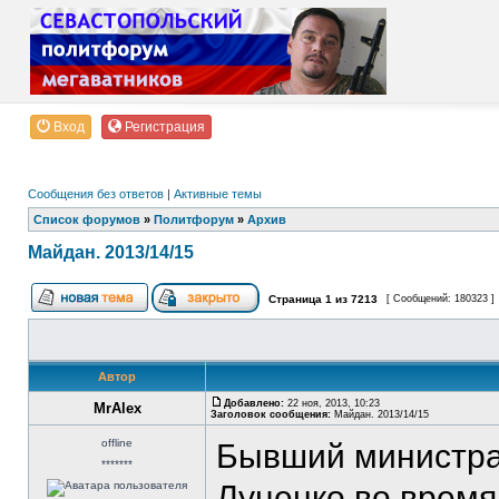
Вход
Регистрация
Сообщения без ответов
|
Активные темы
Список форумов
»
Политфорум
»
Архив
Майдан. 2013/14/15
Страница
1
из
7213
[ Сообщений: 180323 ]
Автор
Добавлено:
22 ноя, 2013, 10:23
MrAlex
Заголовок сообщения:
Майдан. 2013/14/15
offline
Бывший министра
*******
Луценко во время