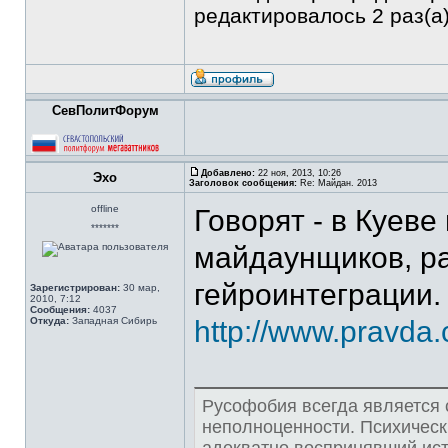
редактировалось 2 раз(а)
СевПолитФорум
Добавлено:
22 ноя, 2013, 10:26
Эхо
Заголовок сообщения:
Re: Майдан. 2013
offline
Говорят - в Куеве
*******
майдаунщиков, р
гейроинтеграции.
Зарегистрирован:
30 мар,
2010, 7:12
Сообщения:
4037
Откуда:
Западная Сибирь
http://www.pravda
Русофобия всегда является
неполноценности. Психическ