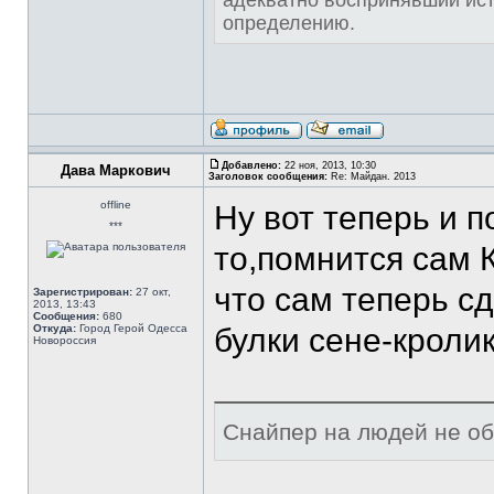
адекватно воспринявший ист
определению.
Добавлено:
22 ноя, 2013, 10:30
Дава Маркович
Заголовок сообщения:
Re: Майдан. 2013
offline
Ну вот теперь и п
***
то,помнится сам 
что сам теперь с
Зарегистрирован:
27 окт,
2013, 13:43
Сообщения:
680
Откуда:
Город Герой Одесса
булки сене-кроли
Новороссия
Снайпер на людей не оби