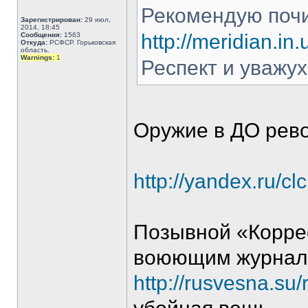
Рекомендую почи
Зарегистрирован:
29 июл,
2014, 18:45
http://meridian.in
Сообщения:
1563
Откуда:
РСФСР. Горьковская
область.
Warnings:
1
Респект и уважух
Оружие в ДО рев
http://yandex.ru/cl
Позывной «Коррес
воюющим журнал
http://rusvesna.s