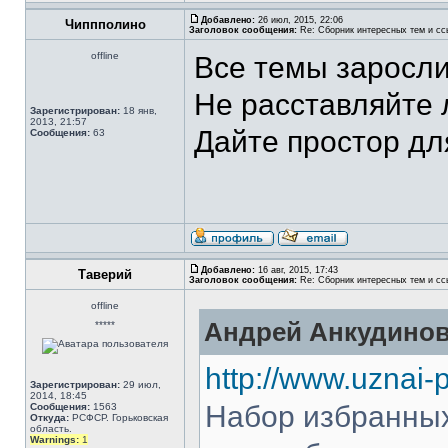
Добавлено:
26 июл, 2015, 22:06
Чиппполино
Заголовок сообщения:
Re: Сборник интересных тем и ссы
offline
Все темы заросли
Не расставляйте 
Зарегистрирован:
18 янв,
2013, 21:57
Дайте простор д
Сообщения:
63
Добавлено:
16 авг, 2015, 17:43
Таверий
Заголовок сообщения:
Re: Сборник интересных тем и ссы
offline
Андрей Анкудинов
*****
http://www.uznai-
Зарегистрирован:
29 июл,
2014, 18:45
Набор избранных
Сообщения:
1563
Откуда:
РСФСР. Горьковская
область.
Warnings:
1