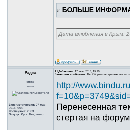
БОЛЬШЕ ИНФОРМА
Дата влюбления в Крым: 2
Добавлено:
17 июн, 2015, 19:10
Раджа
Заголовок сообщения:
Re: Сборник интересных тем и ссы
offline
http://www.bindu.r
******
f=10&p=3749&sid
Перенесенная т
Зарегистрирован:
07 мар,
2014, 0:08
Сообщения:
2389
Откуда:
Русь. Владимир.
стертая на форум