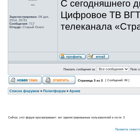
С сегодняшнего д
***
Цифровое ТВ ВГТ
Зарегистрирован:
08 дек,
2014, 20:51
телеканала «Стр
Сообщения:
717
Откуда:
Старый Оскол
Показать сообщения за:
Поле с
Страница
3
из
3
[ Сообщений: 66 ]
Список форумов
»
Политфорум
»
Архив
Сейчас этот форум просматривают: нет зарегистрированных пользователей и гости: 3
Правила севаст