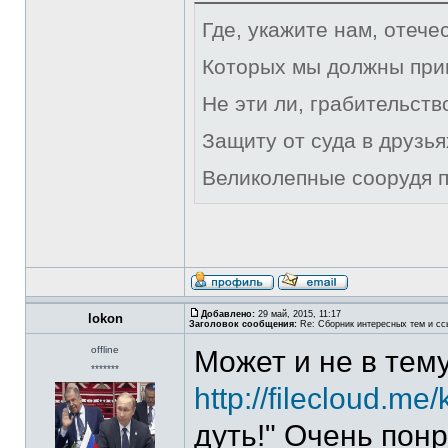
Где, укажите нам, отече
Которых мы должны при
Не эти ли, грабительст
Защиту от суда в друзья
Великолепные соорудя п
Добавлено:
29 май, 2015, 11:17
lokon
Заголовок сообщения:
Re: Сборник интересных тем и ссы
offline
Может и не в тему
*******
http://filecloud.me/
дуть!" Очень пон