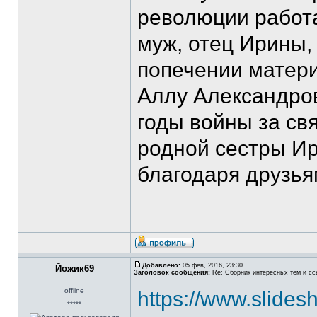
революции работ
муж, отец Ирины, 
попечении матери
Аллу Александров
годы войны за св
родной сестры Ир
благодаря друзья
Добавлено:
05 фев, 2016, 23:30
Йожик69
Заголовок сообщения:
Re: Сборник интересных тем и ссы
offline
https://www.slides
*****