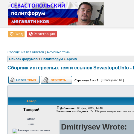
Вход
Регистрация
Сообщения без ответов
|
Активные темы
Список форумов
»
Политфорум
»
Архив
Сборник интересных тем и ссылок Sevastopol.Info - 
Страница
3
из
3
[ Сообщений: 66 ]
Автор
Добавлено:
06 фев, 2015, 14:49
Таверий
Заголовок сообщения:
Re: Сборник интересных тем и ссы
offline
Dmitriysev Wrote:
*****