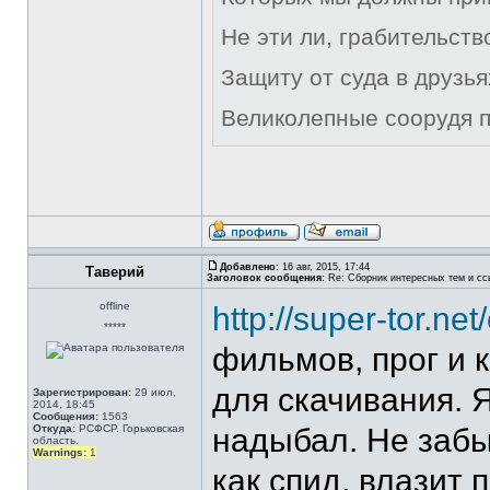
Не эти ли, грабительст
Защиту от суда в друзья
Великолепные соорудя п
Добавлено:
16 авг, 2015, 17:44
Таверий
Заголовок сообщения:
Re: Сборник интересных тем и ссы
offline
http://super-tor.net
*****
фильмов, прог и к
для скачивания. 
Зарегистрирован:
29 июл,
2014, 18:45
Сообщения:
1563
Откуда:
РСФСР. Горьковская
надыбал. Не забы
область.
Warnings:
1
как спид, влазит 