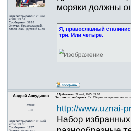
моряки должны о
Зарегистрирован:
28 ноя,
2009, 23:51
Сообщения:
3839
Откуда:
Православный,
Я, православный сталинист
славянский, русский Киев
три. Или четыре.
Добавлено:
29 май, 2015, 22:02
Андрей Анкудинов
Заголовок сообщения:
Re: Сборник интересных тем и ссы
offline
http://www.uznai-p
****
Набор избранных
Зарегистрирован:
08 май,
2014, 23:35
разнообразные т
Сообщения:
1157
Откуда:
Астрахань