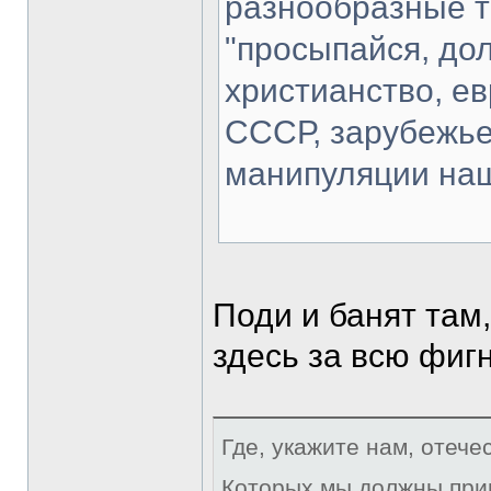
разнообразные 
"просыпайся, дол
христианство, ев
СССР, зарубежье
манипуляции наш
Поди и банят там
здесь за всю фиг
Где, укажите нам, отече
Которых мы должны при