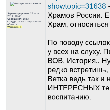
showtopic=31638
Храмов России. Е
Зарегистрирован:
29 июл,
2014, 18:45
Сообщения:
1563
Откуда:
РСФСР. Горьковская
Храм, относиться 
область.
Warnings:
1
По поводу ссылок.
у всех на слуху.
ВОВ, История.. Н
редко встретишь,
Ветка ведь так и 
ИНТЕРЕСНЫХ тем,
воспитанию.