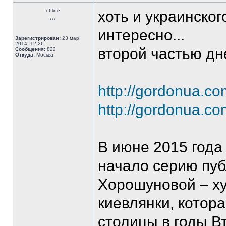
offline
хоть и украинско
***
интересно...
Зарегистрирован:
23 мар,
2014, 12:26
второй частью дн
Сообщения:
822
Откуда:
Москва
http://gordonua.c
http://gordonua.c
В июне 2015 года
начало серию пу
Хорошуновой – х
киевлянки, котор
столицы в годы В