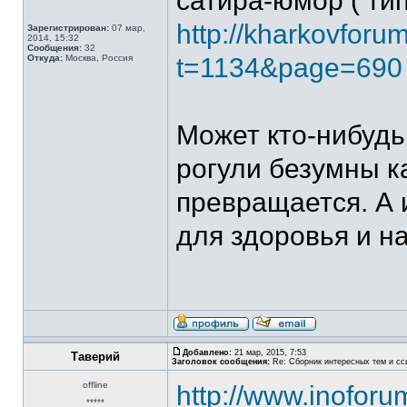
сатира-юмор ( ти
http://kharkovfor
Зарегистрирован:
07 мар,
2014, 15:32
Сообщения:
32
Откуда:
Москва, Россия
t=1134&page=690
Может кто-нибудь
рогули безумны к
превращается. А 
для здоровья и н
Добавлено:
21 мар, 2015, 7:53
Таверий
Заголовок сообщения:
Re: Сборник интересных тем и ссы
offline
http://www.inoforu
*****