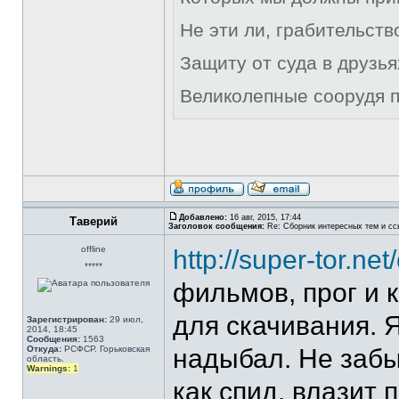
Не эти ли, грабительст
Защиту от суда в друзья
Великолепные соорудя п
Добавлено:
16 авг, 2015, 17:44
Таверий
Заголовок сообщения:
Re: Сборник интересных тем и ссы
offline
http://super-tor.net
*****
фильмов, прог и к
для скачивания. 
Зарегистрирован:
29 июл,
2014, 18:45
Сообщения:
1563
Откуда:
РСФСР. Горьковская
надыбал. Не забы
область.
Warnings:
1
как спид, влазит 