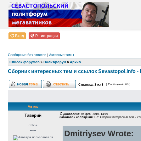
Вход
Регистрация
Сообщения без ответов
|
Активные темы
Список форумов
»
Политфорум
»
Архив
Сборник интересных тем и ссылок Sevastopol.Info - 
Страница
3
из
3
[ Сообщений: 66 ]
Автор
Добавлено:
06 фев, 2015, 14:49
Таверий
Заголовок сообщения:
Re: Сборник интересных тем и ссы
offline
Dmitriysev Wrote:
*****