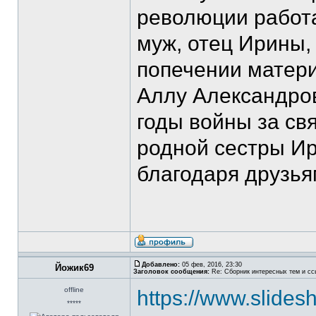
революции работ
муж, отец Ирины, 
попечении матери
Аллу Александров
годы войны за св
родной сестры Ир
благодаря друзья
Добавлено:
05 фев, 2016, 23:30
Йожик69
Заголовок сообщения:
Re: Сборник интересных тем и ссы
offline
https://www.slides
*****