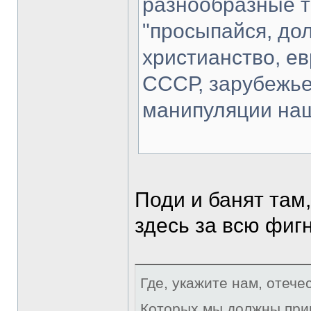
разнообразные 
"просыпайся, дол
христианство, ев
СССР, зарубежье
манипуляции наш
Поди и банят там
здесь за всю фиг
Где, укажите нам, отече
Которых мы должны при