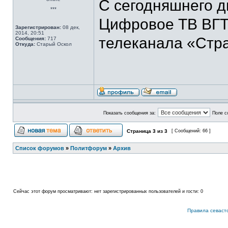
С сегодняшнего д
***
Цифровое ТВ ВГТ
Зарегистрирован:
08 дек,
2014, 20:51
телеканала «Стр
Сообщения:
717
Откуда:
Старый Оскол
Показать сообщения за:
Поле с
Страница
3
из
3
[ Сообщений: 66 ]
Список форумов
»
Политфорум
»
Архив
Сейчас этот форум просматривают: нет зарегистрированных пользователей и гости: 0
Правила севаст