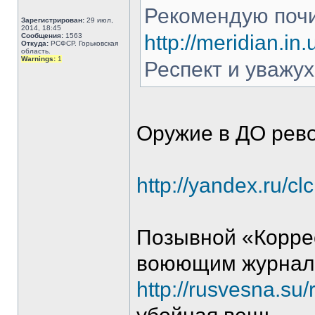
Рекомендую почи
Зарегистрирован:
29 июл,
2014, 18:45
http://meridian.in
Сообщения:
1563
Откуда:
РСФСР. Горьковская
область.
Warnings:
1
Респект и уважух
Оружие в ДО рев
http://yandex.ru/cl
Позывной «Коррес
воюющим журнал
http://rusvesna.s