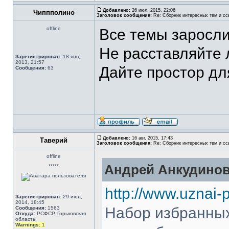
Добавлено:
26 июл, 2015, 22:06
Чиппполино
Заголовок сообщения:
Re: Сборник интересных тем и ссы
offline
Все темы заросли
Не расставляйте 
Зарегистрирован:
18 янв,
2013, 21:57
Дайте простор д
Сообщения:
63
Добавлено:
16 авг, 2015, 17:43
Таверий
Заголовок сообщения:
Re: Сборник интересных тем и ссы
offline
Андрей Анкудинов
*****
http://www.uznai-
Зарегистрирован:
29 июл,
2014, 18:45
Набор избранных
Сообщения:
1563
Откуда:
РСФСР. Горьковская
область.
Warnings:
1