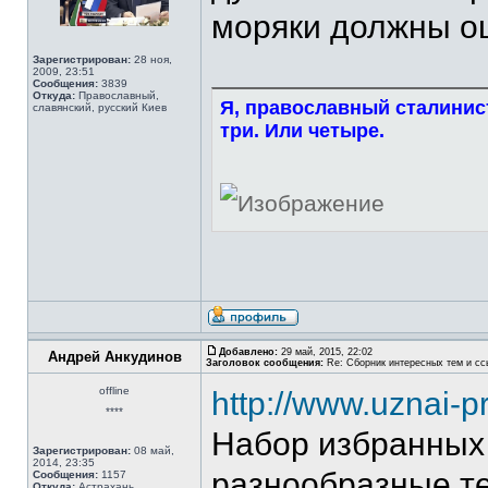
моряки должны о
Зарегистрирован:
28 ноя,
2009, 23:51
Сообщения:
3839
Откуда:
Православный,
Я, православный сталинист
славянский, русский Киев
три. Или четыре.
Добавлено:
29 май, 2015, 22:02
Андрей Анкудинов
Заголовок сообщения:
Re: Сборник интересных тем и ссы
offline
http://www.uznai-p
****
Набор избранных
Зарегистрирован:
08 май,
2014, 23:35
разнообразные т
Сообщения:
1157
Откуда:
Астрахань