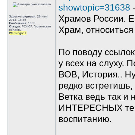
showtopic=31638
Храмов России. Е
Зарегистрирован:
29 июл,
2014, 18:45
Сообщения:
1563
Откуда:
РСФСР. Горьковская
Храм, относиться 
область.
Warnings:
1
По поводу ссылок.
у всех на слуху.
ВОВ, История.. Н
редко встретишь,
Ветка ведь так и 
ИНТЕРЕСНЫХ тем,
воспитанию.