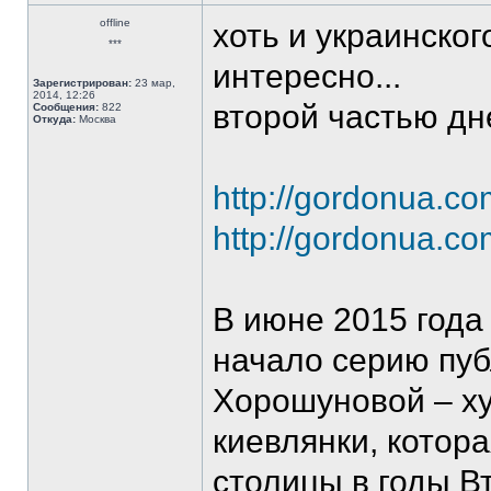
offline
хоть и украинско
***
интересно...
Зарегистрирован:
23 мар,
2014, 12:26
второй частью дн
Сообщения:
822
Откуда:
Москва
http://gordonua.c
http://gordonua.c
В июне 2015 года
начало серию пу
Хорошуновой – х
киевлянки, котор
столицы в годы В