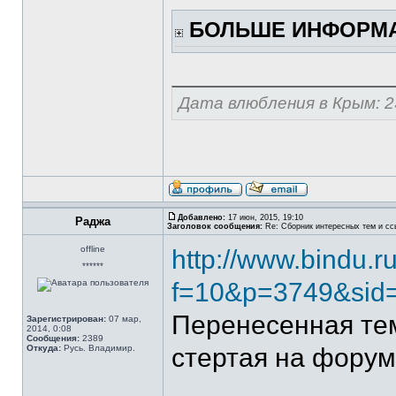
БОЛЬШЕ ИНФОРМА
Дата влюбления в Крым: 2
Добавлено:
17 июн, 2015, 19:10
Раджа
Заголовок сообщения:
Re: Сборник интересных тем и ссы
offline
http://www.bindu.r
******
f=10&p=3749&sid
Перенесенная т
Зарегистрирован:
07 мар,
2014, 0:08
Сообщения:
2389
Откуда:
Русь. Владимир.
стертая на форум