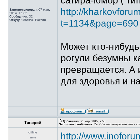
сатира-юмор ( ти
http://kharkovfor
Зарегистрирован:
07 мар,
2014, 15:32
Сообщения:
32
Откуда:
Москва, Россия
t=1134&page=690
Может кто-нибудь
рогули безумны к
превращается. А 
для здоровья и н
Добавлено:
21 мар, 2015, 7:53
Таверий
Заголовок сообщения:
Re: Сборник интересных тем и ссы
offline
http://www.inoforu
*****