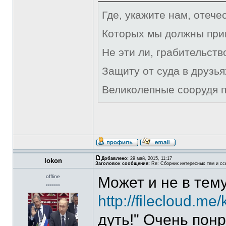
Где, укажите нам, отече
Которых мы должны при
Не эти ли, грабительст
Защиту от суда в друзья
Великолепные соорудя п
Добавлено:
29 май, 2015, 11:17
lokon
Заголовок сообщения:
Re: Сборник интересных тем и ссы
offline
Может и не в тему
*******
http://filecloud.me/
дуть!" Очень пон