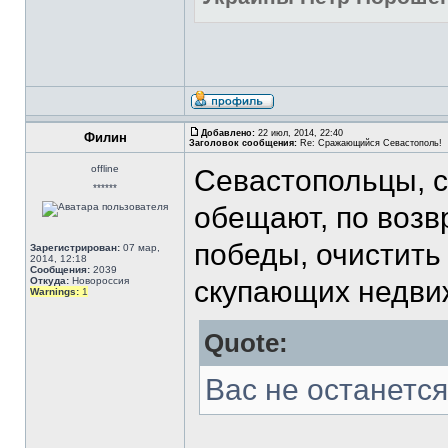
Добавлено:
22 июл, 2014, 22:40
Филин
Заголовок сообщения:
Re: Сражающийся Севастополь!
offline
Севастопольцы, 
******
обещают, по возв
победы, очистить
Зарегистрирован:
07 мар,
2014, 12:18
Сообщения:
2039
Откуда:
Новороссия
скупающих недвиж
Warnings:
1
Quote:
Вас не останется