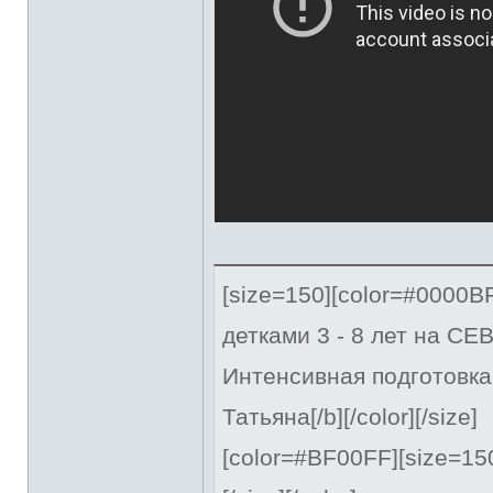
[size=150][color=#0000
детками 3 - 8 лет на С
Интенсивная подготовка
Татьяна[/b][/color][/size]
[color=#BF00FF][size=15