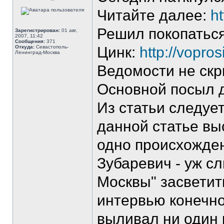
**
Читайте далее:
h
Решил покопаться
Зарегистрирован:
01 авг,
2007, 11:42
Сообщения:
371
Откуда:
Севастополь-
Цинк:
http://vopro
Ленинград-Москва
Ведомости не скр
Основной посыл д
Из статьи следуе
данной статье вы
одно происхожден
Зубаревич - уж с
Москвы" засветит
интервью конечно!
выливал ни один 