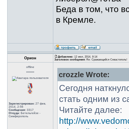
Беда в том, что 
в Кремле.
Добавлено:
12 июл, 2014, 9:14
Орион
Заголовок сообщения:
Re: Сражающийся Севастополь!
offline
crozzle Wrote:
*******
Сегодня наткнул
стать одним из 
Зарегистрирован:
27 фев,
2014, 2:56
Читайте далее:
Сообщения:
3317
Откуда:
Бетельгейзе -
Симферополь
http://www.vedom