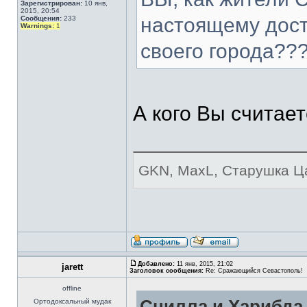
Зарегистрирован:
10 янв,
2015, 20:54
настоящему дост
Сообщения:
233
Warnings:
1
своего города??
А кого Вы считае
GKN, MaxL, Старушка Ца
Добавлено:
11 янв, 2015, 21:02
jarett
Заголовок сообщения:
Re: Сражающийся Севастополь!
offline
Сцилла и Харибда 
Ортодоксальный мудак