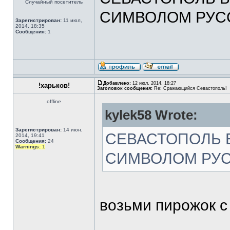
Случайный посетитель
СИМВОЛОМ РУСС
Зарегистрирован:
11 июл,
2014, 18:35
Сообщения:
1
Добавлено:
12 июл, 2014, 18:27
!харьков!
Заголовок сообщения:
Re: Сражающийся Севастополь!
offline
kylek58 Wrote:
Зарегистрирован:
14 июн,
СЕВАСТОПОЛЬ Б
2014, 19:41
Сообщения:
24
Warnings:
1
СИМВОЛОМ РУСС
возьми пирожок с