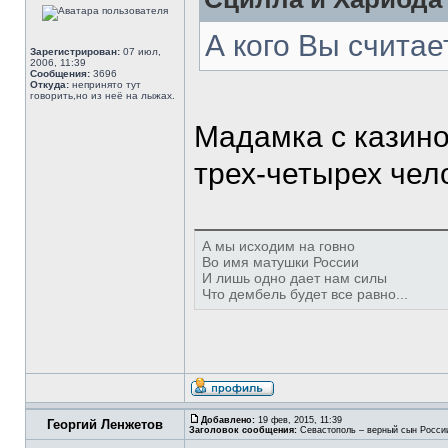
А кого Вы счита
Зарегистрирован:
07 июл,
2006, 11:39
Сообщения:
3696
Откуда:
непринято тут
говорить,но из неё на лыжах.
Мадамка с казино
трех-четырех чел
А мы исходим на говно
Во имя матушки России
И лишь одно дает нам силы
Что дембель будет все равно...
Добавлено:
19 фев, 2015, 11:39
Георгий Ленжетов
Заголовок сообщения:
Севастополь – верный сын Росси