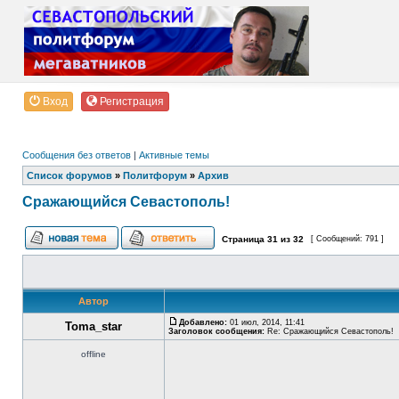
Вход
Регистрация
Сообщения без ответов
|
Активные темы
Список форумов
»
Политфорум
»
Архив
Сражающийся Севастополь!
Страница
31
из
32
[ Сообщений: 791 ]
Автор
Добавлено:
01 июл, 2014, 11:41
Toma_star
Заголовок сообщения:
Re: Сражающийся Севастополь!
offline