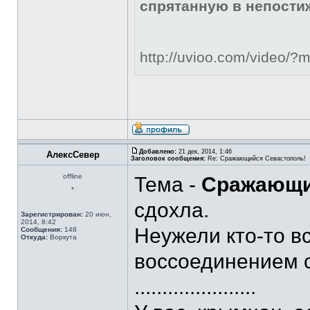
спрятанную в непости
http://uvioo.com/video/
Добавлено:
21 дек, 2014, 1:46
АлексСевер
Заголовок сообщения:
Re: Сражающийся Севастополь!
offline
Тема -
Сражающи
*
сдохла.
Зарегистрирован:
20 июн,
2014, 8:42
Неужели кто-то в
Сообщения:
148
Откуда:
Воркута
воссоединением 
......................