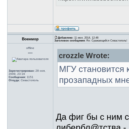
Добавлено:
11 июл, 2014, 12:46
Военмор
Заголовок сообщения:
Re: Сражающийся Севастополь!
offline
crozzle Wrote:
****
МГУ становится 
Зарегистрирован:
28 ноя,
2009, 23:16
прозападных мн
Сообщения:
1151
Откуда:
Севастополь
Да фиг бы с ним 
либербл@тства - 