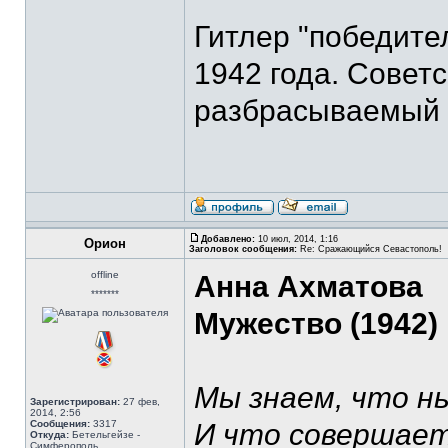
Гитлер "победите
1942 года. Совет
разбрасываемый 
Добавлено:
10 июл, 2014, 1:16
Орион
Заголовок сообщения:
Re: Сражающийся Севастополь!
offline
Анна Ахматова
*******
Мужество (1942)
Мы знаем, что н
Зарегистрирован:
27 фев,
2014, 2:56
Сообщения:
3317
И что совершает
Откуда:
Бетельгейзе -
Симферополь