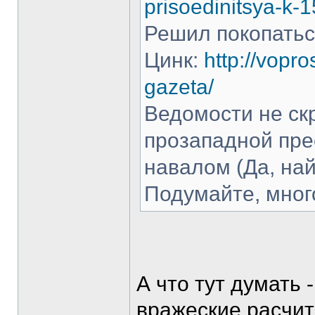
prisoedinitsya-k-
Решил покопаться
Цинк:
http://vopr
gazeta/
Ведомости не ск
прозападной пре
навалом (Да, на
Подумайте, мног
А что тут думать 
вражеские,расчит