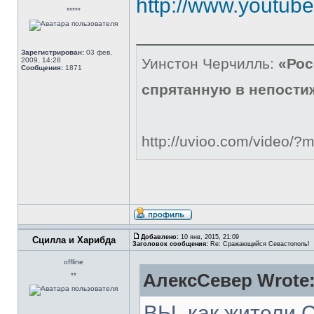
http://www.youtu
*****
Зарегистрирован:
03 фев,
Уинстон Черчилль:
«Рос
2009, 14:28
Сообщения:
1871
спрятанную в непости
http://uvioo.com/video/
Добавлено:
10 янв, 2015, 21:09
Сцилла и Харибда
Заголовок сообщения:
Re: Сражающийся Севастополь!
offline
АлексСевер Wrote
**
ВЫ, как жители 