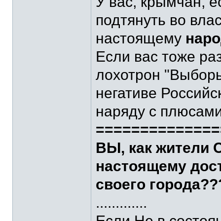
У вас, крымчан, 
подтянуть во влас
настоящему
наро
Если вас тоже раз
лохотрон "Выборы"
негативе Российс
наряду с плюсами
==============
ВЫ, как жители 
настоящему дос
своего города??
.............
Если Не в состоян