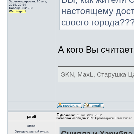
Зарегистрирован:
10 янв,
2015, 20:54
настоящему дост
Сообщения:
233
Warnings:
1
своего города??
А кого Вы считае
GKN, MaxL, Старушка Ца
Добавлено:
11 янв, 2015, 21:02
jarett
Заголовок сообщения:
Re: Сражающийся Севастополь!
offline
Сцилла и Харибда 
Ортодоксальный мудак