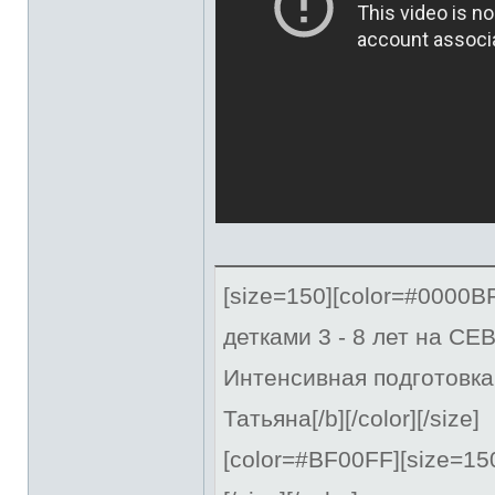
[size=150][color=#0000
детками 3 - 8 лет на С
Интенсивная подготовка
Татьяна[/b][/color][/size]
[color=#BF00FF][size=15