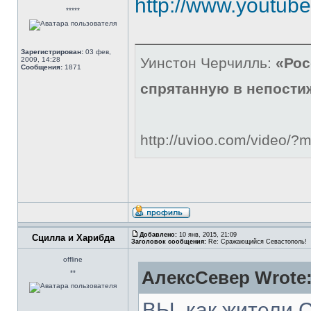
http://www.youtu
*****
Зарегистрирован:
03 фев,
Уинстон Черчилль:
«Рос
2009, 14:28
Сообщения:
1871
спрятанную в непости
http://uvioo.com/video/
Добавлено:
10 янв, 2015, 21:09
Сцилла и Харибда
Заголовок сообщения:
Re: Сражающийся Севастополь!
offline
АлексСевер Wrote
**
ВЫ, как жители 