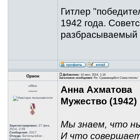
Гитлер "победите
1942 года. Совет
разбрасываемый 
Добавлено:
10 июл, 2014, 1:16
Орион
Заголовок сообщения:
Re: Сражающийся Севастополь!
offline
Анна Ахматова
*******
Мужество (1942)
Мы знаем, что н
Зарегистрирован:
27 фев,
2014, 2:56
Сообщения:
3317
И что совершает
Откуда:
Бетельгейзе -
Симферополь