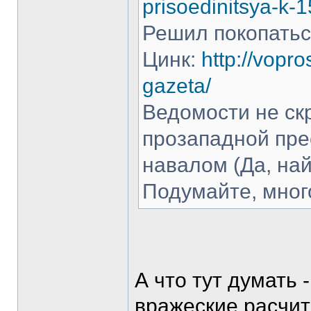
prisoedinitsya-k-
Решил покопаться
Цинк:
http://vopr
gazeta/
Ведомости не ск
прозападной пре
навалом (Да, на
Подумайте, мног
А что тут думать 
вражеские,расчит