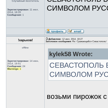
Случайный посетитель
СИМВОЛОМ РУСС
Зарегистрирован:
11 июл,
2014, 18:35
Сообщения:
1
Добавлено:
12 июл, 2014, 18:27
!харьков!
Заголовок сообщения:
Re: Сражающийся Севастополь!
offline
kylek58 Wrote:
Зарегистрирован:
14 июн,
СЕВАСТОПОЛЬ Б
2014, 19:41
Сообщения:
24
Warnings:
1
СИМВОЛОМ РУСС
возьми пирожок с