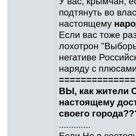
У вас, крымчан, 
подтянуть во влас
настоящему
наро
Если вас тоже раз
лохотрон "Выборы"
негативе Российс
наряду с плюсами
==============
ВЫ, как жители 
настоящему дос
своего города??
.............
Если Не в состоян