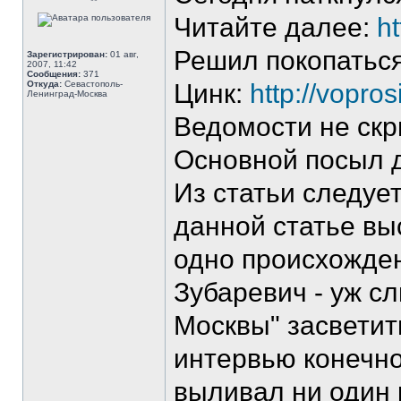
**
Читайте далее:
h
Решил покопаться
Зарегистрирован:
01 авг,
2007, 11:42
Сообщения:
371
Откуда:
Севастополь-
Цинк:
http://vopro
Ленинград-Москва
Ведомости не скр
Основной посыл д
Из статьи следуе
данной статье вы
одно происхожден
Зубаревич - уж с
Москвы" засветит
интервью конечно!
выливал ни один 