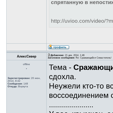
спрятанную в непости
http://uvioo.com/video/
Добавлено:
21 дек, 2014, 1:46
АлексСевер
Заголовок сообщения:
Re: Сражающийся Севастополь!
offline
Тема -
Сражающи
*
сдохла.
Зарегистрирован:
20 июн,
2014, 8:42
Неужели кто-то в
Сообщения:
148
Откуда:
Воркута
воссоединением 
......................