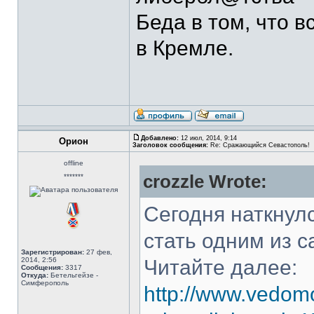
Беда в том, что 
в Кремле.
Добавлено:
12 июл, 2014, 9:14
Орион
Заголовок сообщения:
Re: Сражающийся Севастополь!
offline
crozzle Wrote:
*******
Сегодня наткнул
стать одним из 
Зарегистрирован:
27 фев,
2014, 2:56
Читайте далее:
Сообщения:
3317
Откуда:
Бетельгейзе -
Симферополь
http://www.vedom