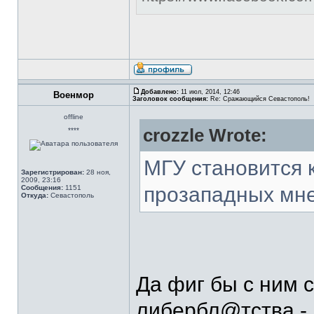
Добавлено:
11 июл, 2014, 12:46
Военмор
Заголовок сообщения:
Re: Сражающийся Севастополь!
offline
crozzle Wrote:
****
МГУ становится 
Зарегистрирован:
28 ноя,
2009, 23:16
прозападных мн
Сообщения:
1151
Откуда:
Севастополь
Да фиг бы с ним 
либербл@тства - 