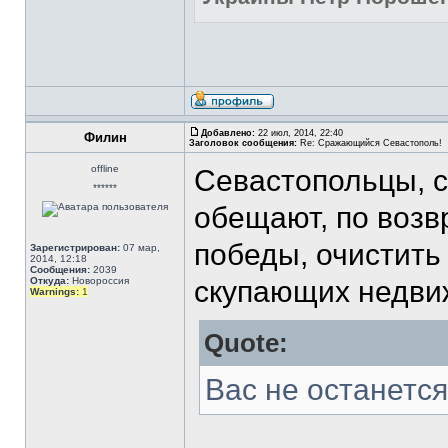
Добавлено:
22 июл, 2014, 22:40
Филин
Заголовок сообщения:
Re: Сражающийся Севастополь!
offline
Севастопольцы, 
******
обещают, по возв
победы, очистить
Зарегистрирован:
07 мар,
2014, 12:18
Сообщения:
2039
Откуда:
Новороссия
скупающих недвиж
Warnings:
1
Quote:
Вас не останется