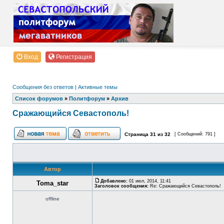
Вход
Регистрация
Сообщения без ответов
|
Активные темы
Список форумов
»
Политфорум
»
Архив
Сражающийся Севастополь!
Страница
31
из
32
[ Сообщений: 791 ]
Автор
Добавлено:
01 июл, 2014, 11:41
Toma_star
Заголовок сообщения:
Re: Сражающийся Севастополь!
offline