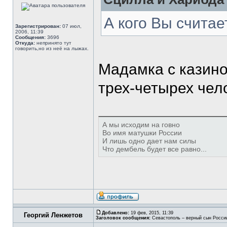
А кого Вы счита
Зарегистрирован:
07 июл,
2006, 11:39
Сообщения:
3696
Откуда:
непринято тут
говорить,но из неё на лыжах.
Мадамка с казино
трех-четырех чел
А мы исходим на говно
Во имя матушки России
И лишь одно дает нам силы
Что дембель будет все равно...
Добавлено:
19 фев, 2015, 11:39
Георгий Ленжетов
Заголовок сообщения:
Севастополь – верный сын Росси