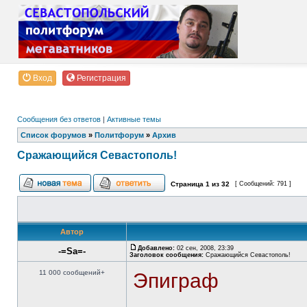
Вход
Регистрация
Сообщения без ответов
|
Активные темы
Список форумов
»
Политфорум
»
Архив
Сражающийся Севастополь!
Страница
1
из
32
[ Сообщений: 791 ]
Автор
Добавлено:
02 сен, 2008, 23:39
-=Sa=-
Заголовок сообщения:
Сражающийся Севастополь!
11 000 сообщений+
Эпиграф