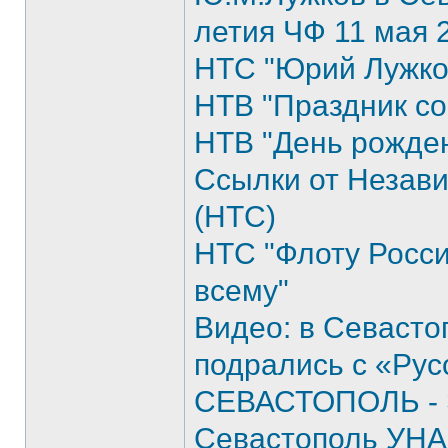
летия ЧФ 11 мая 
НТС "Юрий Лужко
НТВ "Праздник со
НТВ "День рожден
Ссылки от Незав
(НТС)
НТС "Флоту Росс
всему"
Видео: в Севаст
подрались с «Рус
СЕВАСТОПОЛЬ -
Севастополь УНА