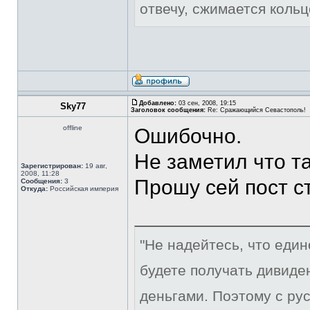
отвечу, сжимается кольц
Добавлено:
03 сен, 2008, 19:15
Sky77
Заголовок сообщения:
Re: Сражающийся Севастополь!
offline
Ошибочно.
Не заметил что та
Зарегистрирован:
19 авг,
2008, 11:28
Прошу сей пост с
Сообщения:
3
Откуда:
Российская империя
"Не надейтесь, что еди
будете получать дивиде
деньгами. Поэтому с рус