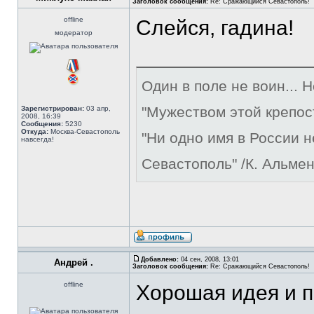
Заголовок сообщения:
Re: Сражающийся Севастополь!
offline
Слейся, гадина!
модератор
Один в поле не воин... 
"Мужеством этой крепос
Зарегистрирован:
03 апр,
2008, 16:39
Сообщения:
5230
Откуда:
Москва-Севастополь
"Ни одно имя в России 
навсегда!
Севастополь" /К. Альме
Добавлено:
04 сен, 2008, 13:01
Андрей .
Заголовок сообщения:
Re: Сражающийся Севастополь!
offline
Хорошая идея и п