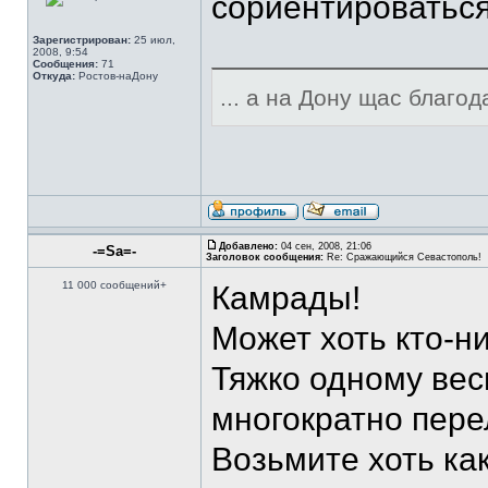
сориентироваться 
Зарегистрирован:
25 июл,
2008, 9:54
Сообщения:
71
Откуда:
Ростов-наДону
... а на Дону щас благода
Добавлено:
04 сен, 2008, 21:06
-=Sa=-
Заголовок сообщения:
Re: Сражающийся Севастополь!
11 000 сообщений+
Камрады!
Может хоть кто-н
Тяжко одному вес
многократно пере
Возьмите хоть ка