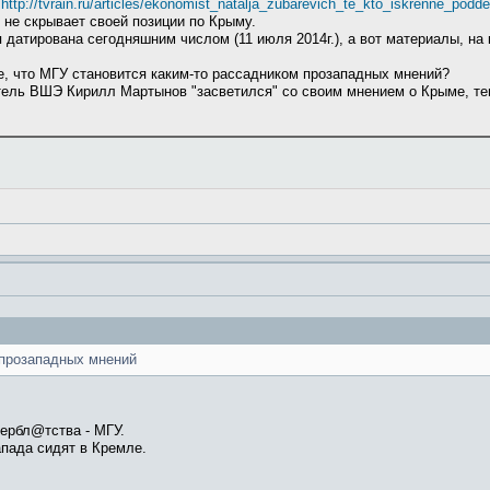
:
http://tvrain.ru/articles/ekonomist_natalja_zubarevich_te_kto_iskrenne_pod
 не скрывает своей позиции по Крыму.
 датирована сегодняшним числом (11 июля 2014г.), а вот материалы, на 
е, что МГУ становится каким-то рассадником прозападных мнений?
ель ВШЭ Кирилл Мартынов "засветился" со своим мнением о Крыме, тепе
 прозападных мнений
бербл@тства - МГУ.
апада сидят в Кремле.