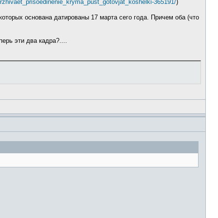
derzhivaet_prisoedinenie_kryma_pust_gotovjat_koshelki-365191/
)
которых основана датированы 17 марта сего года. Причем оба (что
рь эти два кадра?....