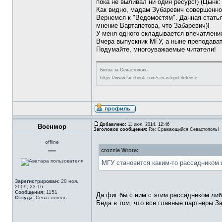
пока не выливал ни один ресурс!) (Цынк
Как видно, мадам Зубаревич совершенно
Вернемся к "Ведомостям". Данная статья
мнение Вартапетова, что Забаревич)!
У меня одного складывается впечатлени
Вчера выпускник МГУ, а ныне преподават
Подумайте, многоуважаемые читатели!
Битва за Севастополь
https://www.facebook.com/sevastopol.defense
Добавлено:
11 июл, 2014, 12:46
Военмор
Заголовок сообщения:
Re: Сражающийся Севастополь!
offline
crozzle Wrote:
****
МГУ становится каким-то рассадником
Зарегистрирован:
28 ноя,
2009, 23:16
Сообщения:
1151
Да фиг бы с ним с этим рассадником ли
Откуда:
Севастополь
Беда в том, что все главные партнёры З