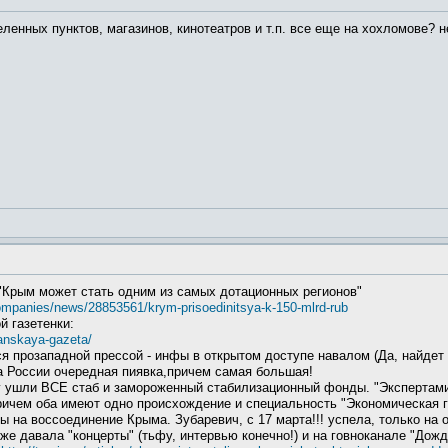
еленных пунктов, магазинов, кинотеатров и т.п. все еще на хохломове? 
 "Крым может стать одним из самых дотационных регионов"
ompanies/news/28853561/krym-prisoedinitsya-k-150-mlrd-rub
й газетенки:
kanskaya-gazeta/
я прозападной прессой - инфы в открытом доступе навалом (Да, найдет
а России очередная пиявка,причем самая большая!
му ушли ВСЕ стаб и замороженный стабилизационный фонды. "Экспертами
ичем оба имеют одно происхождение и специальность "Экономическая г
ы на воссоединение Крыма. Зубаревич, с 17 марта!!! успела, только на 
же давала "концерты" (тьфу, интервью конечно!) и на говноканале "Дождь