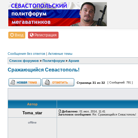
Вход
Регистрация
Сообщения без ответов
|
Активные темы
Список форумов
»
Политфорум
»
Архив
Сражающийся Севастополь!
Страница
31
из
32
[ Сообщений: 791 ]
Автор
Добавлено:
01 июл, 2014, 11:41
Toma_star
Заголовок сообщения:
Re: Сражающийся Севастополь!
offline