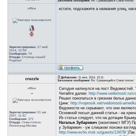
Заголовок сообщения:
Re: Сражающийся Севастополь!
кстати, подскажите а названия улиц, нас
offline
Зарегистрирован:
27 май,
2014, 12:58
Сообщения:
74
Откуда:
Столица нашей
Родины!
Добавлено:
11 июл, 2014, 10:11
crozzle
Заголовок сообщения:
Re: Сражающийся Севастополь!
Сегодня наткнулся на пост Ведомостей.
offline
Читайте далее:
http://www.vedomosti.ru/c
**
Решил покопаться в грязном белье данно
Цинк:
http://voprosik.net/vedomosti-ameri
Ведомости не скрывают, что они являютс
Зарегистрирован:
01 авг,
Основной посыл данной статьи - на хрен
2007, 11:42
Из статьи следует, что на дотации Кры
Сообщения:
371
Наталья Зубаревич
(эконгомист МГУ) Пр
Откуда:
Севастополь-
Ленинград-Москва
у Зубаревич - уж слишком похожи взгляд
http://www.echo.msk.ru/guests/13479/
)Так 