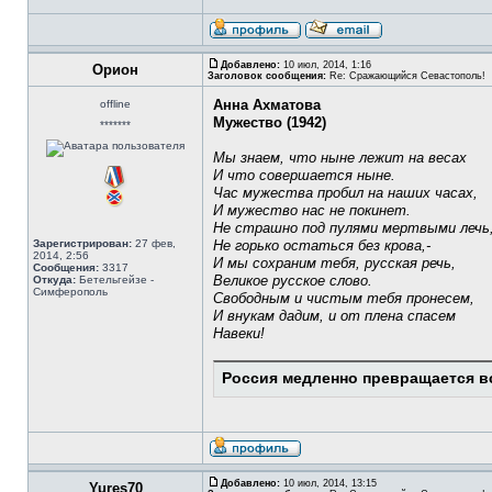
Добавлено:
10 июл, 2014, 1:16
Орион
Заголовок сообщения:
Re: Сражающийся Севастополь!
Анна Ахматова
offline
Мужество (1942)
*******
Мы знаем, что ныне лежит на весах
И что совершается ныне.
Час мужества пробил на наших часах,
И мужество нас не покинет.
Не страшно под пулями мертвыми лечь
Зарегистрирован:
27 фев,
Не горько остаться без крова,-
2014, 2:56
И мы сохраним тебя, русская речь,
Сообщения:
3317
Великое русское слово.
Откуда:
Бетельгейзе -
Симферополь
Свободным и чистым тебя пронесем,
И внукам дадим, и от плена спасем
Навеки!
Россия медленно превращается в
Добавлено:
10 июл, 2014, 13:15
Yures70