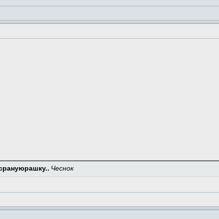
,
срануюрашку..
Чеснок