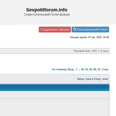
Sevpolitforum.info
Севастопольский Политфорум
Поддержать форум
Расширенный поиск
Текущее время: 07 авг, 2026, 16:40
Часовой пояс: UTC + 3 часа
На страницу
Пред.
1
...
28
,
29
,
30
,
31
,
32
След.
Пред. тема
|
След. тема