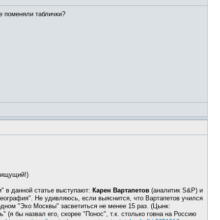
не поменяли таблички?
 ищущий!)
" в данной статье выступают:
Карен Вартапетов
(аналитик S&P) и
еография". Не удивляюсь, если выяснится, что Вартапетов учился
одном "Эхо Москвы" засветиться не менее 15 раз. (Цынк:
" (я бы назвал его, скорее "Понос", т.к. столько говна на Россию