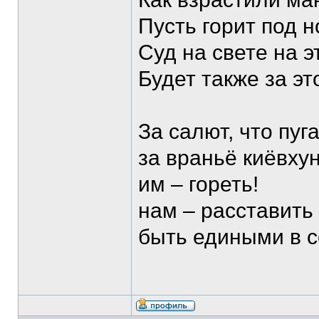
Пусть горит под 
Суд на свете на э
Будет также за э
За салют, что пуг
за враньё киёвхун
им – гореть!
нам – расставить
быть едиными в с