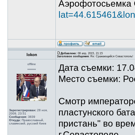
Аэрофотосьемка 
lat=44.615461&lo
Добавлено:
08 апр, 2015, 21:15
lokon
Заголовок сообщения:
Re: Сражающийся Севастополь!
offline
Дата съемки: 17.
*******
Место съемки: Ро
Смотр императоро
пластунского бат
Зарегистрирован:
28 ноя,
2009, 23:51
Сообщения:
3839
Откуда:
Православный,
пристань" во вре
славянский, русский Киев
г.Севастополе.