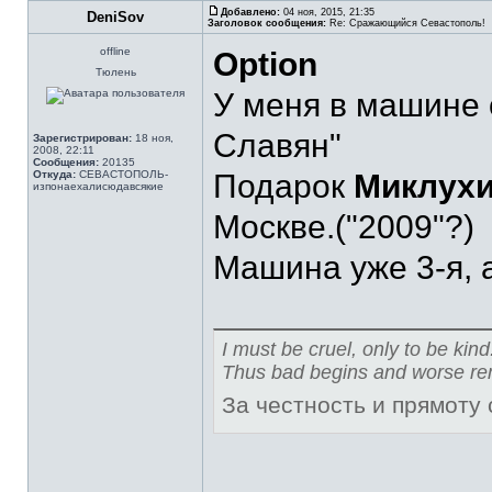
Добавлено:
04 ноя, 2015, 21:35
DeniSov
Заголовок сообщения:
Re: Сражающийся Севастополь!
offline
Option
Тюлень
У меня в машине о
Славян"
Зарегистрирован:
18 ноя,
2008, 22:11
Сообщения:
20135
Откуда:
СЕВАСТОПОЛЬ-
Подарок
Миклух
изпонаехалисюдавсякие
Москве.("2009"?)
Машина уже 3-я, а
I must be cruel, only to be kind
Thus bad begins and worse re
За честность и прямоту