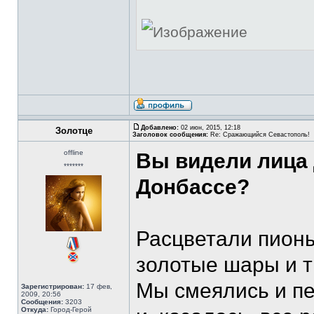
Добавлено:
02 июн, 2015, 12:18
Золотце
Заголовок сообщения:
Re: Сражающийся Севастополь!
offline
Вы видели лица 
*******
Донбассе?
Расцветали пионы
золотые шары и т
Мы смеялись и пе
Зарегистрирован:
17 фев,
2009, 20:56
Сообщения:
3203
Откуда:
Город-Герой