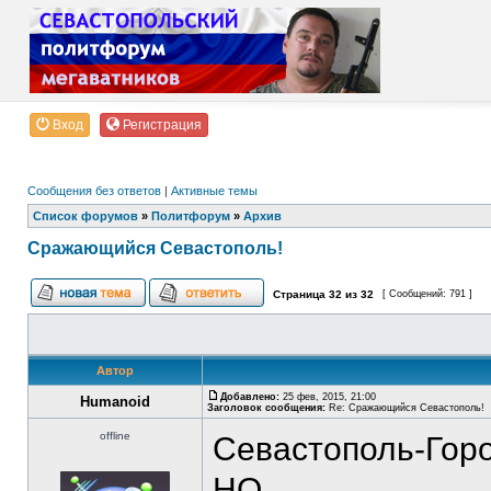
Вход
Регистрация
Сообщения без ответов
|
Активные темы
Список форумов
»
Политфорум
»
Архив
Сражающийся Севастополь!
Страница
32
из
32
[ Сообщений: 791 ]
Автор
Добавлено:
25 фев, 2015, 21:00
Humanoid
Заголовок сообщения:
Re: Сражающийся Севастополь!
offline
Севастополь-Горо
НО...