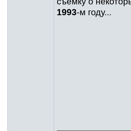
съёмку о некотор
1993
-м году...