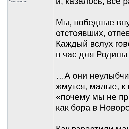
и, казалось, все 
Севастополь
Мы, победные вну
отстоявших, отпе
Каждый вслух гово
в час для Родины
…А они неулыбчив
жмутся, малые, к
«почему мы не пр
как бора в Новоро
Как взрастили ма