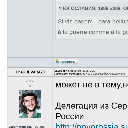
ЮГОСЛАВИЯ. 1989-2008. 
Si vis pacem - para bellum
à la guerre comme à la gu
Добавлено:
28 окт, 2015, 2:29
CheGUEVARA79
Заголовок сообщения:
Re: Сражающийся Севастополь!
offline
может не в тему,
**
Делегация из Се
России
http://novorossia.
Зарегистрирован:
09 апр,