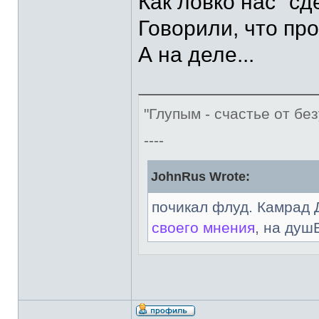
Как ловко нас "сд
Говорили, что про
А на деле...
"Глупым - счастье от без
----
JohnRus Wrote:
почикал флуд. Камрад 
своего мнения
, на душ