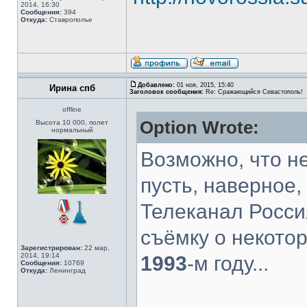
2014, 16:30
Сообщения:
394
Откуда:
Ставрополье
Добавлено:
01 ноя, 2015, 15:40
Ирина спб
Заголовок сообщения:
Re: Сражающийся Севастополь!
offline
Option Wrote:
Высота 10 000, полет
нормальный
Возможно, что не
пусть, наверное, 
Телеканал Росси
съёмку о некото
Зарегистрирован:
22 мар,
2014, 19:14
1993
-м году...
Сообщения:
10769
Откуда:
Ленинград