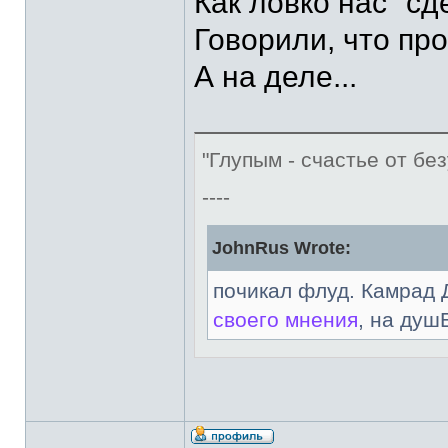
Как ловко нас "сд
Говорили, что про
А на деле...
"Глупым - счастье от без
----
JohnRus Wrote:
почикал флуд. Камрад 
своего мнения
, на душ