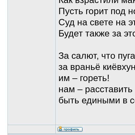
Пусть горит под 
Суд на свете на э
Будет также за э
За салют, что пуг
за враньё киёвхун
им – гореть!
нам – расставить
быть едиными в с