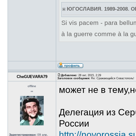
ЮГОСЛАВИЯ. 1989-2008. 
Si vis pacem - para bellum
à la guerre comme à la gu
Добавлено:
28 окт, 2015, 2:29
CheGUEVARA79
Заголовок сообщения:
Re: Сражающийся Севастополь!
offline
может не в тему,
**
Делегация из Се
России
http://novorossia.
Зарегистрирован:
09 апр,