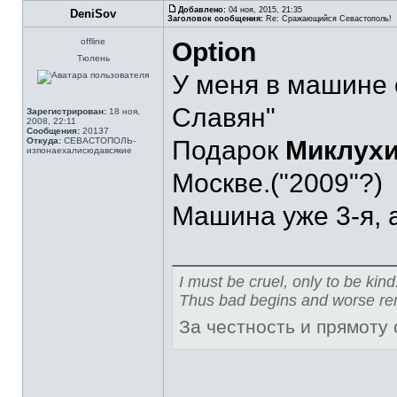
Добавлено:
04 ноя, 2015, 21:35
DeniSov
Заголовок сообщения:
Re: Сражающийся Севастополь!
offline
Option
Тюлень
У меня в машине о
Славян"
Зарегистрирован:
18 ноя,
2008, 22:11
Сообщения:
20137
Откуда:
СЕВАСТОПОЛЬ-
Подарок
Миклух
изпонаехалисюдавсякие
Москве.("2009"?)
Машина уже 3-я, а
I must be cruel, only to be kind
Thus bad begins and worse re
За честность и прямоту