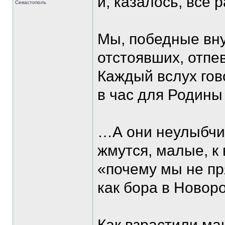
и, казалось, все 
Севастополь
Мы, победные вну
отстоявших, отпе
Каждый вслух гово
в час для Родины
…А они неулыбчив
жмутся, малые, к
«почему мы не пр
как бора в Новоро
Как взрастили ма