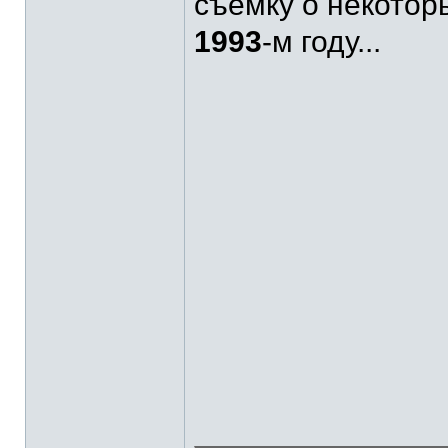
съёмку о некотор
1993
-м году...