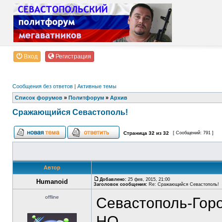
Вход
Регистрация
Сообщения без ответов
|
Активные темы
Список форумов
»
Политфорум
»
Архив
Сражающийся Севастополь!
Страница
32
из
32
[ Сообщений: 791 ]
Автор
Добавлено:
25 фев, 2015, 21:00
Humanoid
Заголовок сообщения:
Re: Сражающийся Севастополь!
offline
Севастополь-Горо
НО...