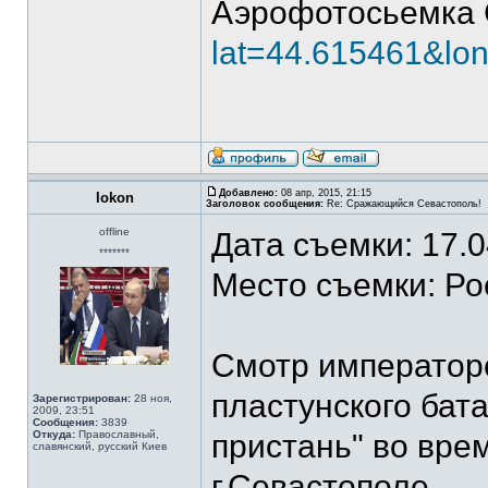
Аэрофотосьемка 
lat=44.615461&lo
Добавлено:
08 апр, 2015, 21:15
lokon
Заголовок сообщения:
Re: Сражающийся Севастополь!
offline
Дата съемки: 17.
*******
Место съемки: Ро
Смотр императоро
пластунского бат
Зарегистрирован:
28 ноя,
2009, 23:51
Сообщения:
3839
Откуда:
Православный,
пристань" во вре
славянский, русский Киев
г.Севастополе.