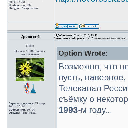
2014, 16:30
Сообщения:
394
Откуда:
Ставрополье
Добавлено:
01 ноя, 2015, 15:40
Ирина спб
Заголовок сообщения:
Re: Сражающийся Севастополь!
offline
Option Wrote:
Высота 10 000, полет
нормальный
Возможно, что не
пусть, наверное, 
Телеканал Росси
съёмку о некото
Зарегистрирован:
22 мар,
2014, 19:14
1993
-м году...
Сообщения:
10769
Откуда:
Ленинград