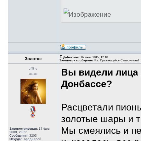
Добавлено:
02 июн, 2015, 12:18
Золотце
Заголовок сообщения:
Re: Сражающийся Севастополь!
offline
Вы видели лица 
*******
Донбассе?
Расцветали пионы
золотые шары и т
Мы смеялись и пе
Зарегистрирован:
17 фев,
2009, 20:56
Сообщения:
3203
Откуда:
Город-Герой