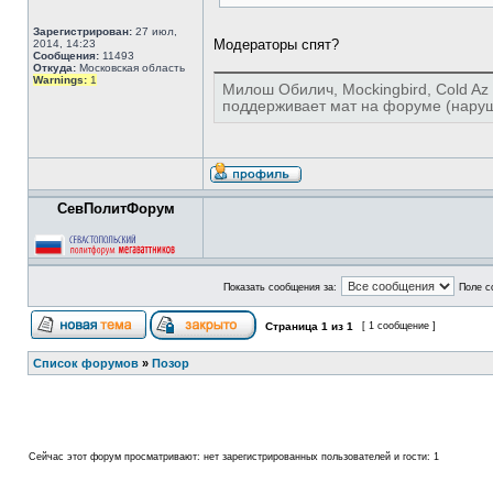
Зарегистрирован:
27 июл,
Модераторы спят?
2014, 14:23
Сообщения:
11493
Откуда:
Московская область
Warnings:
1
Милош Обилич, Mockingbird, Cold Az 
поддерживает мат на форуме (наруш
СевПолитФорум
Показать сообщения за:
Поле с
Страница
1
из
1
[ 1 сообщение ]
Список форумов
»
Позор
Сейчас этот форум просматривают: нет зарегистрированных пользователей и гости: 1