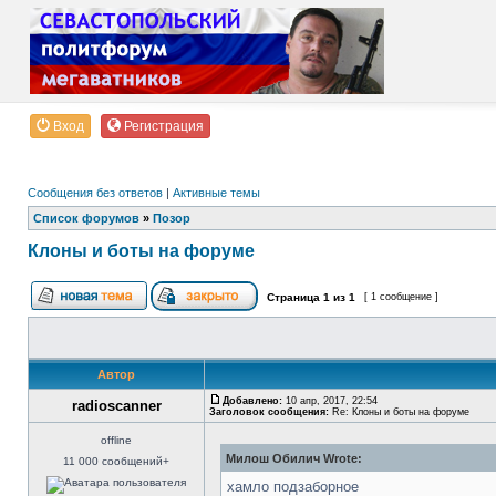
Вход
Регистрация
Сообщения без ответов
|
Активные темы
Список форумов
»
Позор
Клоны и боты на форуме
Страница
1
из
1
[ 1 сообщение ]
Автор
Добавлено:
10 апр, 2017, 22:54
radioscanner
Заголовок сообщения:
Re: Клоны и боты на форуме
offline
Милош Обилич Wrote:
11 000 сообщений+
хамло подзаборное