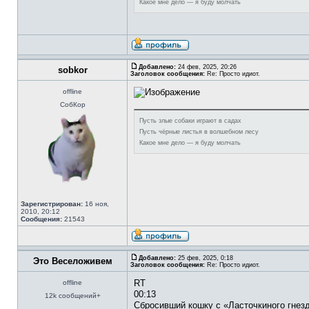
Какое мне дело — я буду молчать
Добавлено:
24 фев, 2025, 20:26
sobkor
Заголовок сообщения:
Re: Просто идиот.
offline
СобКор
Пусть злые собаки играют в садах
Пусть чёрные листья в волшебном лесу
Какое мне дело — я буду молчать
Зарегистрирован:
16 ноя,
2010, 20:12
Сообщения:
21543
Добавлено:
25 фев, 2025, 0:18
Это Веселоживем
Заголовок сообщения:
Re: Просто идиот.
RT
offline
00:13
12k сообщений+
Сбросивший кошку с «Ласточкиного гнезд