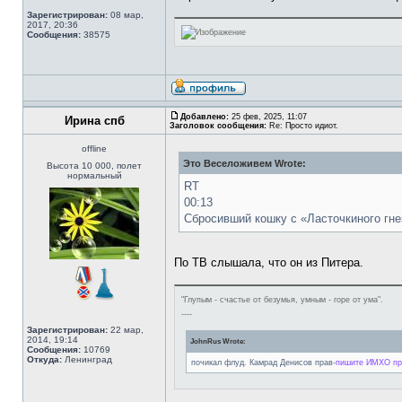
Зарегистрирован:
08 мар,
2017, 20:36
Сообщения:
38575
Добавлено:
25 фев, 2025, 11:07
Ирина спб
Заголовок сообщения:
Re: Просто идиот.
offline
Это Веселоживем Wrote:
Высота 10 000, полет
нормальный
RT
00:13
Сбросивший кошку с «Ласточкиного гне
По ТВ слышала, что он из Питера.
"Глупым - счастье от безумья, умным - горе от ума".
----
Зарегистрирован:
22 мар,
2014, 19:14
JohnRus Wrote:
Сообщения:
10769
Откуда:
Ленинград
почикал флуд. Камрад Денисов прав-
пишите ИМХО при