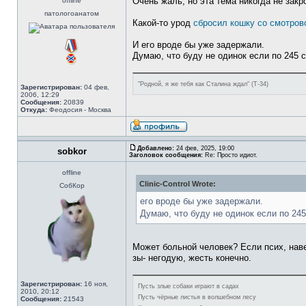
Очень жаль, но эта тема никогда не закр
offline
патологоанатом
Какой-то урод
сбросил кошку со смотров
И его вроде бы уже задержали.
Думаю, что буду не одинок если по 245 с
"Родной, я же тебя как Сталина ждал" (Т-34)
Зарегистрирован:
04 фев,
2006, 12:29
Сообщения:
20839
Откуда:
Феодосия - Москва
Добавлено:
24 фев, 2025, 19:00
sobkor
Заголовок сообщения:
Re: Просто идиот.
offline
Clinic-Control Wrote:
СобКор
его вроде бы уже задержали.
Думаю, что буду не одинок если по 245
Может больной человек? Если псих, наве
зы- негодую, жесть конечно.
Зарегистрирован:
16 ноя,
Пусть злые собаки играют в садах
2010, 20:12
Пусть чёрные листья в волшебном лесу
Сообщения:
21543