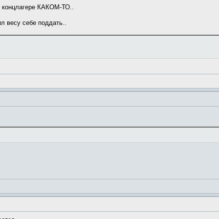
в концлагере КАКОМ-ТО..
л весу себе поддать..