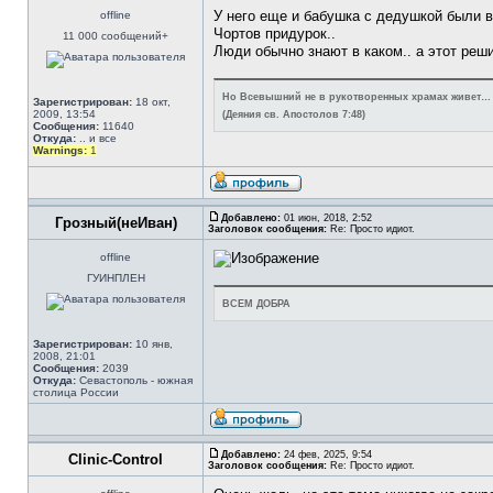
У него еще и бабушка с дедушкой были 
offline
Чортов придурок..
11 000 сообщений+
Люди обычно знают в каком.. а этот реши
Но Всевышний не в рукотворенных храмах живет…
Зарегистрирован:
18 окт,
2009, 13:54
(Деяния св. Апостолов 7:48)
Сообщения:
11640
Откуда:
.. и все
Warnings:
1
Добавлено:
01 июн, 2018, 2:52
Грозный(неИван)
Заголовок сообщения:
Re: Просто идиот.
offline
ГУИНПЛЕН
ВСЕМ ДОБРА
Зарегистрирован:
10 янв,
2008, 21:01
Сообщения:
2039
Откуда:
Севастополь - южная
столица России
Добавлено:
24 фев, 2025, 9:54
Clinic-Control
Заголовок сообщения:
Re: Просто идиот.