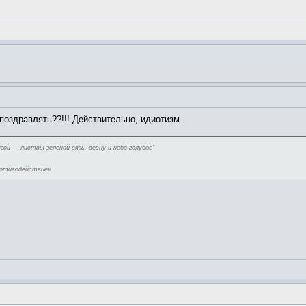
поздравлять??!!! Действительно, идиотизм.
угой — листвы зелёной вязь, весну и небо голубое"
ротиводействие»