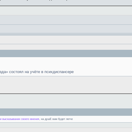
зда» состоял на учёте в психдиспансере
 высказывании своего мнения
, на душЕ вам будет легче