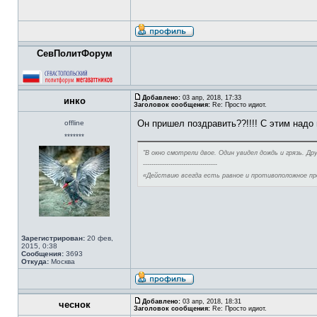
СевПолитФорум
Добавлено:
03 апр, 2018, 17:33
инко
Заголовок сообщения:
Re: Просто идиот.
Он пришел поздравить??!!!! С этим надо 
offline
*******
"В окно смотрели двое. Один увидел дождь и грязь. Др
-----------------------------------
«Действию всегда есть равное и противоположное п
Зарегистрирован:
20 фев,
2015, 0:38
Сообщения:
3693
Откуда:
Москва
Добавлено:
03 апр, 2018, 18:31
чеснок
Заголовок сообщения:
Re: Просто идиот.