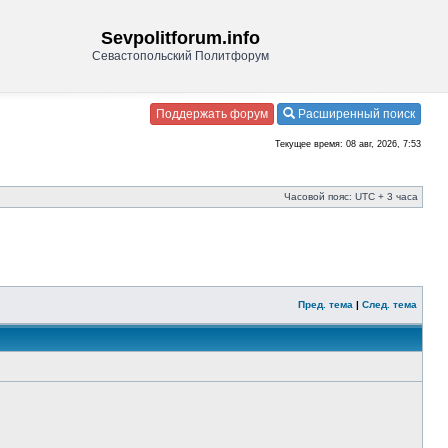
Sevpolitforum.info
Севастопольский Политфорум
Поддержать форум
Расширенный поиск
Текущее время: 08 авг, 2026, 7:53
Часовой пояс: UTC + 3 часа
Пред. тема
|
След. тема