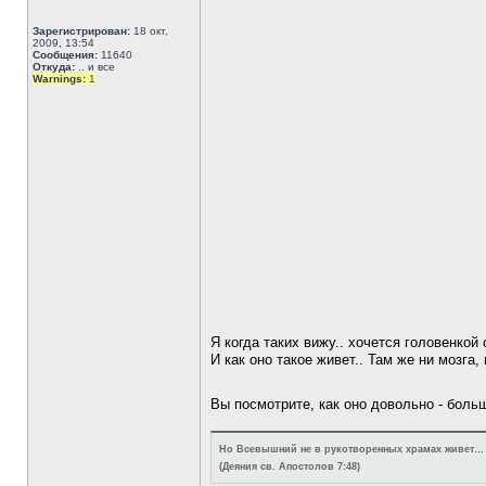
Зарегистрирован:
18 окт,
2009, 13:54
Сообщения:
11640
Откуда:
.. и все
Warnings:
1
Я когда таких вижу.. хочется головенкой 
И как оно такое живет.. Там же ни мозга, 
Вы посмотрите, как оно довольно - бол
Но Всевышний не в рукотворенных храмах живет…
(Деяния св. Апостолов 7:48)