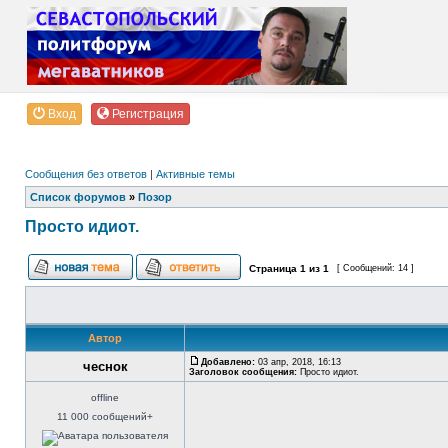
Вход
Регистрация
Сообщения без ответов
|
Активные темы
Список форумов
»
Позор
Просто идиот.
Страница
1
из
1
[ Сообщений: 14 ]
Автор
Добавлено:
03 апр, 2018, 16:13
чеснок
Заголовок сообщения:
Просто идиот.
offline
11 000 сообщений+