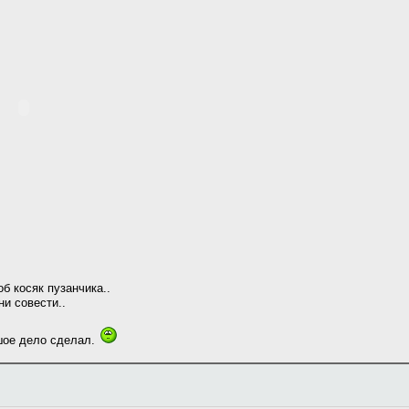
об косяк пузанчика..
ни совести..
ьшое дело сделал.