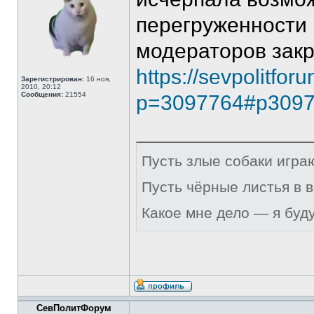
перегруженности
модераторов закр
https://sevpolitfor
Зарегистрирован:
16 ноя,
2010, 20:12
Сообщения:
21554
p=3097764#p309
Пусть злые собаки игра
Пусть чёрные листья в 
Какое мне дело — я буд
СевПолитФорум