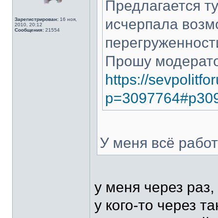
Предлагается ту
исчерпала возм
Зарегистрирован:
16 ноя,
2010, 20:12
Сообщения:
21554
перегруженност
Прошу модерато
https://sevpolitf
p=3097764#p30
У меня всё рабо
у меня через раз
у кого-то через т