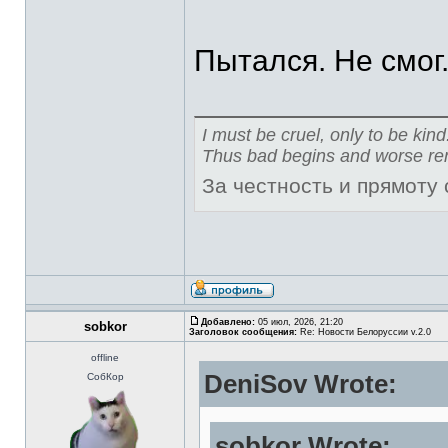
Пытался. Не смог
I must be cruel, only to be kind
Thus bad begins and worse re
За честность и прямоту
Добавлено:
05 июл, 2026, 21:20
sobkor
Заголовок сообщения:
Re: Новости Белоруссии v.2.0
offline
DeniSov Wrote:
СобКор
sobkor Wrote: