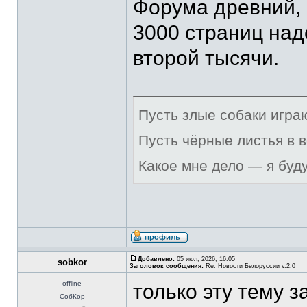
Форума древний, 
3000 страниц над
второй тысячи.
Пусть злые собаки игра
Пусть чёрные листья в 
Какое мне дело — я буд
Добавлено:
05 июл, 2026, 16:05
sobkor
Заголовок сообщения:
Re: Новости Белоруссии v.2.0
offline
только эту тему з
СобКор