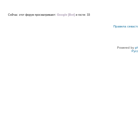
Сейчас этот форум просматривают:
Google [Bot]
и гости: 33
Правила севаст
Powered by
p
Рус