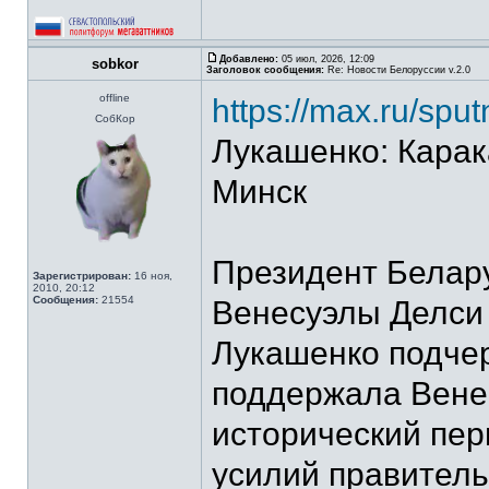
Добавлено:
05 июл, 2026, 12:09
sobkor
Заголовок сообщения:
Re: Новости Белоруссии v.2.0
offline
https://max.ru/sp
СобКор
Лукашенко: Карак
Минск
Президент Белару
Зарегистрирован:
16 ноя,
2010, 20:12
Сообщения:
21554
Венесуэлы Делси 
Лукашенко подчер
поддержала Вене
исторический пер
усилий правитель