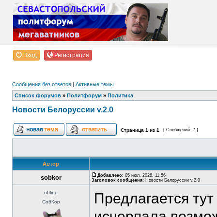
Вход
Регистрация
Сообщения без ответов
|
Активные темы
Список форумов
»
Политфорум
»
Политика
Новости Белоруссии v.2.0
Страница
1
из
1
[ Сообщений: 7 ]
Автор
Добавлено:
05 июл, 2026, 11:56
sobkor
Заголовок сообщения:
Новости Белоруссии v.2.0
offline
Предлагается тут 
СобКор
исчерпала возмо