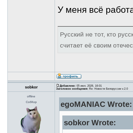
У меня всё работ
Русский не тот, кто рус
считает её своим отечес
Добавлено:
05 июл, 2026, 16:01
sobkor
Заголовок сообщения:
Re: Новости Белоруссии v.2.0
offline
egoMANIAC Wrote:
СобКор
sobkor Wrote: