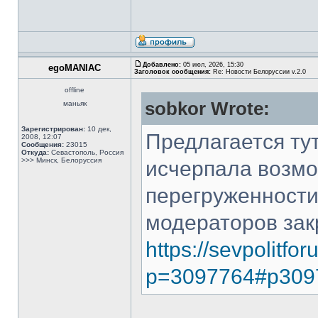
Добавлено:
05 июл, 2026, 15:30
egoMANIAC
Заголовок сообщения:
Re: Новости Белоруссии v.2.0
offline
sobkor Wrote:
маньяк
Зарегистрирован:
10 дек,
Предлагается тут
2008, 12:07
Сообщения:
23015
Откуда:
Севастополь, Россия
>>> Минск, Белоруссия
исчерпала возмо
перегруженности
модераторов зак
https://sevpolitfo
p=3097764#p309