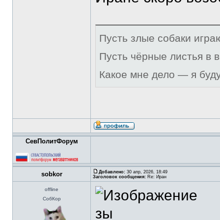
Пусть злые собаки игра
Пусть чёрные листья в 
Какое мне дело — я буд
СевПолитФорум
Добавлено:
30 апр, 2026, 18:49
sobkor
Заголовок сообщения:
Re: Иран
offline
СобКор
зы