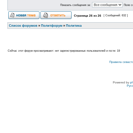
Показать сообщения за:
Поле с
Страница
26
из
26
[ Сообщений: 632 ]
Список форумов
»
Политфорум
»
Политика
Сейчас этот форум просматривают: нет зарегистрированных пользователей и гости: 19
Правила севаст
Powered by
p
Рус