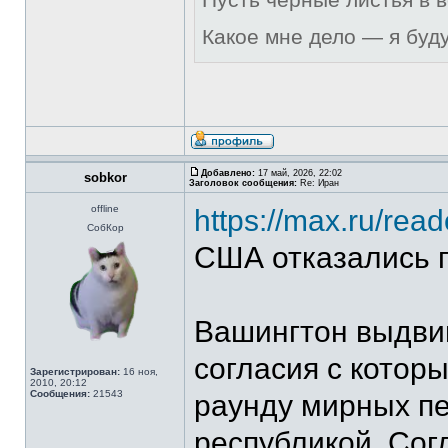
Какое мне дело — я буд
Добавлено:
17 май, 2026, 22:02
sobkor
Заголовок сообщения:
Re: Иран
offline
https://max.ru/r
СобКор
США отказались 
Вашингтон выдвин
согласия с котор
Зарегистрирован:
16 ноя,
2010, 20:12
Сообщения:
21543
раунду мирных пе
республикой. Сог