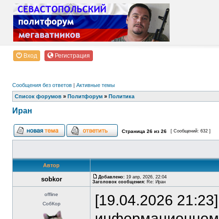
Вход
Регистрация
Сообщения без ответов
|
Активные темы
Список форумов
»
Политфорум
»
Политика
Иран
Страница
26
из
26
[ Сообщений: 632 ]
Автор
Добавлено:
19 апр, 2026, 22:04
sobkor
Заголовок сообщения:
Re: Иран
offline
[19.04.2026 21:23
СобКор
информационном 