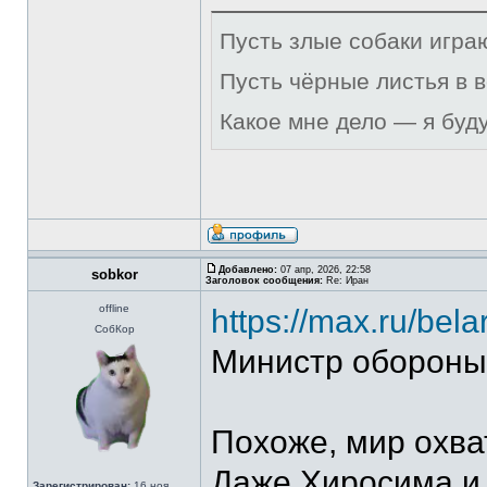
Пусть злые собаки игра
Пусть чёрные листья в 
Какое мне дело — я буд
Добавлено:
07 апр, 2026, 22:58
sobkor
Заголовок сообщения:
Re: Иран
offline
https://max.ru/bel
СобКор
Министр обороны 
Похоже, мир охва
Даже Хиросима и 
Зарегистрирован:
16 ноя,