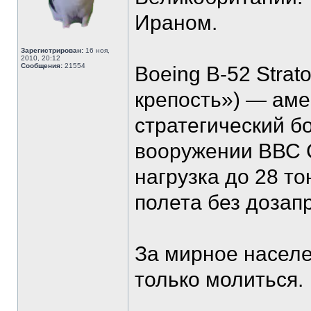
Ираном.
Зарегистрирован:
16 ноя,
2010, 20:12
Сообщения:
21554
Boeing B-52 Strat
крепость») — ам
стратегический б
вооружении ВВС 
нагрузка до 28 т
полета без дозапр
За мирное населе
только молиться.