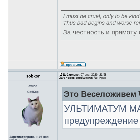
I must be cruel, only to be kind
Thus bad begins and worse re
За честность и прямоту
Добавлено:
07 апр, 2026, 21:58
sobkor
Заголовок сообщения:
Re: Иран
offline
Это Веселоживем 
СобКор
УЛЬТИМАТУМ МА
предупреждение
Зарегистрирован:
16 ноя,