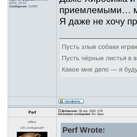
2010, 20:12
Сообщения:
21554
приемлемыми… мы
Я даже не хочу пр
Пусть злые собаки игра
Пусть чёрные листья в 
Какое мне дело — я буд
Добавлено:
08 апр, 2026, 3:05
Perf
Заголовок сообщения:
Re: Иран
offline
Perf Wrote:
12k сообщений+