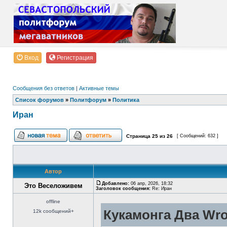
Вход
Регистрация
Сообщения без ответов
|
Активные темы
Список форумов
»
Политфорум
»
Политика
Иран
Страница
25
из
26
[ Сообщений: 632 ]
Автор
Добавлено:
06 апр, 2026, 18:32
Это Веселоживем
Заголовок сообщения:
Re: Иран
offline
Кукамонга Два Wro
12k сообщений+