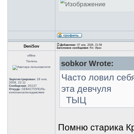
Добавлено:
07 апр, 2026, 21:56
DeniSov
Заголовок сообщения:
Re: Иран
offline
sobkor Wrote:
Тюлень
Часто ловил себ
Зарегистрирован:
18 ноя,
2008, 22:11
эта девчуля
Сообщения:
20137
Откуда:
СЕВАСТОПОЛЬ-
изпонаехалисюдавсякие
ТЫЦ
Помню старика Кр