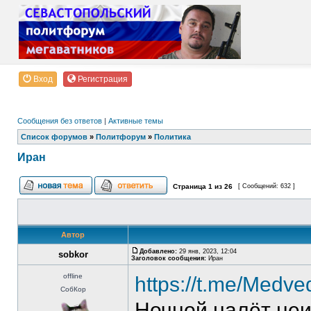
Вход
Регистрация
Сообщения без ответов
|
Активные темы
Список форумов
»
Политфорум
»
Политика
Иран
Страница
1
из
26
[ Сообщений: 632 ]
Автор
Добавлено:
29 янв, 2023, 12:04
sobkor
Заголовок сообщения:
Иран
offline
https://t.me/Medv
СобКор
Ночной налёт неи