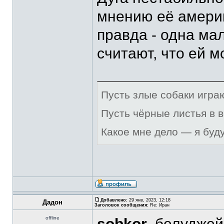
мнению её америк
правда - одна ма
считают, что ей м
Пусть злые собаки игра
Пусть чёрные листья в 
Какое мне дело — я буд
Добавлено:
29 янв, 2023, 12:18
Дадон
Заголовок сообщения:
Re: Иран
offline
sobkor
, белуджей