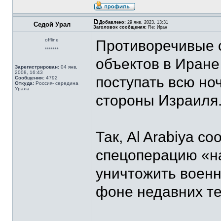
Добавлено:
29 янв, 2023, 13:31
Седой Урал
Заголовок сообщения:
Re: Иран
offline
Противоречивые 
*******
объектов в Иран
Зарегистрирован:
04 янв,
2008, 16:43
поступать всю ноч
Сообщения:
4792
Откуда:
Россия- середина
Урала
стороны Израиля
Так, Al Arabiya с
спецоперацию «н
уничтожить военн
фоне недавних те