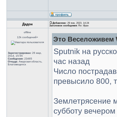
Добавлено:
29 янв, 2023, 14:24
Дадон
Заголовок сообщения:
Re: Иран
offline
Это Веселоживем 
12k сообщений+
Sputnik на русск
Зарегистрирован:
26 мар,
2014, 15:55
час назад
Сообщения:
23465
Откуда:
Амурская область,
Благовещенск
Число пострадав
превысило 800, т
Землетрясение м
субботу вечером