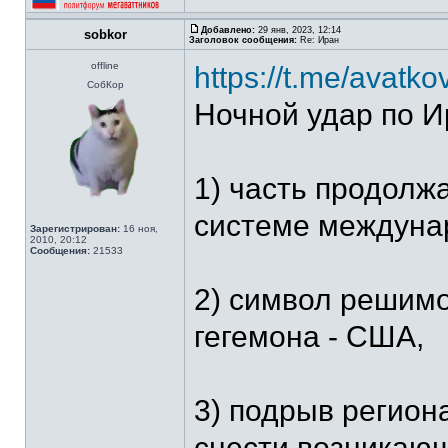
Добавлено:
29 янв, 2023, 12:14
sobkor
Заголовок сообщения:
Re: Иран
offline
https://t.me/avatk
СобКор
Ночной удар по И
1) часть продолж
системе междуна
Зарегистрирован:
16 ноя,
2010, 20:12
Сообщения:
21533
2) символ решим
гегемона - США,
3) подрыв регион
снести возникаю