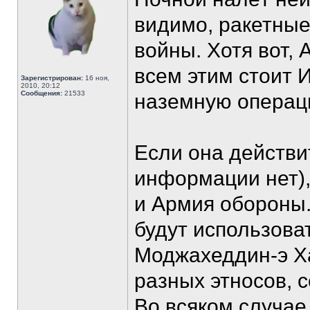
видимо, ракетные
войны. Хотя вот, 
всем этим стоит 
Зарегистрирован:
16 ноя,
2010, 20:12
Сообщения:
21533
наземную операц
Если она действи
информации нет),
и Армия обороны.
будут использова
Моджахеддин-э Ха
разных этносов, 
Во всяком случае