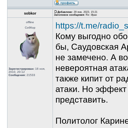
Добавлено:
29 янв, 2023, 15:21
sobkor
Заголовок сообщения:
Re: Иран
offline
https://t.me/radio
СобКор
Кому выгодно обо
бы, Саудовская А
не замечено. А в
невероятная атак
Зарегистрирован:
16 ноя,
2010, 20:12
Сообщения:
21533
также кипит от р
атаки. Но эффект 
представить.
Политолог Карине