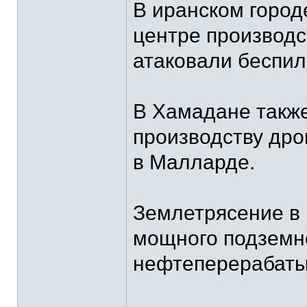
В иранском город
центре производс
атаковали беспил
В Хамадане такж
производству дро
в Малларде.
Землетрясение в 
мощного подземно
нефтеперерабаты