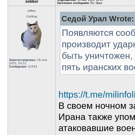
Добавлено:
29 янв, 2023, 14:15
sobkor
Заголовок сообщения:
Re: Иран
offline
Седой Урал Wrote:
СобКор
Появляются сооб
производит удар
быть уничтожен,
Зарегистрирован:
16 ноя,
2010, 20:12
пять иранских во
Сообщения:
21533
https://t.me/milinf
В своем ночном 
Ирана также упом
атаковавшие вое