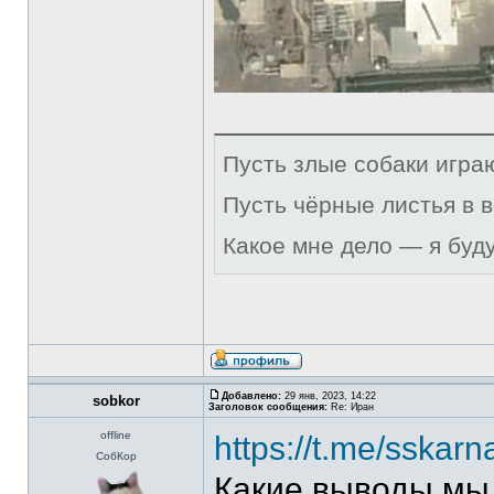
Пусть злые собаки игра
Пусть чёрные листья в 
Какое мне дело — я буд
Добавлено:
29 янв, 2023, 14:22
sobkor
Заголовок сообщения:
Re: Иран
offline
https://t.me/sskar
СобКор
Какие выводы мы 