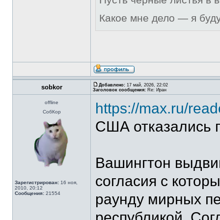
Какое мне дело — я буд
Добавлено:
17 май, 2026, 22:02
sobkor
Заголовок сообщения:
Re: Иран
offline
https://max.ru/r
СобКор
США отказались 
Вашингтон выдвин
согласия с котор
Зарегистрирован:
16 ноя,
2010, 20:12
Сообщения:
21554
раунду мирных пе
республикой. Сог