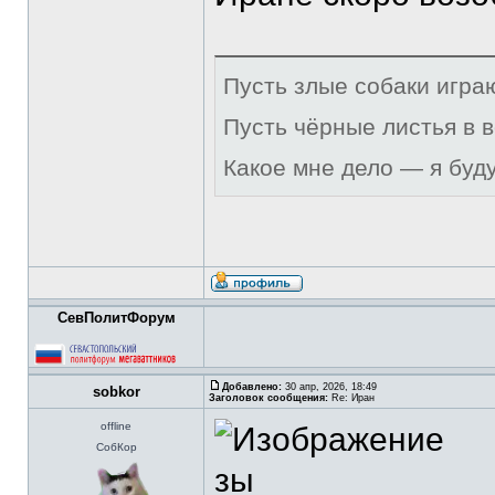
Пусть злые собаки игра
Пусть чёрные листья в 
Какое мне дело — я буд
СевПолитФорум
Добавлено:
30 апр, 2026, 18:49
sobkor
Заголовок сообщения:
Re: Иран
offline
СобКор
зы