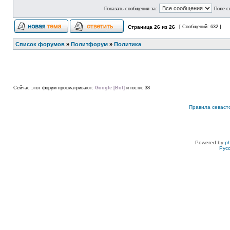
Показать сообщения за:
Поле с
Страница
26
из
26
[ Сообщений: 632 ]
Список форумов
»
Политфорум
»
Политика
Сейчас этот форум просматривают:
Google [Bot]
и гости: 38
Правила севаст
Powered by
p
Рус