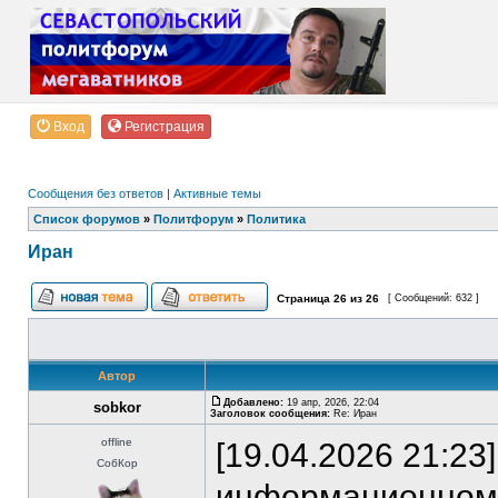
Вход
Регистрация
Сообщения без ответов
|
Активные темы
Список форумов
»
Политфорум
»
Политика
Иран
Страница
26
из
26
[ Сообщений: 632 ]
Автор
Добавлено:
19 апр, 2026, 22:04
sobkor
Заголовок сообщения:
Re: Иран
offline
[19.04.2026 21:23
СобКор
информационном 