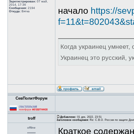
Зарегистрирован:
07 май,
2014, 17:36
начало
https://sev
Сообщения:
2194
Откуда:
Вятка
f=11&t=802043&st
Когда украинец умнеет, 
Украинец это русский, 
СевПолитФорум
Добавлено:
01 дек, 2022, 23:51
troff
Заголовок сообщения:
Re: С.В.О. России по защите Дон
offline
Краткое содержа
*******