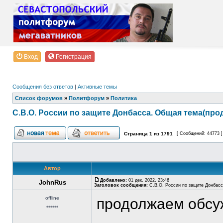
Вход
Регистрация
Сообщения без ответов
|
Активные темы
Список форумов
»
Политфорум
»
Политика
С.В.О. России по защите Донбасса. Общая тема(про
Страница
1
из
1791
[ Сообщений: 44773 
Автор
Добавлено:
01 дек, 2022, 23:46
JohnRus
Заголовок сообщения:
С.В.О. России по защите Донбасс
offline
продолжаем обсу
******