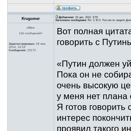
Добавлено:
02 дек, 2022, 9:55
Krugomer
Заголовок сообщения:
Re: С.В.О. России по защите Дон
offline
Вот полная цитата
12k сообщений+
говорить с Путины
Зарегистрирован:
29 янв,
2014, 14:16
Сообщения:
15172
«Путин должен уй
Пока он не собира
очень высокую цен
у меня нет плана
Я готов говорить 
интерес покончить
проявил такого ин