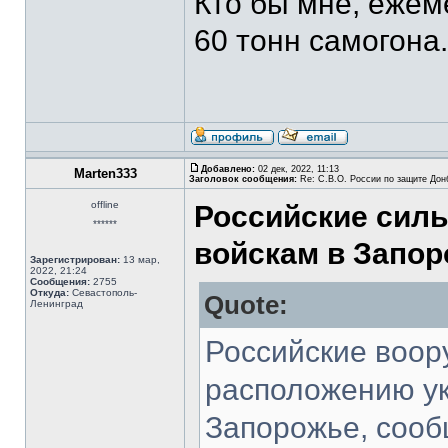
Кто бы мне, ежем
60 тонн самогона
Добавлено:
02 дек, 2022, 11:13
Marten333
Заголовок сообщения:
Re: С.В.О. России по защите Дон
offline
Российские силы
******
войскам в Запо
Зарегистрирован:
13 мар,
2022, 21:24
Сообщения:
2755
Откуда:
Севастополь-
Quote:
Ленинград
Российские воор
расположению ук
Запорожье, соо