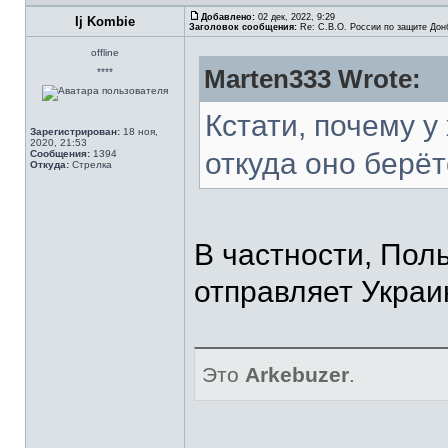
Добавлено:
02 дек, 2022, 9:29
Ij Kombie
Заголовок сообщения:
Re: С.В.О. России по защите Дон
offline
Marten333 Wrote:
****
Кстати, почему у
Зарегистрирован:
18 ноя,
2020, 21:53
откуда оно берё
Сообщения:
1394
Откуда:
Стрелка
В частности, По
отправляет Украи
Это
Arkebuzer
.