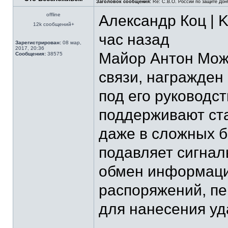
Заголовок сообщения:
Re: С.В.О. России по защите Дон
offline
Александр Коц | 
12k сообщений+
час назад
Зарегистрирован:
08 мар,
2017, 20:36
Майор Антон Мож
Сообщения:
38575
связи, награжде
под его руководс
поддерживают ста
даже в сложных б
подавляет сигнал
обмен информаци
распоряжений, пе
для нанесения уда