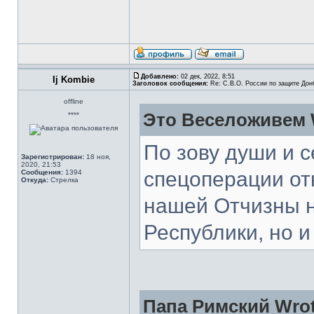
Добавлено:
02 дек, 2022, 8:51
Ij Kombie
Заголовок сообщения:
Re: С.В.О. России по защите Дон
offline
Это Веселоживем 
****
По зову души и с
Зарегистрирован:
18 ноя,
2020, 21:53
спецоперации от
Сообщения:
1394
Откуда:
Стрелка
нашей Отчизны н
Республики, но и
Папа Римский Wrot