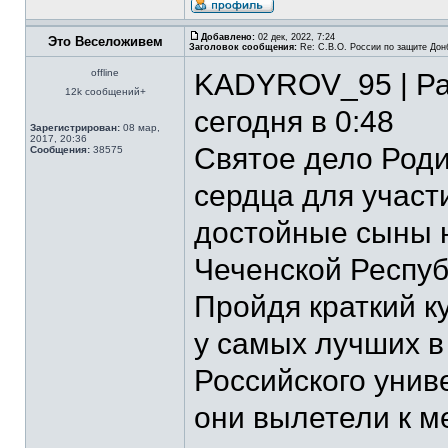
Добавлено:
02 дек, 2022, 7:24
Это Веселоживем
Заголовок сообщения:
Re: С.В.О. России по защите Дон
offline
KADYROV_95 | Р
12k сообщений+
сегодня в 0:48
Зарегистрирован:
08 мар,
2017, 20:36
Святое дело Роди
Сообщения:
38575
сердца для участ
достойные сыны 
Чеченской Республ
Пройдя краткий к
у самых лучших в
Российского унив
они вылетели к м