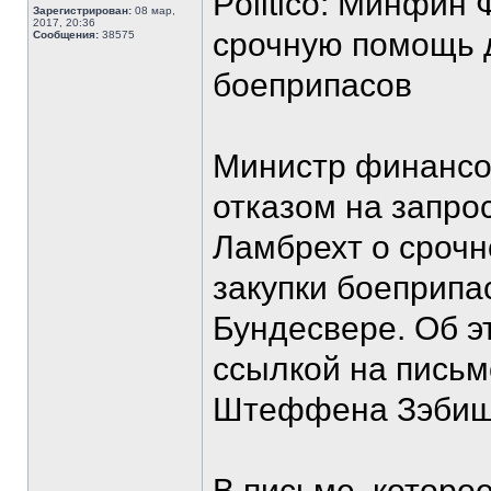
Politico: Минфин
Зарегистрирован:
08 мар,
2017, 20:36
срочную помощь 
Сообщения:
38575
боеприпасов
Министр финансо
отказом на запро
Ламбрехт о сроч
закупки боеприпа
Бундесвере. Об эт
ссылкой на пись
Штеффена Зэбиш
В письме, которое