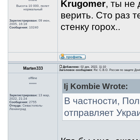
Krugomer
, ты не
Высота 10 000, полет
нормальный
верить. Сто раз т
Зарегистрирован:
09 июн,
стенку горох..
2005, 16:18
Сообщения:
10240
Добавлено:
02 дек, 2022, 11:10
Marten333
Заголовок сообщения:
Re: С.В.О. России по защите Дон
offline
Ij Kombie Wrote:
******
Зарегистрирован:
13 мар,
В частности, По
2022, 21:24
Сообщения:
2755
Откуда:
Севастополь-
Ленинград
отправляет Украи