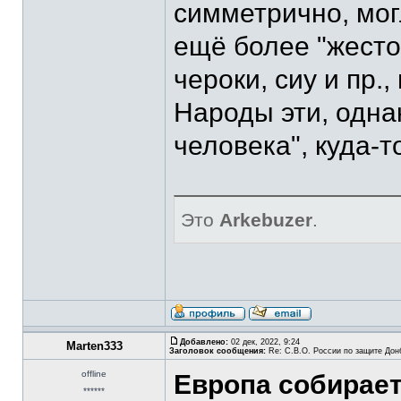
симметрично, мог
ещё более "жесток
чероки, сиу и пр.,
Народы эти, одна
человека", куда-т
Это
Arkebuzer
.
Добавлено:
02 дек, 2022, 9:24
Marten333
Заголовок сообщения:
Re: С.В.О. России по защите Дон
offline
Европа собирает
******