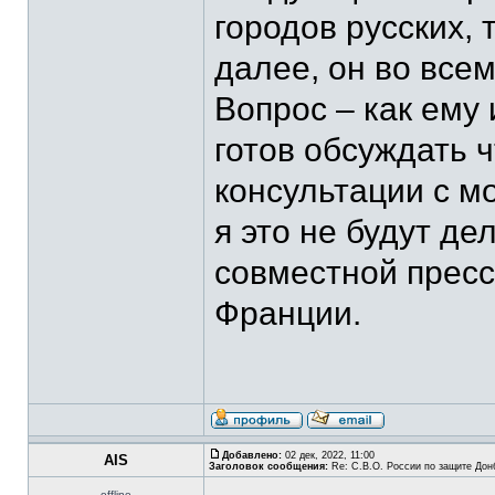
городов русских, 
далее, он во все
Вопрос – как ему 
готов обсуждать ч
консультации с 
я это не будут де
совместной прес
Франции.
Добавлено:
02 дек, 2022, 11:00
AIS
Заголовок сообщения:
Re: С.В.О. России по защите Дон
offline