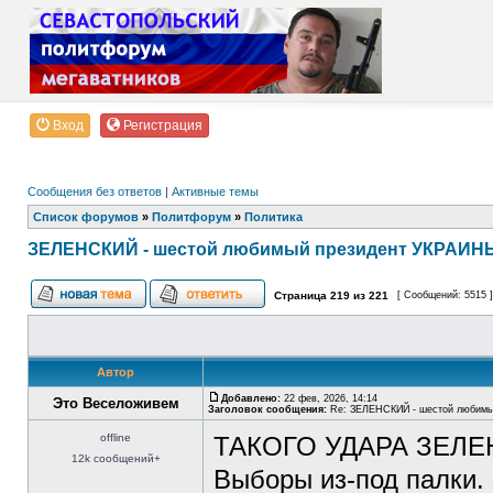
Вход
Регистрация
Сообщения без ответов
|
Активные темы
Список форумов
»
Политфорум
»
Политика
ЗЕЛЕНСКИЙ - шестой любимый президент УКРАИНЫ
Страница
219
из
221
[ Сообщений: 5515 
Автор
Добавлено:
22 фев, 2026, 14:14
Это Веселоживем
Заголовок сообщения:
Re: ЗЕЛЕНСКИЙ - шестой любимы
offline
ТАКОГО УДАРА ЗЕЛЕ
12k сообщений+
Выборы из-под палк