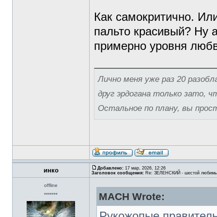
Как самокритично. Или
пальто красивый? Ну а
примерно уровня любв
Лично меня уже раз 20 разобла
друг эрдогана только зато, ч
Остальное по плану, вы просто
Добавлено:
17 мар, 2026, 12:26
инко
Заголовок сообщения:
Re: ЗЕЛЕНСКИЙ - шестой любимы
offline
MACH Wrote:
*******
Рукожопые правитель