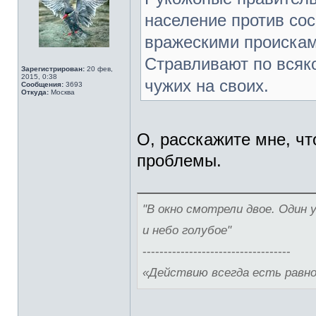
население против со
вражескими проискам
Стравливают по всяк
Зарегистрирован:
20 фев,
2015, 0:38
чужих на своих.
Сообщения:
3693
Откуда:
Москва
О, расскажите мне, чт
проблемы.
"В окно смотрели двое. Один 
и небо голубое"
-----------------------------------
«Действию всегда есть равн