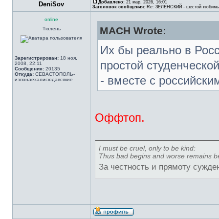
Добавлено:
21 мар, 2026, 16:01
DeniSov
Заголовок сообщения:
Re: ЗЕЛЕНСКИЙ - шестой любимы
online
MACH Wrote:
Тюлень
Их бы реально в Рос
Зарегистрирован:
18 ноя,
простой студенческо
2008, 22:11
Сообщения:
20135
Откуда:
СЕВАСТОПОЛЬ-
- вместе с российск
изпонаехалисюдавсякие
Оффтоп.
I must be cruel, only to be kind:
Thus bad begins and worse remains b
За честность и прямоту сужде