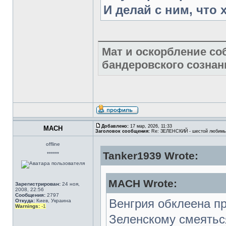
И делай с ним, что 
Мат и оскорбление со
бандеровского сознан
Добавлено:
17 мар, 2026, 11:33
MACH
Заголовок сообщения:
Re: ЗЕЛЕНСКИЙ - шестой любимы
offline
Tanker1939 Wrote:
******
MACH Wrote:
Зарегистрирован:
24 ноя,
2008, 22:56
Сообщения:
2797
Венгрия обклеена п
Откуда:
Киев, Украина
Warnings:
-1
Зеленскому смеятьс