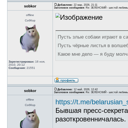
Добавлено:
22 мар, 2026, 21:11
sobkor
Заголовок сообщения:
Re: ЗЕЛЕНСКИЙ - шестой любимы
offline
СобКор
Пусть злые собаки играют в с
Пусть чёрные листья в волше
Какое мне дело — я буду молч
Зарегистрирован:
16 ноя,
2010, 20:12
Сообщения:
21551
Добавлено:
12 май, 2026, 12:42
sobkor
Заголовок сообщения:
Re: ЗЕЛЕНСКИЙ - шестой любимы
offline
https://t.me/belarusian_
СобКор
Бывшая пресс-секрета
разоткровенничалась.