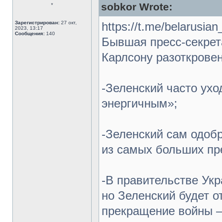
sobkor Wrote:
*
Зарегистрирован:
27 окт,
https://t.me/belarusian
2023, 13:17
Сообщения:
140
Бывшая пресс-секрет
Карлсону разоткрове
-Зеленский часто ухо
энергичным»;
-Зеленский сам одоб
из самых больших пре
-В правительстве Укр
но Зеленский будет о
прекращение войны –