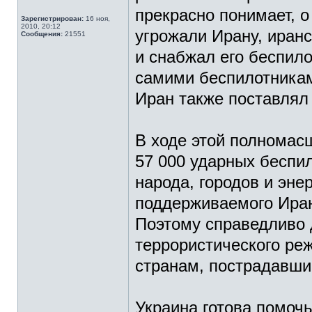
прекрасно понимает, о
Зарегистрирован:
16 ноя,
2010, 20:12
угрожали Ирану, иран
Сообщения:
21551
и снабжал его беспил
самими беспилотникам
Иран также поставлял 
В ходе этой полномас
57 000 ударных беспи
народа, городов и эне
поддерживаемого Иран
Поэтому справедливо 
террористического ре
странам, пострадавши
Украина готова помоч