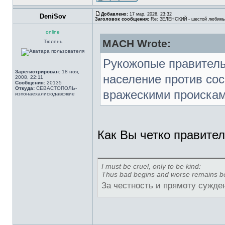
Добавлено:
17 мар, 2026, 23:32
DeniSov
Заголовок сообщения:
Re: ЗЕЛЕНСКИЙ - шестой любимы
online
MACH Wrote:
Тюлень
Рукожопые правитель
Зарегистрирован:
18 ноя,
население против со
2008, 22:11
Сообщения:
20135
Откуда:
СЕВАСТОПОЛЬ-
вражескими проискам
изпонаехалисюдавсякие
Как Вы четко правите
I must be cruel, only to be kind:
Thus bad begins and worse remains b
За честность и прямоту сужде