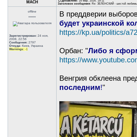
Добавлено:
16 мар, 2026, 19:11
MACH
Заголовок сообщения:
Re: ЗЕЛЕНСКИЙ - шестой любимы
offline
В преддверии выборов
******
будет украинской ко
https://kp.ua/politics/a7
Зарегистрирован:
24 ноя,
2008, 22:56
Сообщения:
2797
Откуда:
Киев, Украина
Орбан: "
Либо я сфор
Warnings:
-1
https://www.youtube.c
Венгрия обклеена пре
последним
!
"