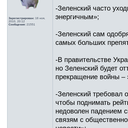
-Зеленский часто уход
энергичным»;
Зарегистрирован:
16 ноя,
2010, 20:12
Сообщения:
21551
-Зеленский сам одобря
самых больших препят
-В правительстве Укра
но Зеленский будет от
прекращение войны – 
-Зеленский требовал о
чтобы поднимать рейти
недоволен падением св
связям с общественно