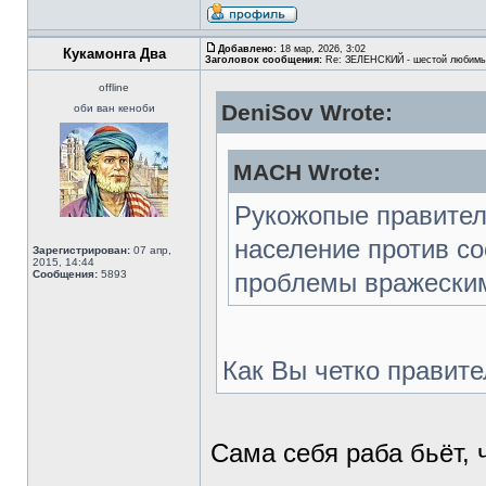
Добавлено:
18 мар, 2026, 3:02
Кукамонга Два
Заголовок сообщения:
Re: ЗЕЛЕНСКИЙ - шестой любимы
offline
DeniSov Wrote:
оби ван кеноби
MACH Wrote:
Рукожопые правител
население против со
Зарегистрирован:
07 апр,
2015, 14:44
Сообщения:
5893
проблемы вражески
Как Вы четко правит
Сама себя раба бьёт, 