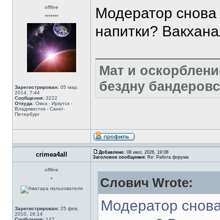
offline
Модератор снова 
*******
напитки? Вакхана
Мат и оскорблени
бездну бандеровс
Зарегистрирован:
05 мар,
2014, 7:44
Сообщения:
3222
Откуда:
Омск - Иркутск -
Владивосток - Санкт-
Петербург
Добавлено:
08 июл, 2026, 19:08
crimea4all
Заголовок сообщения:
Re: Работа форума
offline
Слович Wrote:
*
Модератор снова
Зарегистрирован:
25 фев,
2010, 16:14
Сообщения:
147