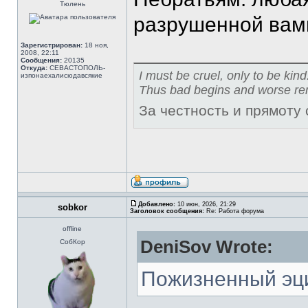
Тюлень
разрушенной вам
Зарегистрирован:
18 ноя,
2008, 22:11
Сообщения:
20135
Откуда:
СЕВАСТОПОЛЬ-
I must be cruel, only to be kind
изпонаехалисюдавсякие
Thus bad begins and worse re
За честность и прямоту
Добавлено:
10 июн, 2026, 21:29
sobkor
Заголовок сообщения:
Re: Работа форума
offline
DeniSov Wrote:
СобКор
Пожизненный эц