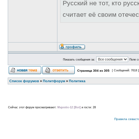
Русский не тот, кто рус
считает её своим отечес
Показать сообщения за:
Поле с
Страница
304
из
305
[ Сообщений: 7618 
Список форумов
»
Политфорум
»
Политика
Сейчас этот форум просматривают:
Majestic-12 [Bot]
и гости: 28
Правила севаст