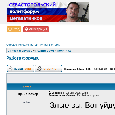
Вход
Регистрация
Сообщения без ответов
|
Активные темы
Список форумов
»
Политфорум
»
Политика
Работа форума
Страница
304
из
305
[ Сообщений: 7618 
Автор
Добавлено:
18 май, 2026, 21:56
Еще не вечер
Заголовок сообщения:
Re: Работа форума
offline
Злые вы. Вот уйду