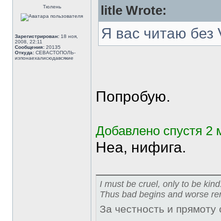
litle Wrote:
Тюлень
Я вас читаю без 
Зарегистрирован:
18 ноя,
2008, 22:11
Сообщения:
20135
Откуда:
СЕВАСТОПОЛЬ-
изпонаехалисюдавсякие
Попробую.
Добавлено спустя 2 
Неа, нифига.
I must be cruel, only to be kind
Thus bad begins and worse re
За честность и прямоту