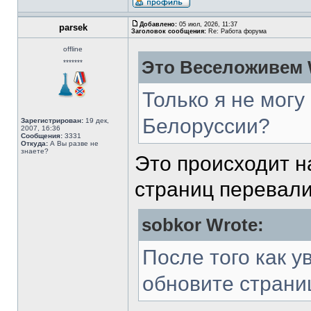
Добавлено:
05 июл, 2026, 11:37
parsek
Заголовок сообщения:
Re: Работа форума
offline
Это Веселоживем 
*******
Только я не могу
Белоруссии?
Зарегистрирован:
19 дек,
2007, 16:36
Сообщения:
3331
Откуда:
А Вы разве не
знаете?
Это происходит на
страниц перевалив
sobkor Wrote:
После того как у
обновите страни