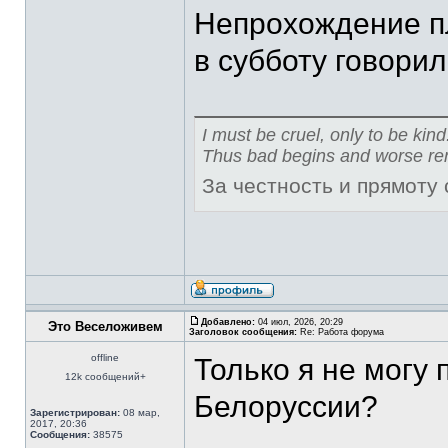
Непрохождение пл
в субботу говорил
I must be cruel, only to be kind
Thus bad begins and worse re
За честность и прямоту
Добавлено:
04 июл, 2026, 20:29
Это Веселоживем
Заголовок сообщения:
Re: Работа форума
offline
Только я не могу
12k сообщений+
Белоруссии?
Зарегистрирован:
08 мар,
2017, 20:36
Сообщения:
38575