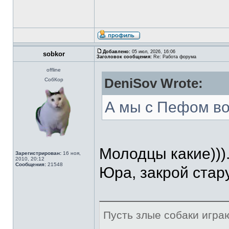
Добавлено:
05 июл, 2026, 16:06
sobkor
Заголовок сообщения:
Re: Работа форума
offline
DeniSov Wrote:
СобКор
А мы с Пефом во
Молодцы какие)))
Зарегистрирован:
16 ноя,
2010, 20:12
Сообщения:
21548
Юра, закрой стар
Пусть злые собаки игра