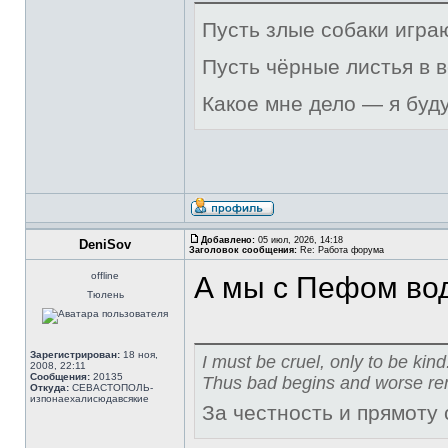
Пусть злые собаки игра
Пусть чёрные листья в 
Какое мне дело — я буд
Добавлено:
05 июл, 2026, 14:18
DeniSov
Заголовок сообщения:
Re: Работа форума
offline
А мы с Пефом вод
Тюлень
Зарегистрирован:
18 ноя,
I must be cruel, only to be kind
2008, 22:11
Сообщения:
20135
Thus bad begins and worse re
Откуда:
СЕВАСТОПОЛЬ-
изпонаехалисюдавсякие
За честность и прямоту