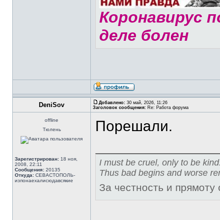
Коронавирус по
деле болен
Добавлено:
30 май, 2026, 11:26
DeniSov
Заголовок сообщения:
Re: Работа форума
offline
Порешали.
Тюлень
Зарегистрирован:
18 ноя,
I must be cruel, only to be kind
2008, 22:11
Сообщения:
20135
Thus bad begins and worse re
Откуда:
СЕВАСТОПОЛЬ-
изпонаехалисюдавсякие
За честность и прямоту