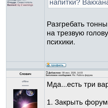
напитки? Вакхана
Откуда:
Севастополь
Banned:
by 2 warnings
Разгребать тонн
на трезвую голов
психики.
Добавлено:
09 июл, 2026, 14:03
Слович
Заголовок сообщения:
Re: Работа форума
offline
Мда...есть три ва
*******
1. Закрыть форум