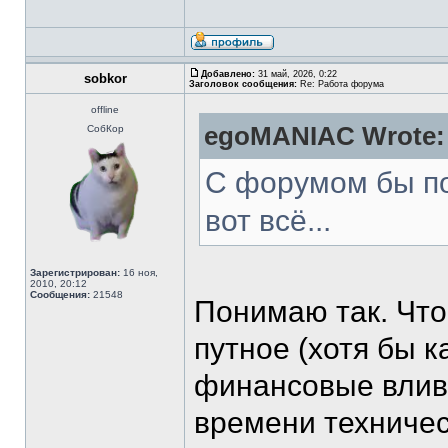
Добавлено:
31 май, 2026, 0:22
sobkor
Заголовок сообщения:
Re: Работа форума
offline
egoMANIAC Wrote:
СобКор
С форумом бы по
вот всё...
Зарегистрирован:
16 ноя,
2010, 20:12
Сообщения:
21548
Понимаю так. Что
путное (хотя бы 
финансовые влив
времени техниче