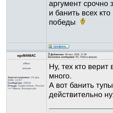
аргумент срочно 
и банить всех кт
победы
Добавлено:
09 июл, 2026, 17:38
egoMANIAC
Заголовок сообщения:
Re: Работа форума
offline
Ну, тех кто верит
маньяк
много.
Зарегистрирован:
10 дек,
2008, 12:07
А вот банить туп
Сообщения:
23015
Откуда:
Севастополь, Россия
>>> Минск, Белоруссия
действительно ну