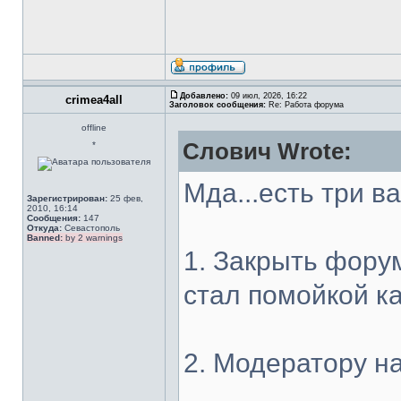
Добавлено:
09 июл, 2026, 16:22
crimea4all
Заголовок сообщения:
Re: Работа форума
offline
Слович Wrote:
*
Мда...есть три в
Зарегистрирован:
25 фев,
2010, 16:14
Сообщения:
147
Откуда:
Севастополь
Banned:
by 2 warnings
1. Закрыть форум
стал помойкой к
2. Модератору на