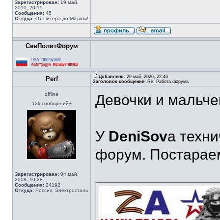
Зарегистрирован:
19 май,
2010, 20:15
Сообщения:
45
Откуда:
От Питера до Москвы!
СевПолитФорум
Добавлено:
29 май, 2026, 22:46
Perf
Заголовок сообщения:
Re: Работа форума
offline
Девочки и мальчег
12k сообщений+
У
DeniSov
a техн
форум. Постараем
Зарегистрирован:
04 май,
2008, 10:28
Сообщения:
24192
Откуда:
Россия, Электросталь