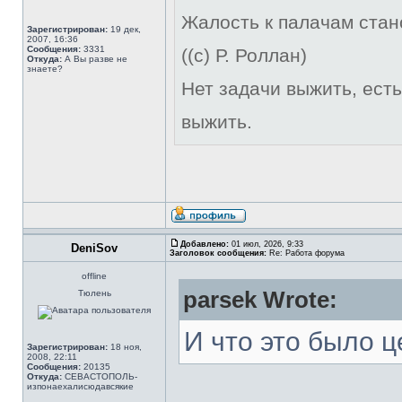
Жалость к палачам стан
Зарегистрирован:
19 дек,
2007, 16:36
Сообщения:
3331
((с) Р. Роллан)
Откуда:
А Вы разве не
знаете?
Нет задачи выжить, есть
выжить.
Добавлено:
01 июл, 2026, 9:33
DeniSov
Заголовок сообщения:
Re: Работа форума
offline
parsek Wrote:
Тюлень
И что это было ц
Зарегистрирован:
18 ноя,
2008, 22:11
Сообщения:
20135
Откуда:
СЕВАСТОПОЛЬ-
изпонаехалисюдавсякие