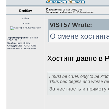
Добавлено:
06 мар, 2026, 1:02
DeniSov
Заголовок сообщения:
Re: Работа форума
offline
VIST57 Wrote:
Тюлень
О смене хостинг
Зарегистрирован:
18 ноя,
2008, 22:11
Сообщения:
20135
Откуда:
СЕВАСТОПОЛЬ-
изпонаехалисюдавсякие
Хостинг давно в 
I must be cruel, only to be kind
Thus bad begins and worse re
За честность и прямоту