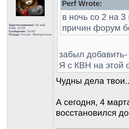
Perf Wrote:
в ночь со 2 на 3
причин форум б
Зарегистрирован:
04 май,
2008, 10:28
Сообщения:
24192
Откуда:
Россия, Электросталь
забыл добавить
Я с КВН на этой 
Чудны дела твои..
А сегодня, 4 март
восстановился д