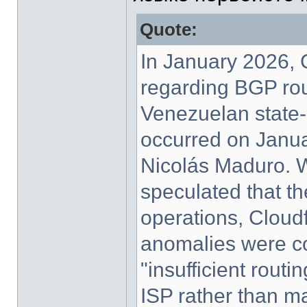
Quote:
In January 2026, 
regarding BGP rou
Venezuelan state
occurred on Januar
Nicolás Maduro. W
speculated that th
operations, Cloudf
anomalies were con
"insufficient routi
ISP rather than ma