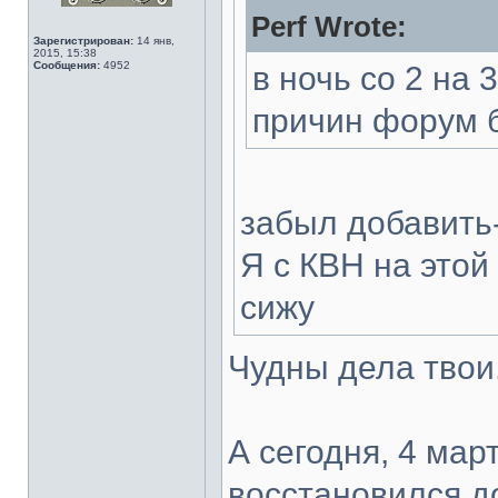
Perf Wrote:
Зарегистрирован:
14 янв,
2015, 15:38
Сообщения:
4952
в ночь со 2 на 
причин форум б
забыл добавить
Я с КВН на этой
сижу
Чудны дела твои.
А сегодня, 4 мар
восстановился д