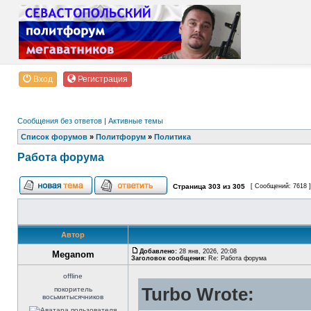
Вход
Регистрация
Сообщения без ответов
|
Активные темы
Список форумов
»
Политфорум
»
Политика
Работа форума
Страница
303
из
305
[ Сообщений: 7618 
Автор
Добавлено:
28 янв, 2026, 20:08
Meganom
Заголовок сообщения:
Re: Работа форума
offline
Turbo Wrote:
покоритель
восьмитысячников