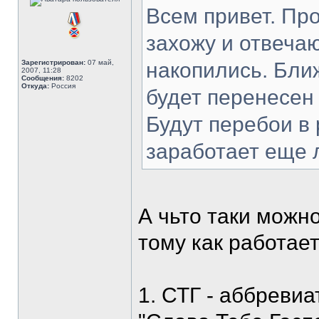
Всем привет. Пр
захожу и отвеча
Зарегистрирован:
07 май,
накопились. Бли
2007, 11:28
Сообщения:
8202
Откуда:
Россия
будет перенесен
Будут перебои в 
заработает еще 
А чьто таки можно
тому как работае
1. СТГ - аббреви