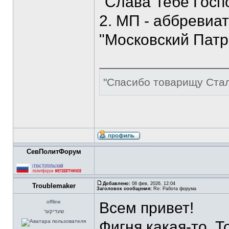
"Слава Тебе Госп
2. МП - аббревиа
"Московский Патри
"Спасибо товарищу Стал
СевПолитФорум
Добавлено:
08 фев, 2026, 12:04
Troublemaker
Заголовок сообщения:
Re: Работа форума
offline
Всем привет!
שעדיקער
Фигня какая-то. То