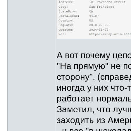
А вот почему цепо
"На прямую" не п
сторону". (справ
иногда у них что-
работает нормал
Заметил, что лучш
заходить из Амер
- и все "в шоколад