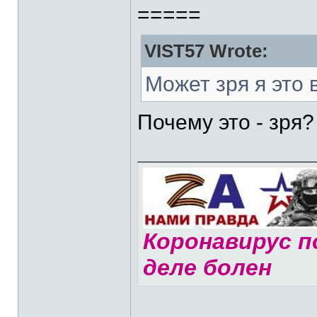
=====
VIST57 Wrote:
Может зря я это 
Почему это - зря?
Коронавирус по
деле болен