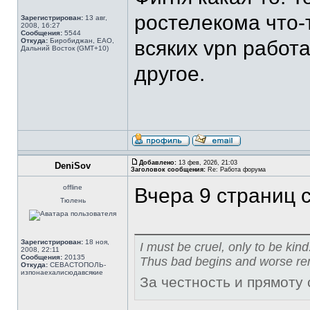
ростелекома что-
Зарегистрирован:
13 авг,
2008, 16:27
Сообщения:
5544
Откуда:
Биробиджан, ЕАО,
всяких vpn работа
Дальний Восток (GMT+10)
другое.
Добавлено:
13 фев, 2026, 21:03
DeniSov
Заголовок сообщения:
Re: Работа форума
offline
Вчера 9 страниц 
Тюлень
Зарегистрирован:
18 ноя,
I must be cruel, only to be kind
2008, 22:11
Сообщения:
20135
Thus bad begins and worse re
Откуда:
СЕВАСТОПОЛЬ-
изпонаехалисюдавсякие
За честность и прямоту