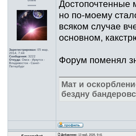
offline
Достопочтенные 
*******
но по-моему стал
всяком случае вче
основном, какстр
Зарегистрирован:
05 мар,
2014, 7:44
Сообщения:
3222
Форум поменял з
Откуда:
Омск - Иркутск -
Владивосток - Санкт-
Петербург
Мат и оскорблени
бездну бандеровс
Добавлено:
13 май, 2026, 9:41