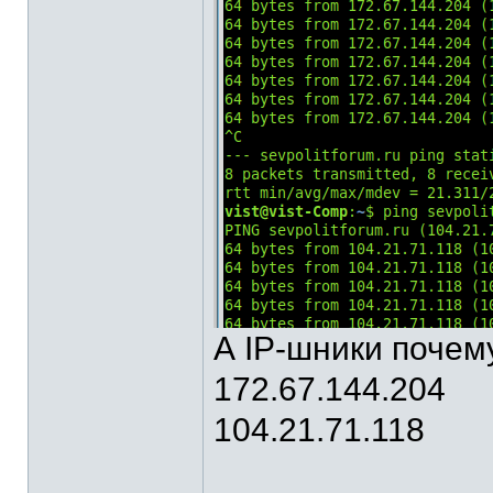
А IP-шники почем
172.67.144.204
104.21.71.118