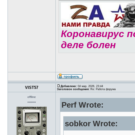
Коронавирус по
деле болен
Добавлено:
04 мар, 2026, 23:44
VIST57
Заголовок сообщения:
Re: Работа форума
offline
Perf Wrote:
*******
sobkor Wrote: