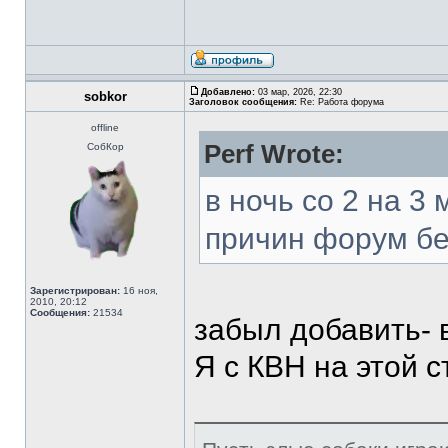
Добавлено:
03 мар, 2026, 22:30
sobkor
Заголовок сообщения:
Re: Работа форума
offline
Perf Wrote:
СобКор
в ночь со 2 на 3
причин форум бе
Зарегистрирован:
16 ноя,
2010, 20:12
Сообщения:
21534
забыл добавить-
Я с КВН на этой с