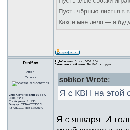
Пусть злые собаки игра
Пусть чёрные листья в 
Какое мне дело — я буд
Добавлено:
04 мар, 2026, 0:06
DeniSov
Заголовок сообщения:
Re: Работа форума
offline
sobkor Wrote:
Тюлень
Я с КВН на этой 
Зарегистрирован:
18 ноя,
2008, 22:11
Сообщения:
20135
Откуда:
СЕВАСТОПОЛЬ-
изпонаехалисюдавсякие
Я с января. И то