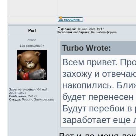
Добавлено:
03 мар, 2026, 15:17
Perf
Заголовок сообщения:
Re: Работа форума
offline
Turbo Wrote:
12k сообщений+
Всем привет. Пр
захожу и отвеча
накопились. Бли
Зарегистрирован:
04 май,
2008, 10:28
будет перенесен
Сообщения:
24192
Откуда:
Россия, Электросталь
Будут перебои в 
заработает еще 