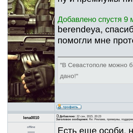
Добавлено спустя 9 м
berendeya, спаси
помогли мне прот
"В Севастополе можно б
дано!"
Добавлено:
22 сен, 2015, 20:23
lena0010
Заголовок сообщения:
Re: Реклама, премиумы, поддерж
offline
Есть еще особи, 
******