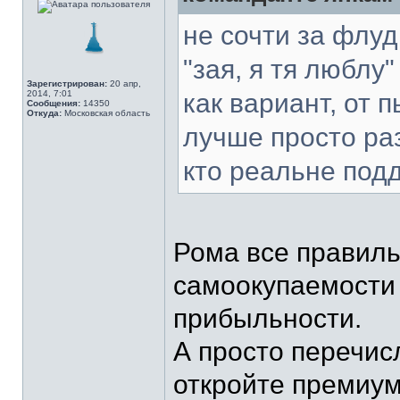
не сочти за флуд
"зая, я тя люблу
Зарегистрирован:
20 апр,
2014, 7:01
как вариант, от 
Сообщения:
14350
Откуда:
Московская область
лучше просто ра
кто реальне подд
Рома все правиль
самоокупаемости
прибыльности.
А просто перечис
откройте премиум