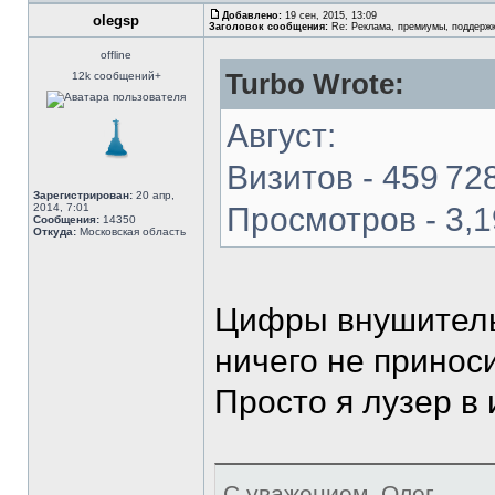
Добавлено:
19 сен, 2015, 13:09
olegsp
Заголовок сообщения:
Re: Реклама, премиумы, поддерж
offline
Turbo Wrote:
12k сообщений+
Август:
Визитов - 459 72
Зарегистрирован:
20 апр,
2014, 7:01
Просмотров - 3,
Сообщения:
14350
Откуда:
Московская область
Цифры внушитель
ничего не принос
Просто я лузер в 
С уважением, Олег.