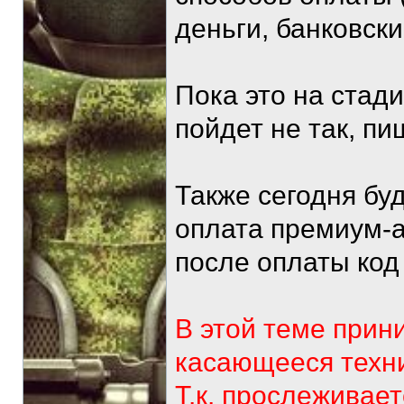
деньги, банковски
Пока это на стади
пойдет не так, пиш
Также сегодня бу
оплата премиум-а
после оплаты код
В этой теме прин
касающееся техни
Т.к. прослеживае