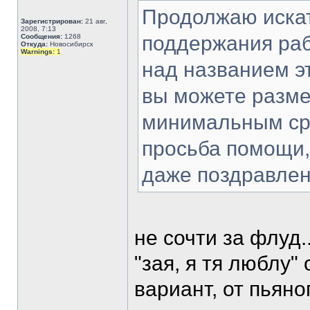
Продолжаю искат
Зарегистрирован:
21 авг,
2008, 7:13
поддержания раб
Сообщения:
1268
Откуда:
Новосибирск
Warnings:
1
над названием э
вы можете разме
минимальным сро
просьба помощи,
даже поздравлен
не сочти за флуд.
"зая, я тя люблу"
вариант, от пьяно