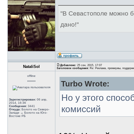
"В Севастополе можно б
дано!"
Добавлено:
25 сен, 2015, 17:07
NataliSol
Заголовок сообщения:
Re: Реклама, премиумы, поддерж
offline
Turbo Wrote:
*******
Но у этого спосо
Зарегистрирован:
06 апр,
2014, 16:36
комиссий
Сообщения:
3441
Откуда:
Болото на Северо-
Западе → Болото на Юго-
Востоке РБ