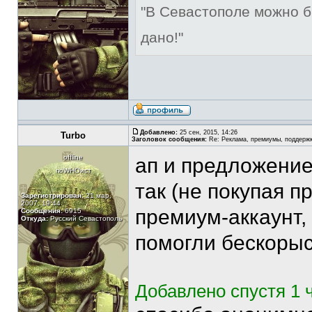
"В Севастополе можно б
дано!"
Добавлено:
25 сен, 2015, 14:26
Turbo
Заголовок сообщения:
Re: Реклама, премиумы, поддерж
offline
ап и предложение 
поWHOист
так (не покупая п
Зарегистрирован:
21 мар,
2007, 19:44
премиум-аккаунт,
Сообщения:
6915
Откуда:
Русский Севастополь
помогли бескорыс
Добавлено спустя 1 