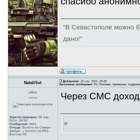
спасибо анонимно
"В Севастополе можно б
дано!"
Добавлено:
25 сен, 2015, 16:28
NataliSol
Заголовок сообщения:
Re: Реклама, премиумы, поддерж
offline
Через СМС доход
*******
Зарегистрирован:
06 апр,
2014, 16:36
Сообщения:
3441
Откуда:
Болото на Северо-
Западе → Болото на Юго-
Востоке РБ