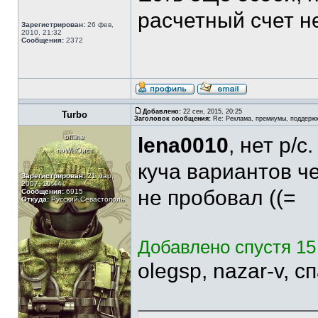
расчетный счет н
Зарегистрирован:
26 фев,
2010, 21:32
Сообщения:
2372
Добавлено:
22 сен, 2015, 20:25
Turbo
Заголовок сообщения:
Re: Реклама, премиумы, поддерж
offline
lena0010
, нет р/c
поWHOист
куча вариантов че
Зарегистрирован:
21 мар,
2007, 19:44
не пробовал ((=
Сообщения:
6915
Откуда:
Русский Севастополь
Добавлено спустя 15 
olegsp, nazar-v, 