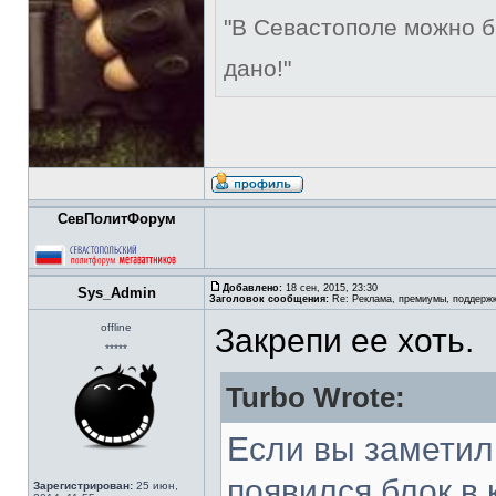
"В Севастополе можно б
дано!"
СевПолитФорум
Добавлено:
18 сен, 2015, 23:30
Sys_Admin
Заголовок сообщения:
Re: Реклама, премиумы, поддерж
offline
Закрепи ее хоть.
*****
Turbo Wrote:
Если вы заметил
появился блок в
Зарегистрирован:
25 июн,