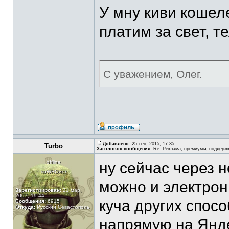
У мну киви кошеле
платим за свет, т
С уважением, Олег.
Добавлено:
25 сен, 2015, 17:35
Turbo
Заголовок сообщения:
Re: Реклама, премиумы, поддерж
offline
ну сейчас через 
поWHOист
можно и электрон
Зарегистрирован:
21 мар,
2007, 19:44
куча других спос
Сообщения:
6915
Откуда:
Русский Севастополь
напрямую на Янде