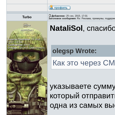
Добавлено:
25 сен, 2015, 17:01
Turbo
Заголовок сообщения:
Re: Реклама, премиумы, поддерж
offline
NataliSol
, спасиб
поWHOист
Зарегистрирован:
21 мар,
2007, 19:44
Сообщения:
6915
Откуда:
Русский Севастополь
olegsp Wrote:
Как это через С
указываете сумму
который отправить
одна из самых вы