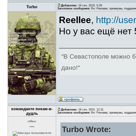
Добавлено:
19 сен, 2015, 0:26
Turbo
Заголовок сообщения:
Re: Реклама, премиумы, поддерж
offline
Reellee
,
http://use
поWHOист
Но у вас ещё нет
Зарегистрирован:
21 мар,
2007, 19:44
Сообщения:
6915
Откуда:
Русский Севастополь
"В Севастополе можно б
дано!"
команданте янкам-в-
Добавлено:
19 сен, 2015, 12:31
дудль
Заголовок сообщения:
Re: Реклама, премиумы, поддерж
offline
Turbo Wrote:
****