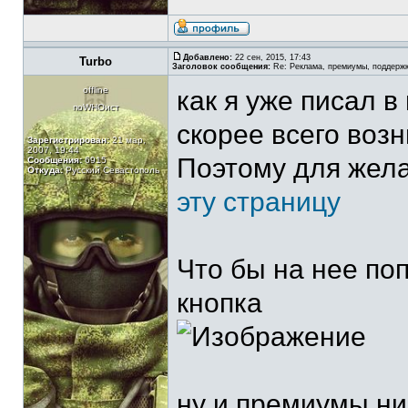
Добавлено:
22 сен, 2015, 17:43
Turbo
Заголовок сообщения:
Re: Реклама, премиумы, поддерж
offline
как я уже писал 
поWHOист
скорее всего воз
Зарегистрирован:
21 мар,
2007, 19:44
Поэтому для жел
Сообщения:
6915
Откуда:
Русский Севастополь
эту страницу
Что бы на нее поп
кнопка
ну и премиумы ни