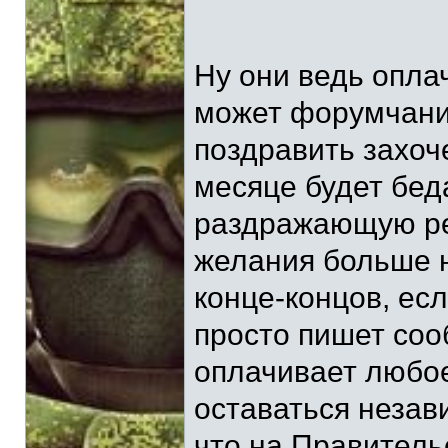
Ну они ведь опла
может форумчанина
поздравить захоче
месяце будет бед
раздражающую ре
желания больше н
конце-концов, есл
просто пишет соо
оплачивает любое
оставаться незав
что на Правитель