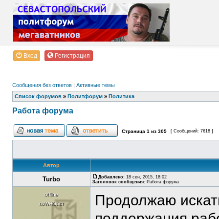
Вход
Регистрация
Сообщения без ответов
|
Активные темы
Список форумов
»
Политфорум
»
Политика
Работа форума
Страница
1
из
305
[ Сообщений: 7618 ]
Автор
Добавлено:
18 сен, 2015, 18:02
Turbo
Заголовок сообщения:
Работа форума
offline
Продолжаю искать
поWHOист
поддержания раб