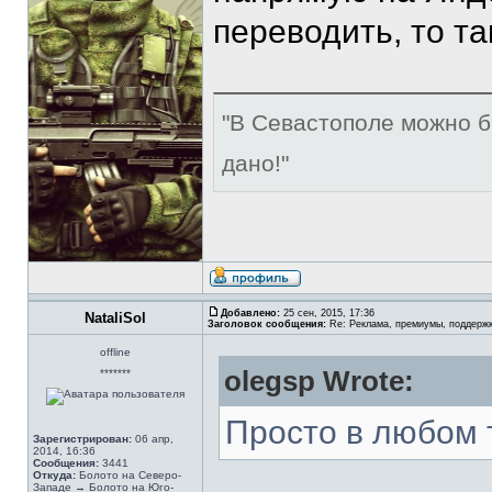
переводить, то та
"В Севастополе можно б
дано!"
Добавлено:
25 сен, 2015, 17:36
NataliSol
Заголовок сообщения:
Re: Реклама, премиумы, поддерж
offline
olegsp Wrote:
*******
Просто в любом
Зарегистрирован:
06 апр,
2014, 16:36
Сообщения:
3441
Откуда:
Болото на Северо-
Западе → Болото на Юго-