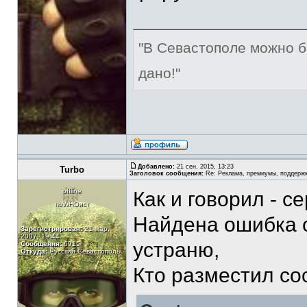
"В Севастополе можно б
дано!"
Добавлено:
21 сен, 2015, 13:23
Turbo
Заголовок сообщения:
Re: Реклама, премиумы, поддерж
offline
Как и говорил - с
поWHOист
Найдена ошибка с
Зарегистрирован:
21 мар,
2007, 19:44
устраню,
Сообщения:
6915
Откуда:
Русский Севастополь
Кто разместил с