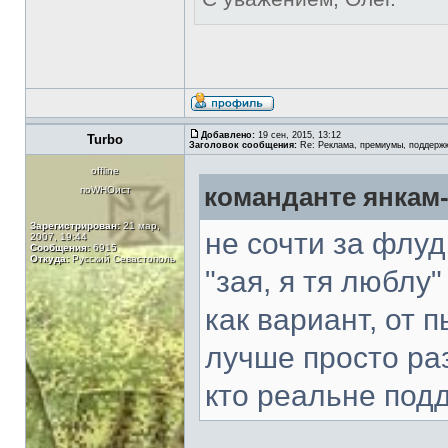
Добавлено:
19 сен, 2015, 13:12
Turbo
Заголовок сообщения:
Re: Реклама, премиумы, поддерж
offline
команданте янкам-
поWHOист
Зарегистрирован:
21 мар,
не сочти за флуд
2007, 19:44
Сообщения:
6915
Откуда:
Русский Севастополь
"зая, я тя люблу
как вариант, от 
лучше просто ра
кто реальне подд