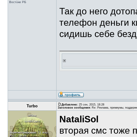
Востоке РБ
Так до него дотоп
телефон деньги к
сидишь себе безде
Добавлено:
25 сен, 2015, 18:28
Turbo
Заголовок сообщения:
Re: Реклама, премиумы, поддерж
offline
NataliSol
поWHOист
вторая смс тоже 
Зарегистрирован:
21 мар,
2007, 19:44