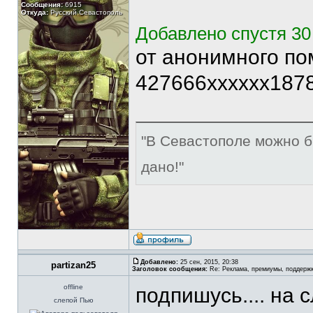
Сообщения:
6915
Откуда:
Русский Севастополь
Добавлено спустя 30
от анонимного по
427666xxxxxx1878
"В Севастополе можно б
дано!"
Добавлено:
25 сен, 2015, 20:38
partizan25
Заголовок сообщения:
Re: Реклама, премиумы, поддерж
offline
подпишусь.... на
слепой Пью