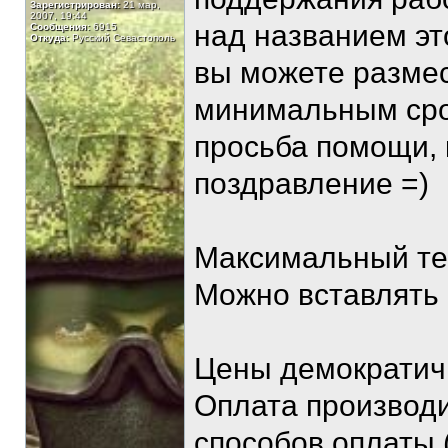
Зарегистрирован:
21 мар,
2007, 19:44
над названием эт
Сообщения:
6915
Откуда:
Русский Севастополь
вы можете разме
минимальным срок
просьба помощи,
поздравление =)
Максимальный тек
Можно вставлять 
Цены демократичн
Оплата производи
способов оплаты 