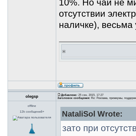
10%. Но чай не м
отсутствии элект
наличке), весьма
Добавлено:
25 сен, 2015, 17:27
olegsp
Заголовок сообщения:
Re: Реклама, премиумы, поддерж
offline
NataliSol Wrote:
12k сообщений+
зато при отсутст