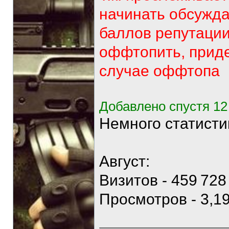
начинать обсужда
баллов репутаци
оффтопить, приде
случае оффтопа
Добавлено спустя 12
Немного статист
Август:
Визитов - 459 728
Просмотров - 3,1