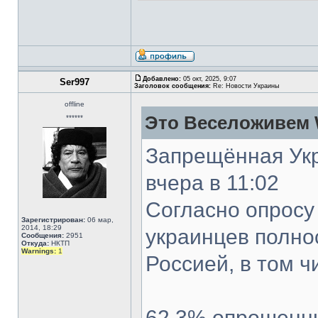
Добавлено:
05 окт, 2025, 9:07
Ser997
Заголовок сообщения:
Re: Новости Украины
offline
Это Веселоживем 
******
Запрещённая Ук
вчера в 11:02
Согласно опросу
Зарегистрирован:
06 мар,
2014, 18:29
украинцев полно
Сообщения:
2951
Откуда:
НКТП
Warnings:
1
Россией, в том ч
62,3% опрошенн