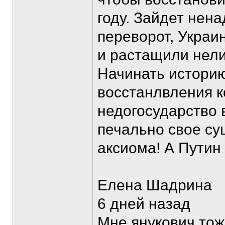
году. Зайдет нен
переворот, Украи
и растащили нели
Начинать истори
восстанлвления к
недогосударство 
печально свое су
аксиома! А Путин
Елена Шадрина
6 дней назад
Мне янукович тож