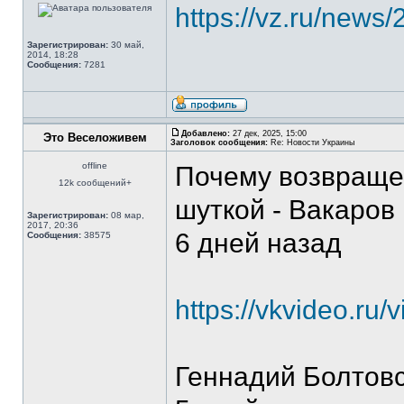
https://vz.ru/news
Зарегистрирован:
30 май,
2014, 18:28
Сообщения:
7281
Добавлено:
27 дек, 2025, 15:00
Это Веселоживем
Заголовок сообщения:
Re: Новости Украины
offline
Почему возвраще
12k сообщений+
шуткой - Вакаров [
Зарегистрирован:
08 мар,
2017, 20:36
6 дней назад
Сообщения:
38575
https://vkvideo.r
Геннадий Болтов