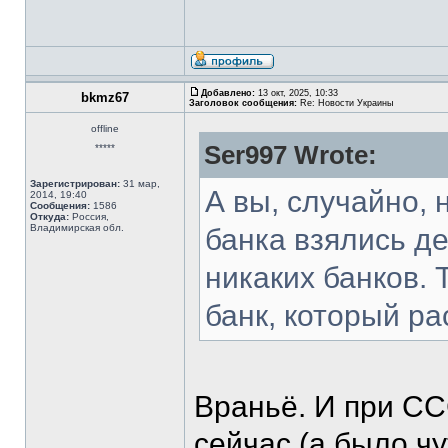
Добавлено:
13 окт, 2025, 10:33
bkmz67
Заголовок сообщения:
Re: Новости Украины
offline
Ser997 Wrote:
*****
Зарегистрирован:
31 мар,
А вы, случайно, 
2014, 19:40
Сообщения:
1586
Откуда:
Россия,
Владимирская обл.
банка взялись д
никаких банков. 
банк, который р
Враньё. И при СС
сейчас (а было чу