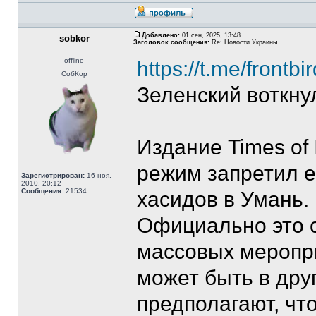
Добавлено:
01 сен, 2025, 13:48
sobkor
Заголовок сообщения:
Re: Новости Украины
offline
https://t.me/frontb
СобКор
Зеленский воткнул
Издание Times of 
режим запретил е
Зарегистрирован:
16 ноя,
2010, 20:12
Сообщения:
21534
хасидов в Умань.
Официально это с
массовых меропри
может быть в дру
предполагают, чт