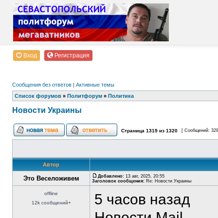
Вход
Регистрация
Сообщения без ответов
|
Активные темы
Список форумов
»
Политфорум
»
Политика
Новости Украины
Страница
1319
из
1320
[ Сообщений: 32
Автор
Добавлено:
13 авг, 2025, 20:55
Это Веселоживем
Заголовок сообщения:
Re: Новости Украины
offline
5 часов назад
12k сообщений+
Новости Mail