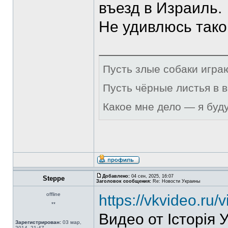
въезд в Израиль.
Не удивлюсь тако
Пусть злые собаки игра
Пусть чёрные листья в 
Какое мне дело — я буд
Добавлено:
04 сен, 2025, 16:07
Steppe
Заголовок сообщения:
Re: Новости Украины
offline
https://vkvideo.r
**
Видео от Історія 
Зарегистрирован:
03 мар,
2014, 21:47