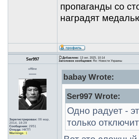
пропаганды со ст
наградят медалью
Добавлено:
13 окт, 2025, 10:14
Ser997
Заголовок сообщения:
Re: Новости Украины
offline
babay Wrote:
******
Ser997 Wrote:
Одно радует - э
только отключи
Зарегистрирован:
06 мар,
2014, 18:29
Сообщения:
2951
Откуда:
НКТП
Warnings:
1