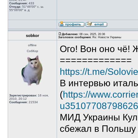
Сообщения:
433
Откуда:
51°46′00″ с. ш.
55°06′00″ в. д
Добавлено:
08 сен, 2025, 20:36
sobkor
Заголовок сообщения:
Re: Новости Украины
offline
Ого! Вон оно чё!
СобКор
=============
https://t.me/Solov
В интервью италья
(
https://www.corrie
Зарегистрирован:
16 ноя,
2010, 20:12
Сообщения:
21534
u35107708798626y
МИД Украины Кул
сбежал в Польшу 