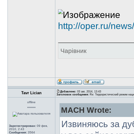
http://oper.ru/new
Чарівник
Добавлено:
03 авг, 2014, 13:43
Tavr Lician
Заголовок сообщения:
Re: Террористический режим наци
offline
MACH Wrote:
*******
Извиняюсь за дуб
Зарегистрирован:
09 фев,
2010, 2:43
Сообщения:
3564