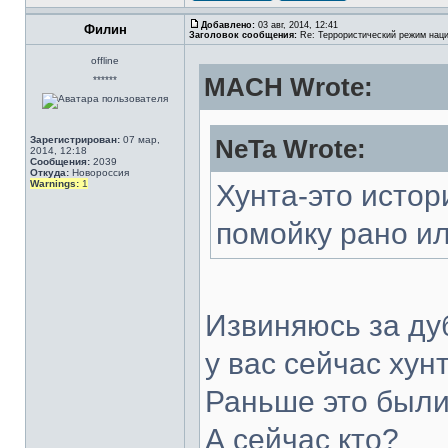
Добавлено:
03 авг, 2014, 12:41
Филин
Заголовок сообщения:
Re: Террористический режим наци
offline
MACH Wrote:
******
Зарегистрирован:
07 мар,
NeTa Wrote:
2014, 12:18
Сообщения:
2039
Откуда:
Новороссия
Warnings:
1
Хунта-это истор
помойку рано ил
Извиняюсь за дуб
у вас сейчас хун
Раньше это был
А сейчас кто?