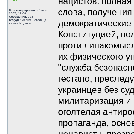
нацистов: полная
слова, получения
Зарегистрирован:
27 июн,
2007, 12:06
Сообщения:
523
Откуда:
Москва - столица
демократические 
нашей Родины
Конституцией, по
против инакомысл
их физического ун
"служба безопасн
гестапо, пресле
украинцев без су
милитаризация и 
оголтелая антиро
пропаганда, осно
ненависти, презр