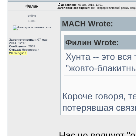
Добавлено:
03 авг, 2014, 13:01
Филин
Заголовок сообщения:
Re: Террористический режим наци
offline
MACH Wrote:
******
Зарегистрирован:
07 мар,
Филин Wrote:
2014, 12:18
Сообщения:
2039
Откуда:
Новороссия
Warnings:
1
Хунта -- это вся
"жовто-блакитн
Короче говоря, т
потерявшая связ
Нас не волнует "о