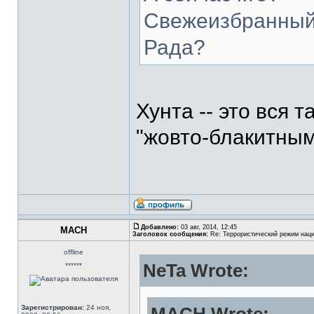
Свежеизбранный
Рада?
Хунта -- это вся 
"жовто-блакитным
Добавлено:
03 авг, 2014, 12:45
MACH
Заголовок сообщения:
Re: Террористический режим наци
offline
NeTa Wrote:
******
Зарегистрирован:
24 ноя,