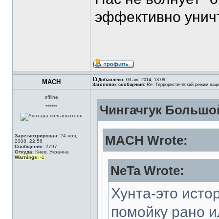
эффективно уничт
Добавлено:
03 авг, 2014, 13:09
MACH
Заголовок сообщения:
Re: Террористический режим наци
offline
Чингачгук Большо
******
Зарегистрирован:
24 ноя,
MACH Wrote:
2008, 22:56
Сообщения:
2797
Откуда:
Киев, Украина
Warnings:
-1
NeTa Wrote:
Хунта-это исто
помойку рано и