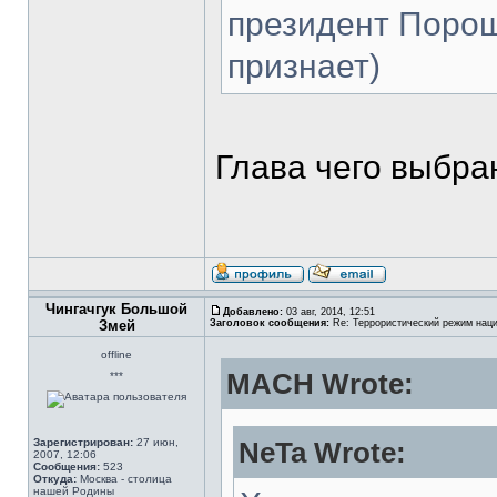
президент Порош
признает)
Глава чего выбра
Чингачгук Большой
Добавлено:
03 авг, 2014, 12:51
Змей
Заголовок сообщения:
Re: Террористический режим наци
offline
MACH Wrote:
***
Зарегистрирован:
27 июн,
NeTa Wrote:
2007, 12:06
Сообщения:
523
Откуда:
Москва - столица
нашей Родины