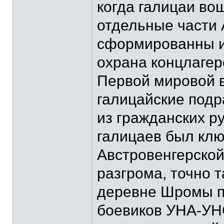
когда галицаи во
отдельные части 
сформированны из
охрана концлагер
Первой мировой в
галицайские под
из гражданских ру
галицаев был кл
Австровенгерской
разгрома, точно т
деревне Шромы п
боевиков УНА-УН