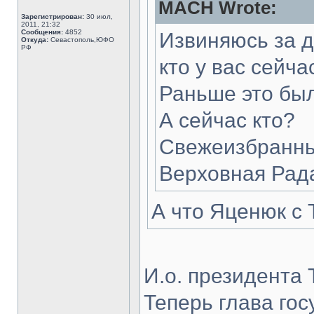
MACH Wrote:
Зарегистрирован:
30 июл,
2011, 21:32
Сообщения:
4852
Извиняюсь за д
Откуда:
Севастополь,ЮФО
РФ
кто у вас сейча
Раньше это бы
А сейчас кто?
Свежеизбранны
Верховная Рад
А что Яценюк с
И.о. президента
Теперь глава го