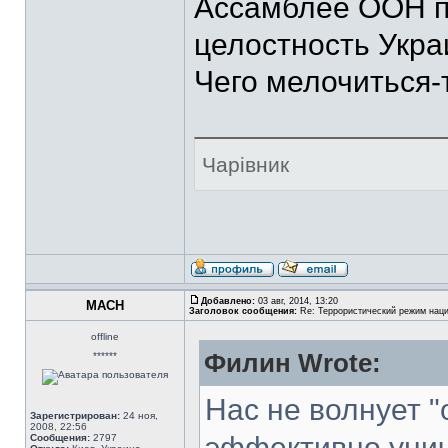
Ассамблее ООН п
целостность Укра
Чего мелочиться-т
Чарівник
Добавлено:
03 авг, 2014, 13:20
MACH
Заголовок сообщения:
Re: Террористический режим наци
offline
Филин Wrote:
******
Нас не волнует "о
Зарегистрирован:
24 ноя,
2008, 22:56
эффективно унич
Сообщения:
2797