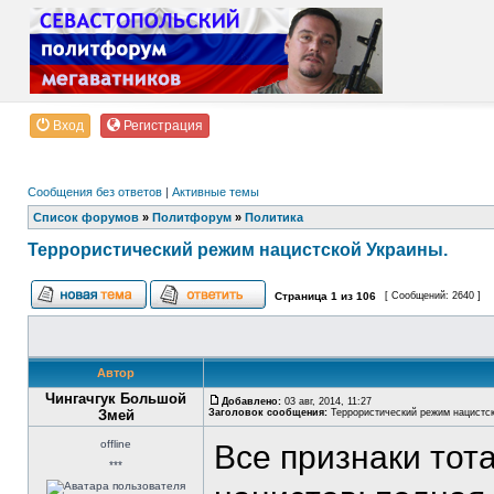
Вход
Регистрация
Сообщения без ответов
|
Активные темы
Список форумов
»
Политфорум
»
Политика
Террористический режим нацистской Украины.
Страница
1
из
106
[ Сообщений: 2640 ]
Автор
Чингачгук Большой
Добавлено:
03 авг, 2014, 11:27
Змей
Заголовок сообщения:
Террористический режим нацистск
offline
Все признаки тот
***