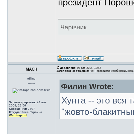
президент Пороше
Чарівник
Добавлено:
03 авг, 2014, 12:47
MACH
Заголовок сообщения:
Re: Террористический режим наци
offline
Филин Wrote:
******
Хунта -- это вся 
Зарегистрирован:
24 ноя,
2008, 22:56
"жовто-блакитны
Сообщения:
2797
Откуда:
Киев, Украина
Warnings:
-1