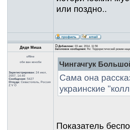
или поздно..
Добавлено:
03 авг, 2014, 11:56
Дядя Миша
Заголовок сообщения:
Re: Террористический режим наци
offline
Чингачгук Большо
оби ван кеноби
Зарегистрирован:
24 июл,
Сама она расска
2007, 14:40
Сообщения:
5427
Откуда:
Севастополь, Россия
Z V O
украинские "колл
Показатель беспо