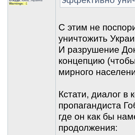
Откуда:
Киев, Украина
Warnings:
-1
С этим не поспор
уничтожить Украи
И разрушение Дон
концепцию (чтобы
мирного населения
Кстати, диалог в 
пропагандиста Го
где он как бы на
продолжения: