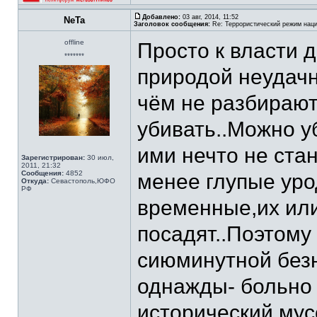
Добавлено:
03 авг, 2014, 11:52
NeTa
Заголовок сообщения:
Re: Террористический режим наци
offline
Просто к власти 
*******
природой неудачн
чём не разбирают
убивать..Можно у
ими нечто не ста
Зарегистрирован:
30 июл,
2011, 21:32
Сообщения:
4852
менее глупые уро
Откуда:
Севастополь,ЮФО
РФ
временные,их или
посадят..Поэтому 
сиюминутной безн
однажды- больно 
исторический мус