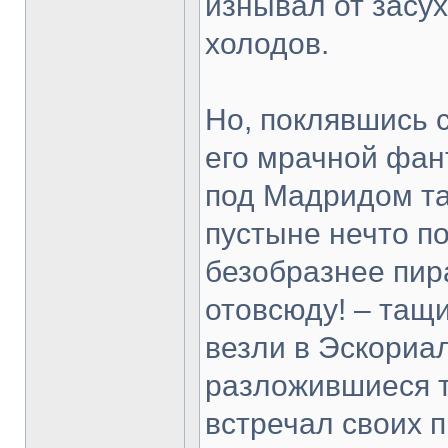
изнывал от засух
холодов.
Но, поклявшись с
его мрачной фан
под Мадридом та
пустыне нечто п
безобразнее пир
отовсюду! – тащ
везли в Эскориа
разложившиеся т
встречал своих п