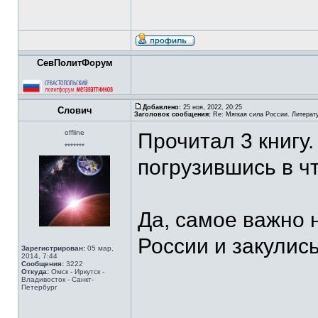
СевПолитФорум
Добавлено:
25 ноя, 2022, 20:25
Слович
Заголовок сообщения:
Re: Мягкая сила России. Литерат
offline
Прочитал 3 книгу
*******
погрузившись в чт
Да, самое важно 
России и закулис
Зарегистрирован:
05 мар,
2014, 7:44
Сообщения:
3222
Откуда:
Омск - Иркутск -
Владивосток - Санкт-
Петербург