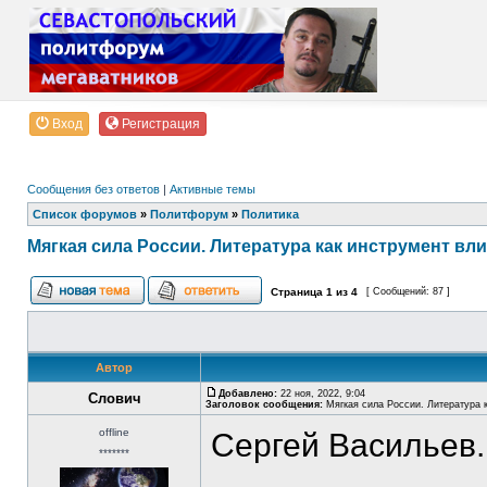
Вход
Регистрация
Сообщения без ответов
|
Активные темы
Список форумов
»
Политфорум
»
Политика
Мягкая сила России. Литература как инструмент вл
Страница
1
из
4
[ Сообщений: 87 ]
Автор
Добавлено:
22 ноя, 2022, 9:04
Слович
Заголовок сообщения:
Мягкая сила России. Литература 
offline
Сергей Васильев.
*******