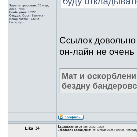
буду откладыват
Зарегистрирован:
05 мар,
2014, 7:44
Сообщения:
3222
Откуда:
Омск - Иркутск -
Владивосток - Санкт-
Петербург
Ссылок довольно 
он-лайн не очень
Мат и оскорблени
бездну бандеровс
Добавлено:
26 ноя, 2022, 11:02
Lika_34
Заголовок сообщения:
Re: Мягкая сила России. Литерат