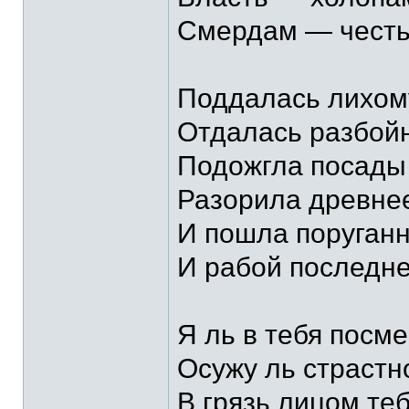
Смердам — честь
Поддалась лихому
Отдалась разбойн
Подожгла посады 
Разорила древне
И пошла поруган
И рабой последне
Я ль в тебя посм
Осужу ль страстн
В грязь лицом те