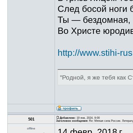
След босой ноги 
Ты — бездомная, 
Во Христе юродив
http://www.stihi-ru
"Родной, я же тебя как С
Добавлено:
19 янв, 2024, 9:00
501
Заголовок сообщения:
Re: Мягкая сила России. Литерат
offline
14 февр. 2018 г.