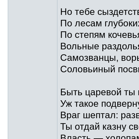
Но тебе сыздетс
По лесам глубоки
По степям кочевья
Вольные раздолья
Самозванцы, воры
Соловьиный посви
Быть царевой ты 
Уж такое подверн
Враг шептал: раз
Ты отдай казну с
Власть — холопам