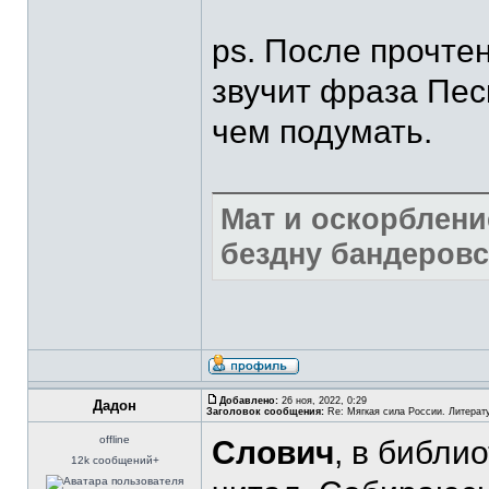
ps. После прочтен
звучит фраза Песк
чем подумать.
Мат и оскорблени
бездну бандеровс
Добавлено:
26 ноя, 2022, 0:29
Дадон
Заголовок сообщения:
Re: Мягкая сила России. Литерат
offline
Слович
, в библи
12k сообщений+