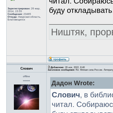
читал. Собираюсь
буду откладывать
Зарегистрирован:
26 мар,
2014, 15:55
Сообщения:
23465
Откуда:
Амурская область,
Благовещенск
Ништяк, прор
Добавлено:
26 ноя, 2022, 8:40
Слович
Заголовок сообщения:
Re: Мягкая сила России. Литерат
offline
Дадон Wrote:
*******
Слович
, в библ
читал. Собираюс