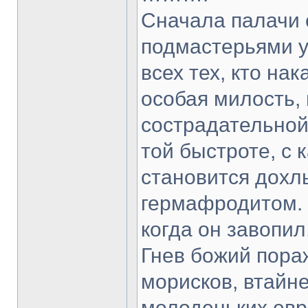
Сначала палачи 
подмастерьями 
всех тех, кто на
особая милость,
сострадательной
той быстроте, с 
становится дохл
гермафродитом. О
когда он завопи
Гнев божий пора
морисков, втайне
молоденьких евр