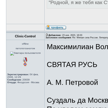
"Родной, я же тебя как С
Добавлено:
23 ноя, 2023, 16:03
Clinic-Control
Заголовок сообщения:
Re: Мягкая сила России. Литерат
offline
Максимилиан Во
патологоанатом
СВЯТАЯ РУСЬ
Зарегистрирован:
04 фев,
2006, 12:29
Сообщения:
20839
А. М. Петровой
Откуда:
Феодосия - Москва
Суздаль да Москв