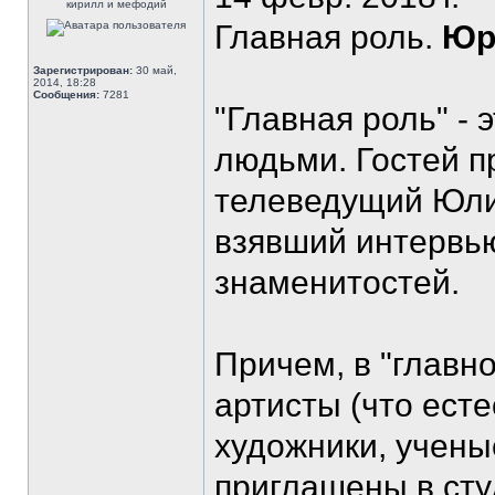
кирилл и мефодий
Главная роль.
Юр
Зарегистрирован:
30 май,
2014, 18:28
Сообщения:
7281
"Главная роль" - 
людьми. Гостей п
телеведущий Юли
взявший интервью
знаменитостей.
Причем, в "главно
артисты (что есте
художники, учены
приглашены в сту