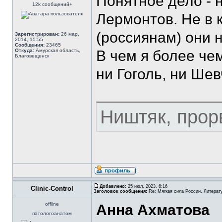
Понятное дело - 
12k сообщений+
Лермонтов. Не в к
(россиянам) они н
Зарегистрирован:
26 мар,
2014, 15:55
Сообщения:
23465
Откуда:
Амурская область,
В чем я более че
Благовещенск
ни Гоголь, ни Ше
Ништяк, прор
Добавлено:
25 июл, 2023, 6:16
Clinic-Control
Заголовок сообщения:
Re: Мягкая сила России. Литерат
offline
Анна Ахматова
патологоанатом