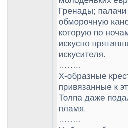
Гренады; палачи
обморочную кано
которую по ноча
искусно прятавш
искусителя.
……..
Х-образные крес
привязанные к э
Толпа даже пода
пламя.
……..