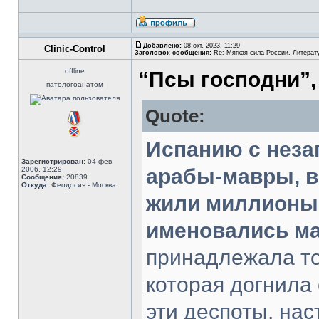
Добавлено:
08 окт, 2023, 11:29
Clinic-Control
Заголовок сообщения:
Re: Мягкая сила России. Литерат
offline
“Псы господни”,
патологоанатом
Quote:
Испанию с неза
Зарегистрирован:
04 фев,
арабы-мавры, в
2006, 12:29
Сообщения:
20839
Откуда:
Феодосия - Москва
жили миллионы 
именовались м
принадлежала т
которая догнила 
эти деспоты, нас