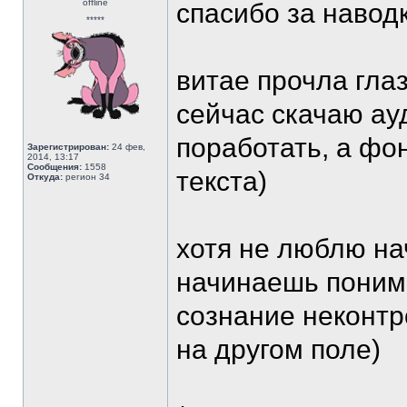
offline
спасибо за наводк
*****
витае прочла гла
сейчас скачаю ау
поработать, а фо
Зарегистрирован:
24 фев,
2014, 13:17
Сообщения:
1558
текста)
Откуда:
регион 34
хотя не люблю нач
начинаешь понима
сознание неконтр
на другом поле)