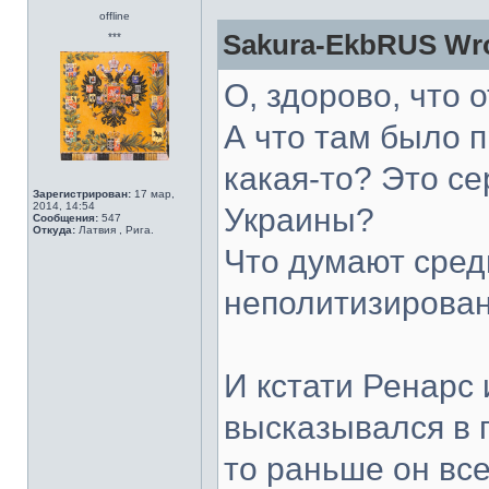
offline
Sakura-EkbRUS Wro
***
О, здорово, что 
А что там было п
какая-то? Это с
Зарегистрирован:
17 мар,
2014, 14:54
Украины?
Сообщения:
547
Откуда:
Латвия , Рига.
Что думают сред
неполитизирова
И кстати Ренарс
высказывался в 
то раньше он все