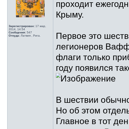
проходит ежегодн
Крыму.
Зарегистрирован:
17 мар,
2014, 14:54
Сообщения:
547
Первое это шеств
Откуда:
Латвия , Рига.
легионеров Вафф
флаги только приб
году появился так
В шествии обычно
Но об этом отдель
Главное в тот де