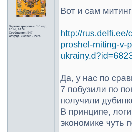
Вот и сам митинг
Зарегистрирован:
17 мар,
2014, 14:54
http://rus.delfi.ee/
Сообщения:
547
Откуда:
Латвия , Рига.
proshel-miting-v-
ukrainy.d?id=682
Да, у нас по сра
7 побузили по по
получили дубинко
В принципе, логи
экономике чуть п