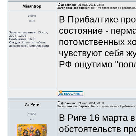
Добавлено:
21 мар, 2014, 23:48
Misantrop
Заголовок сообщения:
Re: Что происходит в Прибалтике.
offline
В Прибалтике про
*****
состояние - перм
Зарегистрирован:
15 ноя,
2007, 12:06
потомственных х
Сообщения:
1636
Откуда:
Крым, колыбель
докакловской цивилизации
чувствуют себя жу
РФ ощутимо "поплы
Добавлено:
21 мар, 2014, 23:53
Из Риги
Заголовок сообщения:
Re: Что происходит в Прибалтике.
offline
В Риге 16 марта в
***
обстоятельств пр