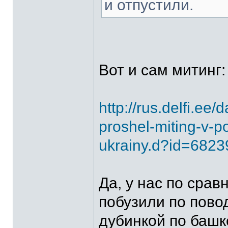
и отпустили.
Вот и сам митинг:
http://rus.delfi.ee/d
proshel-miting-v-
ukrainy.d?id=682
Да, у нас по срав
побузили по пово
дубинкой по башк