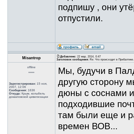
подпишу , они утё
отпустили.
Добавлено:
22 мар, 2014, 0:47
Misantrop
Заголовок сообщения:
Re: Что происходит в Прибалтике.
offline
Мы, будучи в Пал
*****
другую сторону м
Зарегистрирован:
15 ноя,
2007, 12:06
дюны с соснами и
Сообщения:
1636
Откуда:
Крым, колыбель
докакловской цивилизации
подходившие почти
там были еще и 
времен ВОВ...