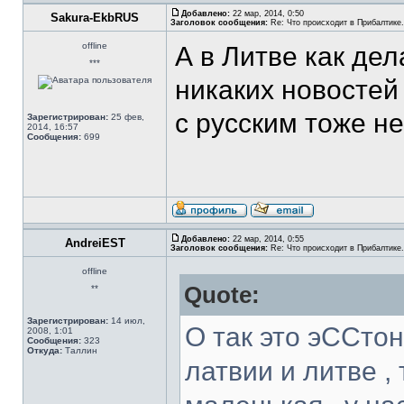
Добавлено:
22 мар, 2014, 0:50
Sakura-EkbRUS
Заголовок сообщения:
Re: Что происходит в Прибалтике.
offline
А в Литве как дел
***
никаких новостей 
с русским тоже не 
Зарегистрирован:
25 фев,
2014, 16:57
Сообщения:
699
Добавлено:
22 мар, 2014, 0:55
AndreiEST
Заголовок сообщения:
Re: Что происходит в Прибалтике.
offline
Quote:
**
Зарегистрирован:
14 июл,
О так это эССтон
2008, 1:01
Сообщения:
323
Откуда:
Таллин
латвии и литве ,