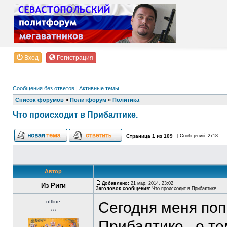
Вход
Регистрация
Сообщения без ответов
|
Активные темы
Список форумов
»
Политфорум
»
Политика
Что происходит в Прибалтике.
Страница
1
из
109
[ Сообщений: 2718 ]
Автор
Добавлено:
21 мар, 2014, 23:02
Из Риги
Заголовок сообщения:
Что происходит в Прибалтике.
offline
Сегодня меня поп
***
Прибалтике , о то