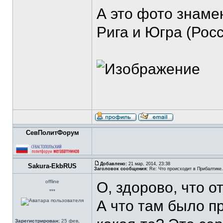
А это фото знаме
Рига и Югра (Рос
СевПолитФорум
Добавлено:
21 мар, 2014, 23:38
Sakura-EkbRUS
Заголовок сообщения:
Re: Что происходит в Прибалтике.
offline
О, здорово, что о
***
А что там было п
Зарегистрирован:
25 фев,