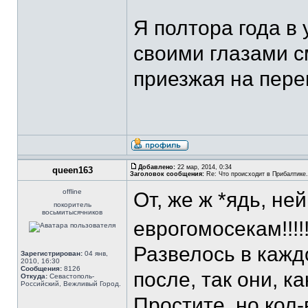
Я полтора года в
своими глазами с
приезжая на пере
Добавлено:
22 мар, 2014, 0:34
queen163
Заголовок сообщения:
Re: Что происходит в Прибалтике.
offline
От, же ж *ядь, н
покоритель
восьмитысячников
еврогомосекам!!!!!!
Развелось в кажд
Зарегистрирован:
04 янв,
2010, 16:30
Сообщения:
8126
после, так они, к
Откуда:
Севастополь-
Российский, Вежливый Город.
Простите, но кол