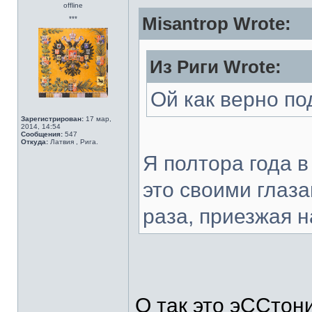
offline
Misantrop Wrote:
***
Из Риги Wrote:
Ой как верно п
Зарегистрирован:
17 мар,
2014, 14:54
Сообщения:
547
Откуда:
Латвия , Рига.
Я полтора года в
это своими глаз
раза, приезжая н
О так это эССтон