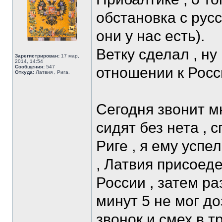
обстановка с русс
они у нас есть).
Ветку сделал , ну
Зарегистрирован:
17 мар,
2014, 14:54
Сообщения:
547
отношении к Росс
Откуда:
Латвия , Рига.
Сегодня звонит мн
сидят без нета , 
Риге , я ему успе
, Латвия присоед
России , затем ра
минут 5 не мог до
звонок и смех в тр