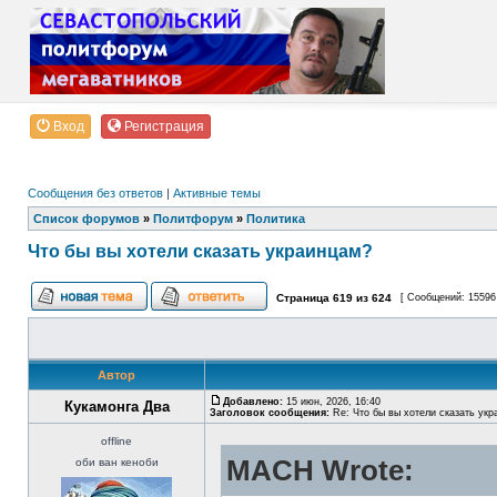
Вход
Регистрация
Сообщения без ответов
|
Активные темы
Список форумов
»
Политфорум
»
Политика
Что бы вы хотели сказать украинцам?
Страница
619
из
624
[ Сообщений: 15596
Автор
Добавлено:
15 июн, 2026, 16:40
Кукамонга Два
Заголовок сообщения:
Re: Что бы вы хотели сказать укр
offline
MACH Wrote:
оби ван кеноби