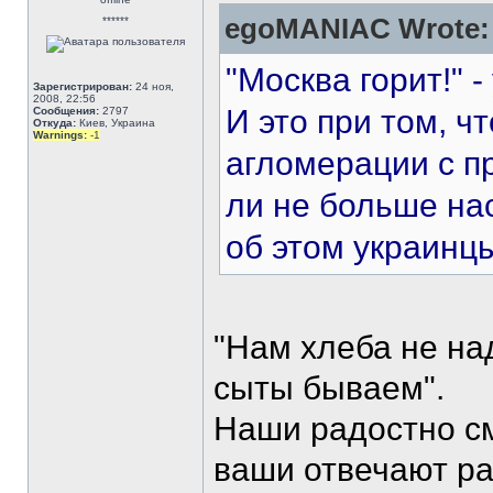
egoMANIAC Wrote:
******
"Москва горит!" 
Зарегистрирован:
24 ноя,
2008, 22:56
И это при том, ч
Сообщения:
2797
Откуда:
Киев, Украина
Warnings:
-1
агломерации с 
ли не больше на
об этом украинцы
"Нам хлеба не над
сыты бываем".
Наши радостно смо
ваши отвечают ра