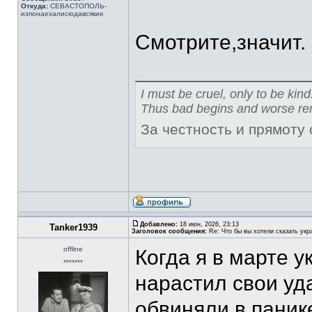
Откуда:
СЕВАСТОПОЛЬ-
изпонаехалисюдавсякие
Смотрите,значит.
I must be cruel, only to be kind
Thus bad begins and worse re
За честность и прямоту
Добавлено:
18 июн, 2026, 23:13
Tanker1939
Заголовок сообщения:
Re: Что бы вы хотели сказать укр
offline
Когда я в марте у
*******
нарастил свои уд
обвиняли в паник