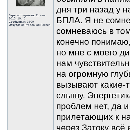
дня три назад у н
Зарегистрирован:
11 июн,
БПЛА. Я не сомне
2015, 10:45
Сообщения:
3800
Откуда:
Центральная Россия
сомневаюсь в том
конечно понимаю,
но мне с моего д
нам чувствительн
на огромную глуб
вызывают какие-т
слышу. Энергетик
проблем нет, да 
прилетающих к нам
через Затоку всё