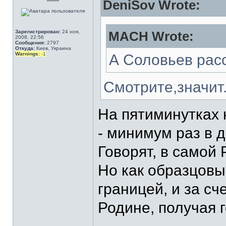
DeniSov Wrote:
******
Зарегистрирован:
24 ноя,
MACH Wrote:
2008, 22:56
Сообщения:
2797
Откуда:
Киев, Украина
Warnings:
-1
А Соловьев рас
Смотрите,значит
На пятиминутках 
- минимум раз в д
Говорят, в самой 
Но как образцовы
границей, и за сч
Родине, получая 