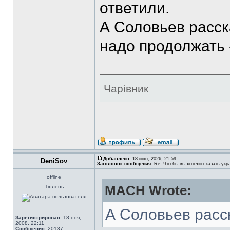
ответили.
А Соловьев расска
надо продолжать 
Чарівник
Добавлено:
18 июн, 2026, 21:59
DeniSov
Заголовок сообщения:
Re: Что бы вы хотели сказать укр
offline
MACH Wrote:
Тюлень
А Соловьев расс
Зарегистрирован:
18 ноя,
2008, 22:11
Сообщения:
20137