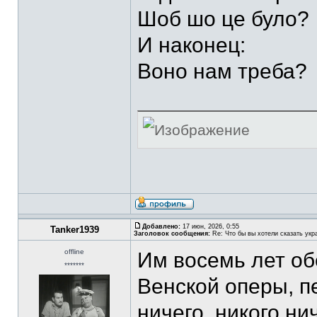
Шоб шо це було?
И наконец:
Воно нам треба?
Добавлено:
17 июн, 2026, 0:55
Tanker1939
Заголовок сообщения:
Re: Что бы вы хотели сказать укр
offline
Им восемь лет об
*******
Венской оперы, пе
ничего, никого ни