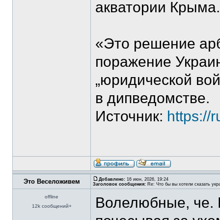
акватории Крыма.
«Это решение ар
поражение Украин
„юридической вой
в дипведомстве.
Источник:
https:/
Добавлено:
16 июн, 2026, 19:24
Это Веселоживем
Заголовок сообщения:
Re: Что бы вы хотели сказать укр
offline
Волелюбные, че. 
12k сообщений+