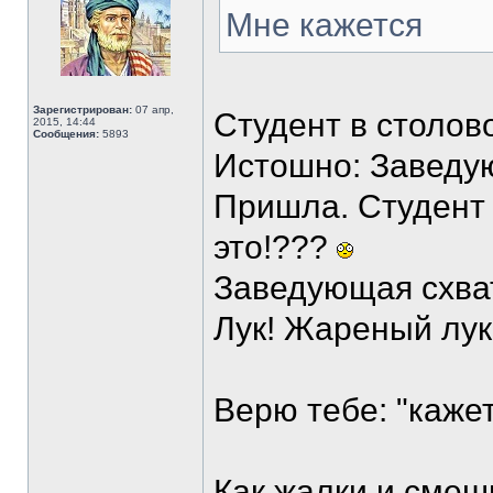
Мне кажется
Зарегистрирован:
07 апр,
Студент в столово
2015, 14:44
Сообщения:
5893
Истошно: Заведу
Пришла. Студент 
это!???
Заведующая схват
Лук! Жареный лук
Верю тебе: "кажет
Как жалки и смеш