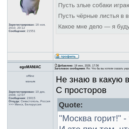
Пусть злые собаки игра
Пусть чёрные листья в 
Зарегистрирован:
16 ноя,
Какое мне дело — я буд
2010, 20:12
Сообщения:
21551
Добавлено:
18 июн, 2026, 17:56
egoMANIAC
Заголовок сообщения:
Re: Что бы вы хотели сказать укр
offline
Не знаю в какую в
маньяк
С просторов
Зарегистрирован:
10 дек,
2008, 12:07
Сообщения:
23015
Откуда:
Севастополь, Россия
Quote:
>>> Минск, Белоруссия
"Москва горит!" 