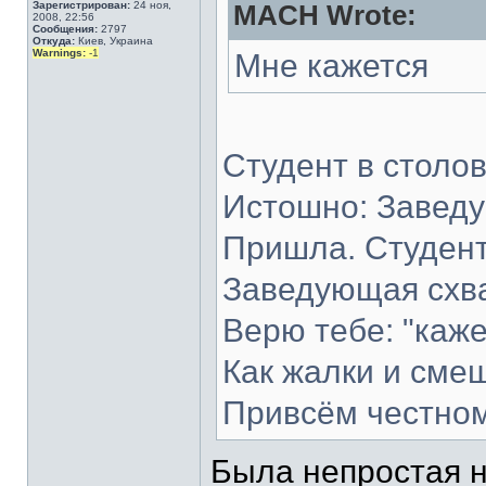
Зарегистрирован:
24 ноя,
MACH Wrote:
2008, 22:56
Сообщения:
2797
Откуда:
Киев, Украина
Warnings:
-1
Мне кажется
Студент в столов
Истошно: Заведу
Пришла. Студент
Заведующая схват
Верю тебе: "каже
Как жалки и смеш
Привсём честном
Была непростая н