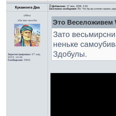
Добавлено:
17 июн, 2026, 3:24
Кукамонга Два
Заголовок сообщения:
Re: Что бы вы хотели сказать укр
offline
Это Веселоживем 
оби ван кеноби
Зато весьмирсни
неньке самоубив
Здобулы.
Зарегистрирован:
07 апр,
2015, 14:44
Сообщения:
5893