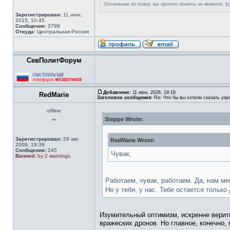
Остальное по плану, вы просто понять не можете. (с) l
Зарегистрирован:
11 июн,
2015, 10:45
Сообщения:
3799
Откуда:
Центральная Россия
СевПолитФорум
Добавлено:
11 июн, 2026, 19:16
RedMarie
Заголовок сообщения:
Re: Что бы вы хотели сказать укр
offline
Steppe Wrote:
**
Зарегистрирован:
29 авг,
RedMarie Wrote:
2008, 19:39
Сообщения:
245
Чувак,
Banned:
by 2 warnings
Работаем, чувак, работаем. Да, нам ме
Не у тебя, у нас. Тебе остается только
Изумительный оптимизм, искренне верить
вражеских дронов. Но главное, конечно,