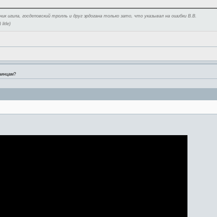
бник игила, госдеповский тролль и друг эрдогана только зато, что указывал на ошибки В.В.
itle)
аинцам?