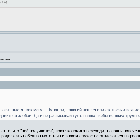
itle)
аинцам?
шают, пыхтят как могут. Шутка ли, санкций нашлепали аж тысячи всяких.
 давиться злобой. Да и не расписывай тут о наших якобы великих труднос
 в то, что "всё получается", пока экономика переходит на юани, ключев
 продолжать победно пыхтеть и ни в коем случае не отвлекаться на реал