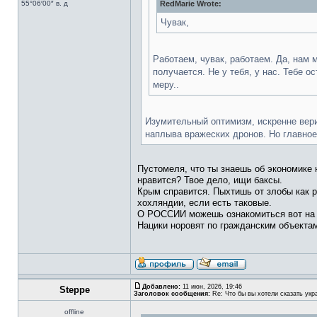
55°06′00″ в. д
RedMarie Wrote:
Чувак,
Работаем, чувак, работаем. Да, нам 
получается. Не у тебя, у нас. Тебе о
меру..
Изумительный оптимизм, искренне верит
наплыва вражеских дронов. Но главное,
Пустомеля, что ты знаешь об экономике 
нравится? Твое дело, ищи баксы.
Крым справится. Пыхтишь от злобы как р
хохляндии, если есть таковые.
О РОССИИ можешь ознакомиться вот на
Нацики норовят по гражданским объектам
Добавлено:
11 июн, 2026, 19:46
Steppe
Заголовок сообщения:
Re: Что бы вы хотели сказать укр
offline