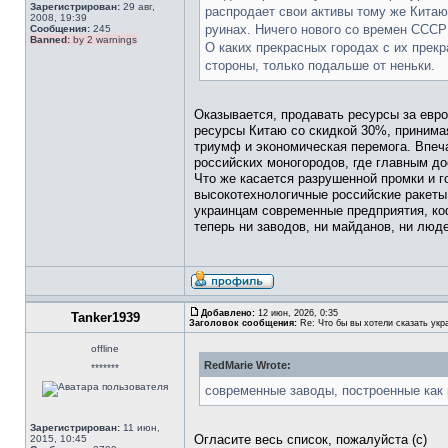
Зарегистрирован:
29 авг,
распродает свои активы тому же Китаю 
2008, 19:39
руинах. Ничего нового со времен СССР 
Сообщения:
245
Banned:
by 2 warnings
О каких прекрасных городах с их прек
стороны, только подальше от неньки.
Оказывается, продавать ресурсы за евро
ресурсы Китаю со скидкой 30%, принимая
триумф и экономическая перемога. Впеча
российских моногородов, где главным д
Что же касается разрушенной промки и г
высокотехнологичные российские ракеты 
украинцам современные предприятия, ко
теперь ни заводов, ни майданов, ни люд
Добавлено:
12 июн, 2026, 0:35
Tanker1939
Заголовок сообщения:
Re: Что бы вы хотели сказать укр
offline
RedMarie Wrote:
*******
современные заводы, построенные как 
Зарегистрирован:
11 июн,
Огласите весь список, пожалуйста (с)
2015, 10:45