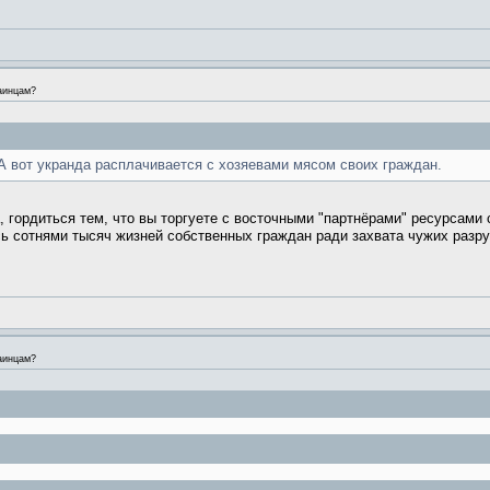
аинцам?
 А вот укранда расплачивается с хозяевами мясом своих граждан.
 гордиться тем, что вы торгуете с восточными "партнёрами" ресурсами с
сь сотнями тысяч жизней собственных граждан ради захвата чужих разр
аинцам?