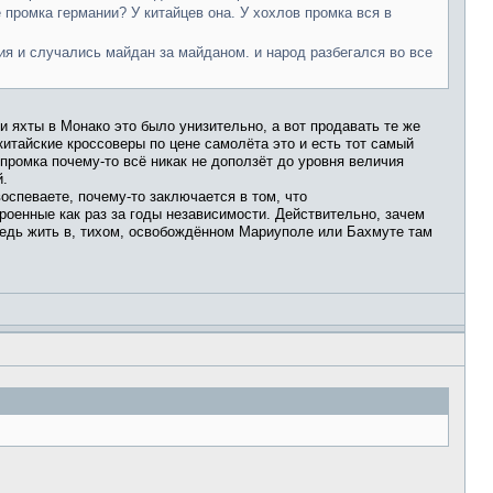
е промка германии? У китайцев она. У хохлов промка вся в
ия и случались майдан за майданом. и народ разбегался во все
 яхты в Монако это было унизительно, а вот продавать те же
китайские кроссоверы по цене самолёта это и есть тот самый
ромка почему-то всё никак не доползёт до уровня величия
й.
оспеваете, почему-то заключается в том, что
оенные как раз за годы независимости. Действительно, зачем
ведь жить в, тихом, освобождённом Мариуполе или Бахмуте там