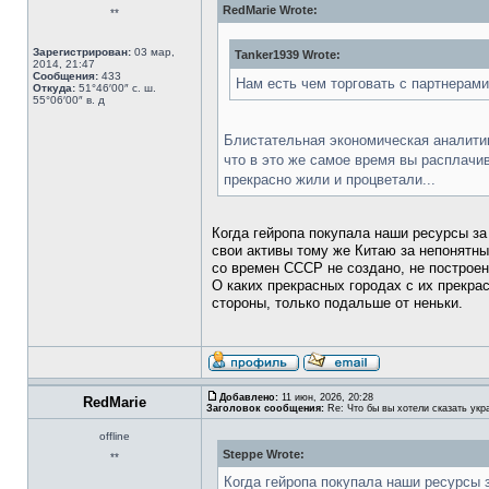
RedMarie Wrote:
**
Зарегистрирован:
03 мар,
Tanker1939 Wrote:
2014, 21:47
Сообщения:
433
Нам есть чем торговать с партнерами
Откуда:
51°46′00″ с. ш.
55°06′00″ в. д
Блистательная экономическая аналитика
что в это же самое время вы расплачи
прекрасно жили и процветали...
Когда гейропа покупала наши ресурсы за
свои активы тому же Китаю за непонятные
со времен СССР не создано, не построен
О каких прекрасных городах с их прекра
стороны, только подальше от неньки.
Добавлено:
11 июн, 2026, 20:28
RedMarie
Заголовок сообщения:
Re: Что бы вы хотели сказать укр
offline
Steppe Wrote:
**
Когда гейропа покупала наши ресурсы з