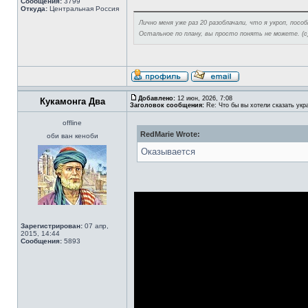
Сообщения:
3799
Откуда:
Центральная Россия
Лично меня уже раз 20 разоблачали, что я укроп, посо
Остальное по плану, вы просто понять не можете. (с) l
Добавлено:
12 июн, 2026, 7:08
Кукамонга Два
Заголовок сообщения:
Re: Что бы вы хотели сказать укр
offline
RedMarie Wrote:
оби ван кеноби
Оказывается
Зарегистрирован:
07 апр,
2015, 14:44
Сообщения:
5893