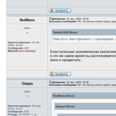
Добавлено:
11 июн, 2026, 19:20
RedMarie
Заголовок сообщения:
Re: Что бы вы хотели сказать укр
offline
Tanker1939 Wrote:
**
Нам есть чем торговать с партнерами.
Зарегистрирован:
29 авг,
2008, 19:39
Сообщения:
245
Banned:
by 2 warnings
Блистательная экономическая аналитика,
в это же самое время вы расплачиваете
жили и процветали...
Добавлено:
11 июн, 2026, 19:38
Steppe
Заголовок сообщения:
Re: Что бы вы хотели сказать укр
offline
RedMarie Wrote:
**
Зарегистрирован:
03 мар,
Steppe Wrote:
2014, 21:47
Сообщения:
433
Откуда:
51°46′00″ с. ш.