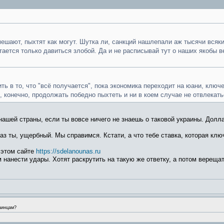
мешают, пыхтят как могут. Шутка ли, санкций нашлепали аж тысячи всяких
стается только давиться злобой. Да и не расписывай тут о наших якобы 
ь в то, что "всё получается", пока экономика переходит на юани, ключе
 конечно, продолжать победно пыхтеть и ни в коем случае не отвлекать
нашей страны, если ты вовсе ничего не знаешь о таковой украины. Долла
аз ты, ущербный. Мы справимся. Кстати, а что тебе ставка, которая клю
 этом сайте
https://sdelanounas.ru
 нанести удары. Хотят раскрутить на такую же ответку, а потом верещат
аинцам?