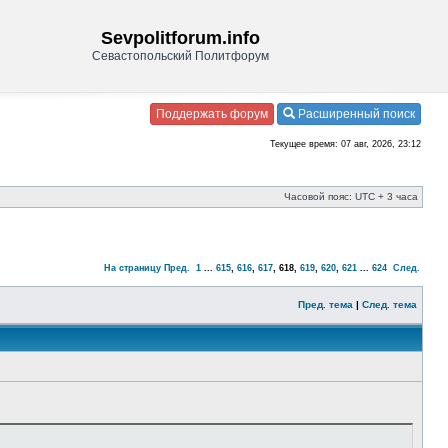
Sevpolitforum.info
Севастопольский Политфорум
Поддержать форум
Расширенный поиск
Текущее время: 07 авг, 2026, 23:12
Часовой пояс: UTC + 3 часа
На страницу
Пред.
1
...
615
,
616
,
617
,
618
,
619
,
620
,
621
...
624
След.
Пред. тема
|
След. тема