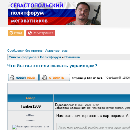
Вход
Регистрация
Сообщения без ответов
|
Активные темы
Список форумов
»
Политфорум
»
Политика
Что бы вы хотели сказать украинцам?
Страница
618
из
624
[ Сообщений: 15596
Автор
Добавлено:
11 июн, 2026, 17:55
Tanker1939
Заголовок сообщения:
Re: Что бы вы хотели сказать укр
Нам есть чем торговать с партнерами. А
offline
*******
Лично меня уже раз 20 разоблачали, что я укроп, посо