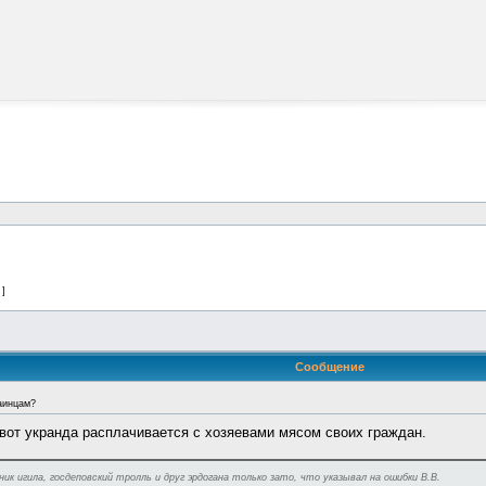
 ]
Сообщение
аинцам?
 вот укранда расплачивается с хозяевами мясом своих граждан.
бник игила, госдеповский тролль и друг эрдогана только зато, что указывал на ошибки В.В.