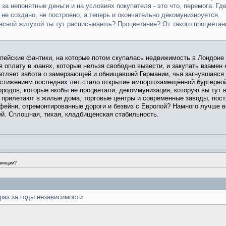
за непонятные деньги и на условиях покупателя - это что, перемога. Гд
не создано, не построено, а теперь и окончательно декомунизируется.
расной житухой ты тут расписываешь? Процветание? От такого процветан
пейские фантики, на которые потом скупалась недвижимость в Лондоне и
 оплату в юанях, которые нельзя свободно вывести, и закупать взамен 
тляет забота о замерзающей и обнищавшей Германии, чья загнувшаяся п
остижением последних лет стало открытие импортозамещённой бургерно
ородов, которые якобы не процветали, декоммунизация, которую вы тут в
прилетают в жилые дома, торговые центры и современные заводы, постр
фейни, отремонтированные дороги и безвиз с Европой? Намного лучше 
ей. Сплошная, тихая, кладбищенская стабильность.
аинцам?
раз за годы независимости