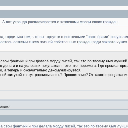
. А вот укранда расплачивается с хозяевами мясом своих граждан.
, гордиться тем, что вы торгуете с восточными "партнёрами" ресурсами
ваетесь сотнями тысяч жизней собственных граждан ради захвата чужих
 свои фантики и при делала морду писей, так это по твоему был лучший 
 деньги и на условиях покупателя - это что, перемога. Где промка герма
о, а теперь и окончательно декомунизируется.
сной житухой ты тут расписываешь? Процветание? От такого процветания
аинцам?
а свои фантики и при делала морду писей, так это по твоему был лучши