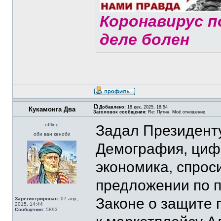
Коронавирус по
деле болен
Добавлено:
18 дек, 2025, 18:54
Кукамонга Два
Заголовок сообщения:
Re: Путин. Моё отношение.
offline
Задал Президенту
оби ван кеноби
Демография, циф
экономика, спрос
предложении по 
Законе о защите 
Зарегистрирован:
07 апр,
2015, 14:44
Сообщения:
5893