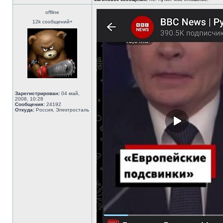
offline
12k сообщений+
Зарегистрирован:
04 май,
2008, 10:28
Сообщения:
24192
Откуда:
Россия, Электросталь