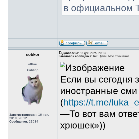
в официальном T
Добавлено:
18 дек, 2025, 20:13
sobkor
Заголовок сообщения:
Re: Путин. Моё отношение.
offline
СобКор
Если вы сегодня 
иностранные сми
(
https://t.me/luka
—То вот вам отве
Зарегистрирован:
16 ноя,
2010, 20:12
Сообщения:
21534
хрюшек»))