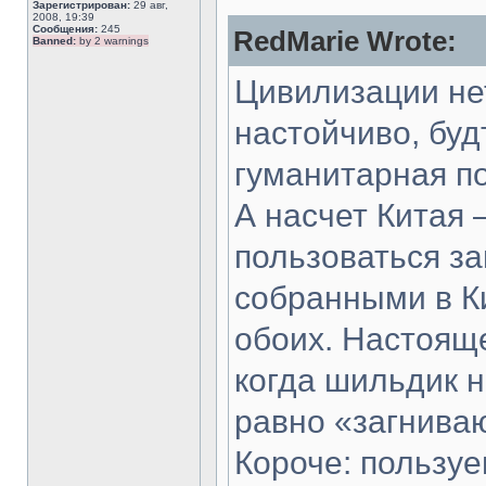
Зарегистрирован:
29 авг,
2008, 19:39
Сообщения:
245
RedMarie Wrote:
Banned:
by 2 warnings
Цивилизации нет
настойчиво, буд
гуманитарная п
А насчет Китая 
пользоваться з
собранными в Ки
обоих. Настоящ
когда шильдик н
равно «загнива
Короче: пользу