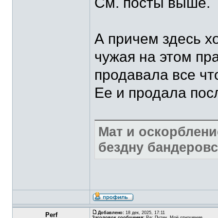
См. посты выше.
А причем здесь х
чужая на этом пр
продавала все чт
Ее и продала пос
Мат и оскорблени
бездну бандеровс
Добавлено:
18 дек, 2025, 17:11
Perf
Заголовок сообщения:
Re: Путин. Моё отношение.