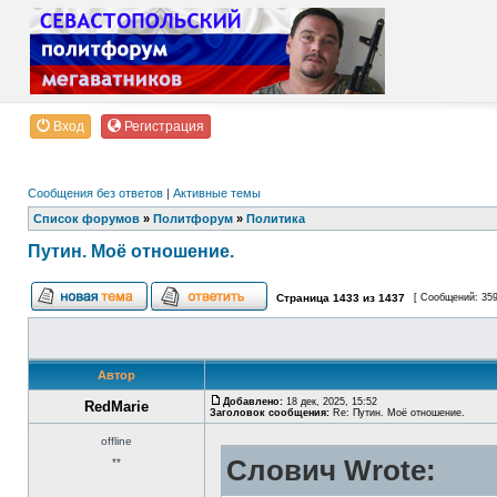
Вход
Регистрация
Сообщения без ответов
|
Активные темы
Список форумов
»
Политфорум
»
Политика
Путин. Моё отношение.
Страница
1433
из
1437
[ Сообщений: 35
Автор
Добавлено:
18 дек, 2025, 15:52
RedMarie
Заголовок сообщения:
Re: Путин. Моё отношение.
offline
Слович Wrote:
**