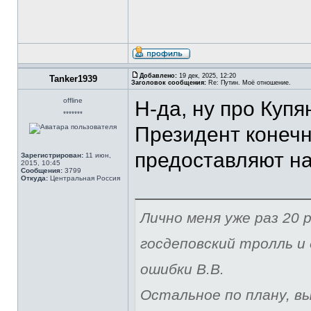
Добавлено:
19 дек, 2025, 12:20
Tanker1939
Заголовок сообщения:
Re: Путин. Моё отношение.
offline
Н-да, ну про Купя
*******
Президент конечн
предоставляют н
Зарегистрирован:
11 июн,
2015, 10:45
Сообщения:
3799
Откуда:
Центральная Россия
Лично меня уже раз 20 р
госдеповский тролль и 
ошибки В.В.
Остальное по плану, вы 