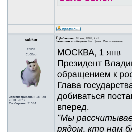
Добавлено:
01 янв, 2026, 2:41
sobkor
Заголовок сообщения:
Re: Путин. Моё отношение.
offline
МОСКВА, 1 янв —
СобКор
Президент Влади
обращением к ро
Глава государства
добиваться поста
Зарегистрирован:
16 ноя,
2010, 20:12
Сообщения:
21534
вперед.
"Мы рассчитываем
рядом, кто нам бл