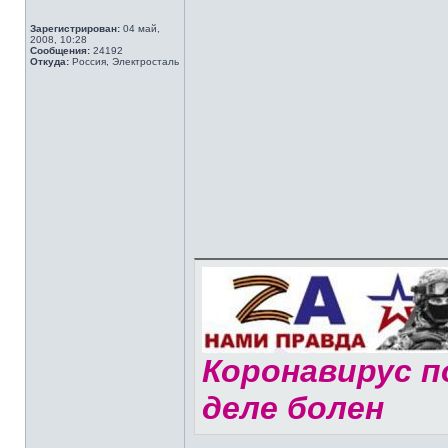
Зарегистрирован:
04 май,
2008, 10:28
Сообщения:
24192
Откуда:
Россия, Электросталь
Коронавирус по
деле болен