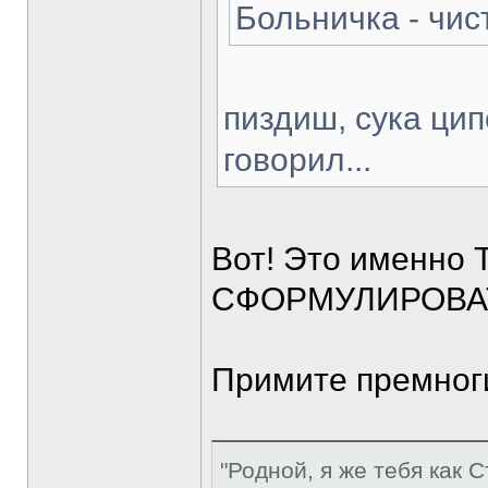
Больничка - чист
пиздиш, сука цип
говорил...
Вот! Это именно 
СФОРМУЛИРОВАТ
Примите премног
"Родной, я же тебя как С