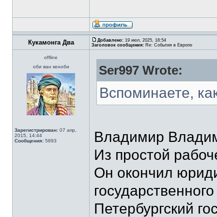
Добавлено:
19 июл, 2025, 18:54
Кукамонга Два
Заголовок сообщения:
Re: События в Европе
offline
Ser997 Wrote:
оби ван кеноби
Вспоминаете, как
Зарегистрирован:
07 апр,
Владимир Владим
2015, 14:44
Сообщения:
5893
Из простой рабоч
Он окончил юриди
государственного
Петербургский го