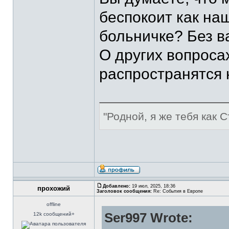
беспокоит как наш
больничке? Без в
О других вопросах
распространятся н
"Родной, я же тебя как С
Добавлено:
19 июл, 2025, 18:36
прохожий
Заголовок сообщения:
Re: События в Европе
offline
Ser997 Wrote:
12k сообщений+