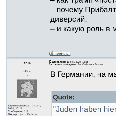
– почему Прибалт
диверсий;
– и какую роль в
Добавлено:
19 сен, 2025, 12:25
zh26
Заголовок сообщения:
Re: События в Европе
offline
В Германии, на м
*
Quote:
Зарегистрирован:
04 сен,
"Juden haben hier
2024, 17:11
Сообщения:
111
Откуда:
Центр Сибири