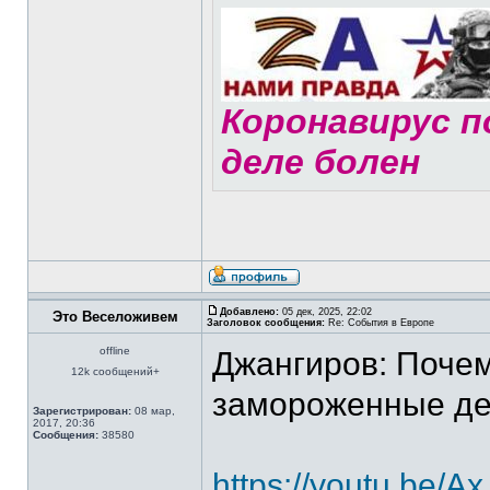
Коронавирус по
деле болен
Добавлено:
05 дек, 2025, 22:02
Это Веселоживем
Заголовок сообщения:
Re: События в Европе
offline
Джангиров: Почем
12k сообщений+
замороженные ден
Зарегистрирован:
08 мар,
2017, 20:36
Сообщения:
38580
https://youtu.be/