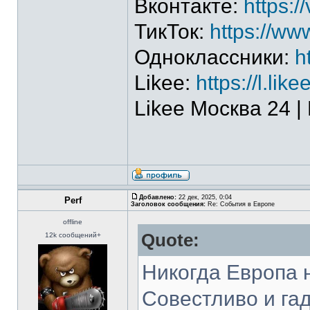
Вконтакте:
https:
ТикТок:
https://w
Одноклассники:
h
Likee:
https://l.li
Likee Москва 24 |
Добавлено:
22 дек, 2025, 0:04
Perf
Заголовок сообщения:
Re: События в Европе
offline
Quote:
12k сообщений+
Никогда Европа н
Совестливо и га