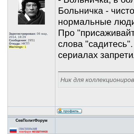
Больничка - чисто
нормальные люди
Про "присаживайт
Зарегистрирован:
06 мар,
2014, 18:29
Сообщения:
2951
слова "садитесь"
Откуда:
НКТП
Warnings:
1
сериалах запрети
Ник для коллекциониро
СевПолитФорум