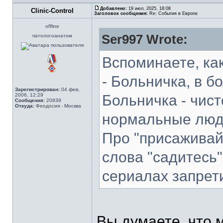
Добавлено:
19 июл, 2025, 18:08
Clinic-Control
Заголовок сообщения:
Re: События в Европе
offline
Ser997 Wrote:
патологоанатом
Вспоминаете, как
- Больничка, в бо
Зарегистрирован:
04 фев,
2006, 12:29
Больничка - чист
Сообщения:
20839
Откуда:
Феодосия - Москва
нормальные люди
Про "присаживайт
слова "садитесь
сериалах запрет
Вы думаете, что м