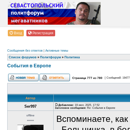
Вход
Регистрация
Сообщения без ответов
|
Активные темы
Список форумов
»
Политфорум
»
Политика
События в Европе
Страница
777
из
780
[ Сообщений: 19477
Автор
Добавлено:
19 июл, 2025, 17:52
Ser997
Заголовок сообщения:
Re: События в Европе
offline
Вспоминаете, как
******
- Больничка, в бо