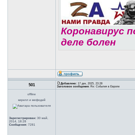
Коронавирус по
деле болен
Добавлено:
17 дек, 2025, 23:28
501
Заголовок сообщения:
Re: События в Европе
offline
кирилл и мефодий
Зарегистрирован:
30 май,
2014, 18:28
Сообщения:
7281