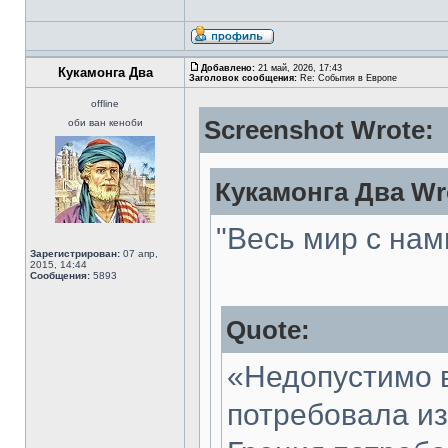
Добавлено:
21 май, 2026, 17:43
Кукамонга Два
Заголовок сообщения:
Re: События в Европе
offline
Screenshot Wrote:
оби ван кеноби
Кукамонга Два Wr
"Весь мир с нам
Зарегистрирован:
07 апр,
2015, 14:44
Сообщения:
5893
Quote:
«Недопустимо 
потребовала и