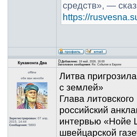
средств», — сказ
https://rusvesna
Добавлено:
19 май, 2026, 16:00
Кукамонга Два
Заголовок сообщения:
Re: События в Европе
offline
Литва пригрозила
оби ван кеноби
с землей»
Глава литовского
российский анкла
интервью «Нойе Ц
Зарегистрирован:
07 апр,
2015, 14:44
Сообщения:
5893
швейцарской газет