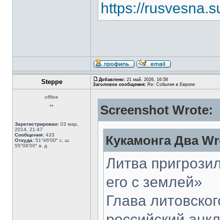
https://rusvesna
Добавлено:
21 май, 2026, 16:58
Steppe
Заголовок сообщения:
Re: События в Европе
offline
Screenshot Wrote:
**
Зарегистрирован:
03 мар,
2014, 21:47
Сообщения:
433
Кукамонга Два Wr
Откуда:
51°46′00″ с. ш.
55°06′00″ в. д
Литва пригрози
его с землей»
Глава литовско
российский анкл