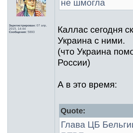
не шмогла
Зарегистрирован:
07 апр,
Каллас сегодня с
2015, 14:44
Сообщения:
5893
Украина с ними.
(что Украина пом
России)
А в это время:
Quote:
Глава ЦБ Бельги