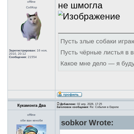
offline
не шмогла
СобКор
Пусть злые собаки игра
Зарегистрирован:
16 ноя,
Пусть чёрные листья в 
2010, 20:12
Сообщения:
21554
Какое мне дело — я буд
Добавлено:
02 апр, 2026, 17:25
Кукамонга Два
Заголовок сообщения:
Re: События в Европе
offline
sobkor Wrote:
оби ван кеноби