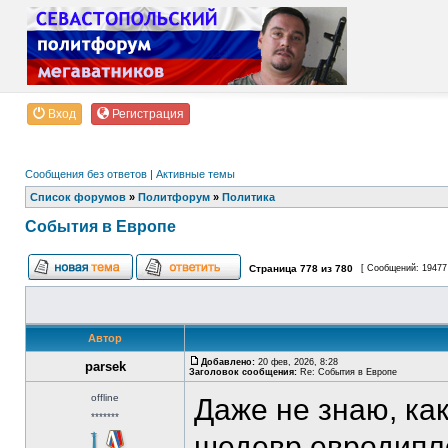
Вход
Регистрация
Сообщения без ответов
|
Активные темы
Список форумов
»
Политфорум
»
Политика
События в Европе
Страница
778
из
780
[ Сообщений: 19477
Автор
Добавлено:
20 фев, 2026, 8:28
parsek
Заголовок сообщения:
Re: События в Европе
offline
Даже не знаю, ка
*******
шедевр евродипл