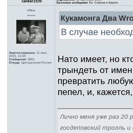
Tanker1939
Заголовок сообщения:
Re: События в Европе
offline
Кукамонга Два Wro
*******
В случае необхо
Зарегистрирован:
11 июн,
Нато имеет, но к
2015, 10:45
Сообщения:
3801
Откуда:
Центральная Россия
трындеть от имен
превратить любу
пепел, и, кажется,
Лично меня уже раз 20 р
госдеповский тролль и 