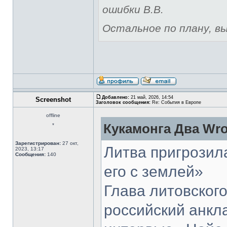
ошибки В.В.
Остальное по плану, вы 
Добавлено:
21 май, 2026, 14:54
Screenshot
Заголовок сообщения:
Re: События в Европе
offline
Кукамонга Два Wro
*
Зарегистрирован:
27 окт,
Литва пригрозил
2023, 13:17
Сообщения:
140
его с землей»
Глава литовског
российский анкл