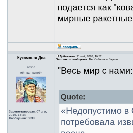
подается как "ко
мирные ракетные 
Добавлено:
21 май, 2026, 16:52
Кукамонга Два
Заголовок сообщения:
Re: События в Европе
offline
"Весь мир с нами:
оби ван кеноби
Quote:
«Недопустимо в 
Зарегистрирован:
07 апр,
2015, 14:44
Сообщения:
5893
потребовала изв