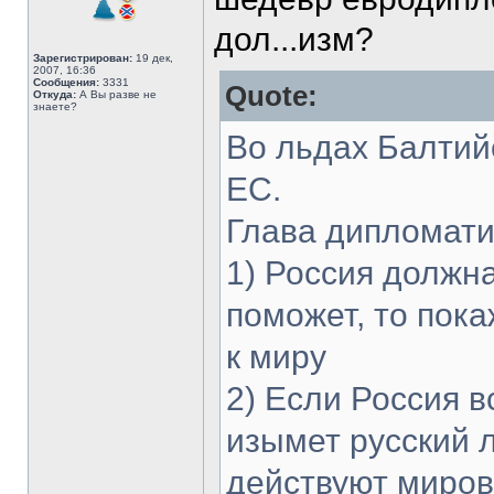
дол...изм?
Зарегистрирован:
19 дек,
2007, 16:36
Сообщения:
3331
Quote:
Откуда:
А Вы разве не
знаете?
Во льдах Балтийс
ЕС.
Глава дипломати
1) Россия должна
поможет, то пока
к миру
2) Если Россия в
изымет русский л
действуют миров