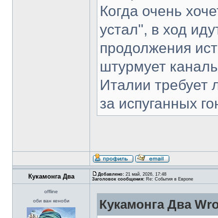
Когда очень хоче
устал", в ход и
продолжения ист
штурмует каналы
Италии требует 
за испуганных г
Добавлено:
21 май, 2026, 17:48
Кукамонга Два
Заголовок сообщения:
Re: События в Европе
offline
Кукамонга Два Wro
оби ван кеноби