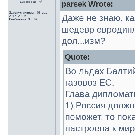
parsek Wrote:
12k сообщений+
Зарегистрирован:
08 мар,
Даже не знаю, к
2017, 20:36
Сообщения:
38576
шедевр евродип
дол...изм?
Quote:
Во льдах Балтий
газовоз ЕС.
Глава дипломат
1) Россия должн
поможет, то пок
настроена к мир