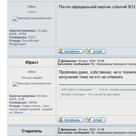
После официальной версии событий 9/11 
offline
******
Зарегистрирован:
10 дек,
2008, 19:54
Сообщения:
2271
Откуда:
Российская
Федерация
Добавлено:
03 июл, 2010, 16:59
Юрист
Заголовок сообщения:
Re: Американцы проиграли «лунну
Проблема даже, собственно, не в технич
offline
излучение тоже ни кто не отменял.
Хатуль мадан
НАСАфилы утверждают: "....Только чертили карандашом н
Ватман и Кульман - это совсем не два еврея.
Зарегистрирован:
04 янв,
2005, 3:59
Сообщения:
18554
Откуда:
Севастополь - этот
город самый лучший, лучший
на Земле....
Добавлено:
03 июл, 2010, 17:36
Старатель
Заголовок сообщения:
Re: Американцы проиграли «лунну