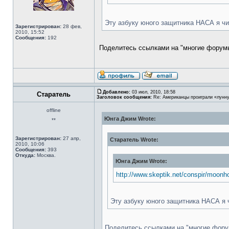
Эту азбуку юного защитника НАСА я чит
Зарегистрирован:
28 фев,
2010, 15:52
Сообщения:
192
Поделитесь ссылками на "многие форумы
Добавлено:
03 июл, 2010, 18:58
Старатель
Заголовок сообщения:
Re: Американцы проиграли «лунну
offline
Юнга Джим Wrote:
**
Зарегистрирован:
27 апр,
Старатель Wrote:
2010, 10:06
Сообщения:
393
Откуда:
Москва.
Юнга Джим Wrote:
http://www.skeptik.net/conspir/moon
Эту азбуку юного защитника НАСА я ч
Поделитесь ссылками на "многие форум