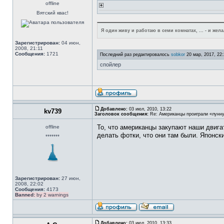
offline
Вятский квас!
Я один живу и работаю в семи комнатах, ... - и же
Зарегистрирован:
04 июн,
2008, 21:11
Сообщения:
1721
Последний раз редактировалось
sobkor
20 мар, 2017, 22:
спойлер
Добавлено:
03 июл, 2010, 13:22
kv739
Заголовок сообщения:
Re: Американцы проиграли «лунну
То, что американцы закупают наши двига
offline
делать фотки, что они там были. Японск
*******
Зарегистрирован:
27 июн,
2008, 22:02
Сообщения:
4173
Banned:
by 2 warnings
Добавлено:
03 июл, 2010, 13:33