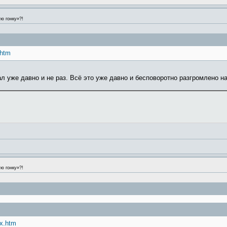
ю гонку»?!
.htm
 уже давно и не раз. Всё это уже давно и бесповоротно разгромлено на 
ю гонку»?!
ax.htm