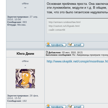
Основная проблема проста. Она заключае
offline
эти луномобили, модули и т.д. В общем
**
том, что это было гигантское надуватель
Зарегистрирован:
27 апр,
2010, 10:06
Сообщения:
393
http://armiavn.ru/about/law.html
Откуда:
Москва.
http://zaotvet.ru/L01goals.html
скайп centavr64
Добавлено:
03 июл, 2010, 18:21
Юнга Джим
Заголовок сообщения:
Re: Американцы проиграли «лунну
http://www.skeptik.net/conspir/moonhoax.h
offline
*
Зарегистрирован:
28 фев,
2010, 15:52
Сообщения:
192