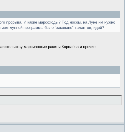
кого прорыва. И какие марсоходы? Под носом, на Луне им нужно
ытием лунной программы было "закопано" талантов, идей?
равительству марсианские ракеты Королёва и прочие