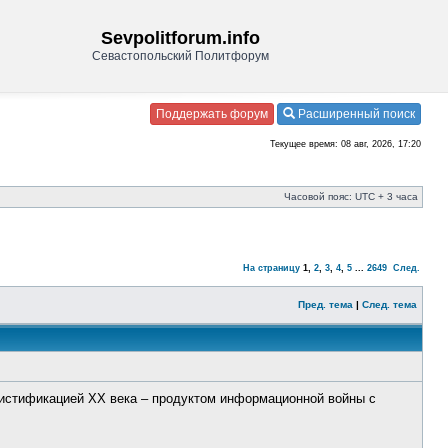
Sevpolitforum.info
Севастопольский Политфорум
Поддержать форум
Расширенный поиск
Текущее время: 08 авг, 2026, 17:20
Часовой пояс: UTC + 3 часа
На страницу
1
,
2
,
3
,
4
,
5
...
2649
След.
Пред. тема
|
След. тема
мистификацией ХХ века – продуктом информационной войны с