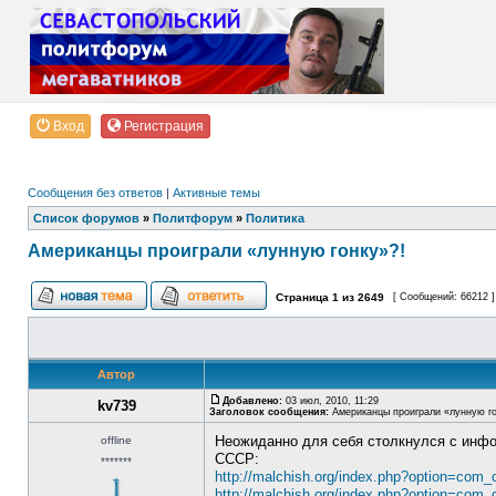
Вход
Регистрация
Сообщения без ответов
|
Активные темы
Список форумов
»
Политфорум
»
Политика
Американцы проиграли «лунную гонку»?!
Страница
1
из
2649
[ Сообщений: 66212 
Автор
Добавлено:
03 июл, 2010, 11:29
kv739
Заголовок сообщения:
Американцы проиграли «лунную го
Неожиданно для себя столкнулся с инфо
offline
СССР:
*******
http://malchish.org/index.php?option=com
http://malchish.org/index.php?option=com