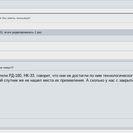
лал бы иметь восьмую!
21, всего редактировалось 1 раз.
ю гонку»?!
тели РД-180, НК-33, говорит, что они не достигли по ним технологическ
ий спутник же не нашел места их приземления. А сколько у нас с закры