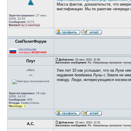
Масса фактов, доказательств, что амери
мистификации. Мы по ракетам «впереди 
Зарегистрирован:
27 июн,
2008, 22:02
Сообщения:
4173
Banned:
by 2 warnings
СевПолитФорум
Добавлено:
03 июл, 2010, 11:56
Плут
Заголовок сообщения:
Re: Американцы проиграли «лунну
Уже лет 10 как услышал, что на Луне ни
offline
недавняя бомбежка Луны с Земли не имел
***
поводу. Люди, интересующиеся космосом
Зарегистрирован:
19 апр,
2009, 14:15
Сообщения:
955
Откуда:
Севастополь
Warnings:
1
Добавлено:
03 июл, 2010, 12:31
А.С.
Заголовок сообщения:
Re: Американцы проиграли «лунну