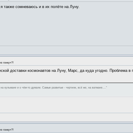
я также сомневаюсь и в их полёте на Луну.
ю гонку»?!
еской доставки космонавтов на Луну, Марс, да куда угодно. Проблема 
а кульмане и о чём-то думали. Самые развитые - чертили, всё же, на ватмане...."
ю гонку»?!