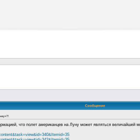
]
Сообщение
нку»?!
рмацией, что полет американцев на Луну может являться величайшей 
_content&task=view&id=340&Itemid=35
_content&task=view&id=342&Itemid=35