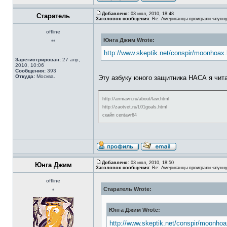
Добавлено:
03 июл, 2010, 18:48
Старатель
Заголовок сообщения:
Re: Американцы проиграли «лунну
offline
Юнга Джим Wrote:
**
http://www.skeptik.net/conspir/moonhoax
Зарегистрирован:
27 апр,
2010, 10:06
Сообщения:
393
Откуда:
Москва.
Эту азбуку юного защитника НАСА я читал
http://armiavn.ru/about/law.html
http://zaotvet.ru/L01goals.html
скайп centavr64
Добавлено:
03 июл, 2010, 18:50
Юнга Джим
Заголовок сообщения:
Re: Американцы проиграли «лунну
offline
Старатель Wrote:
*
Юнга Джим Wrote:
http://www.skeptik.net/conspir/moonho