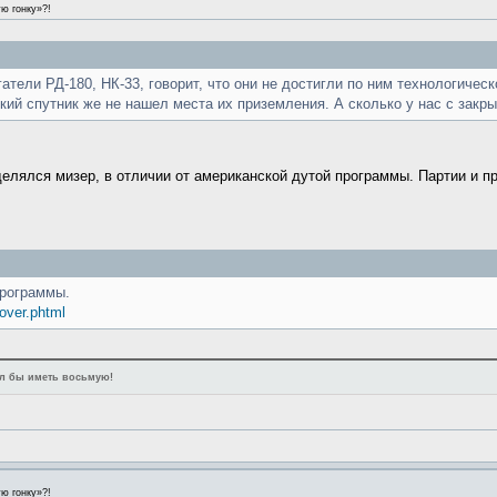
ю гонку»?!
атели РД-180, НК-33, говорит, что они не достигли по ним технологичес
кий спутник же не нашел места их приземления. А сколько у нас с закр
елялся мизер, в отличии от американской дутой программы. Партии и п
программы.
 over.phtml
лал бы иметь восьмую!
ю гонку»?!