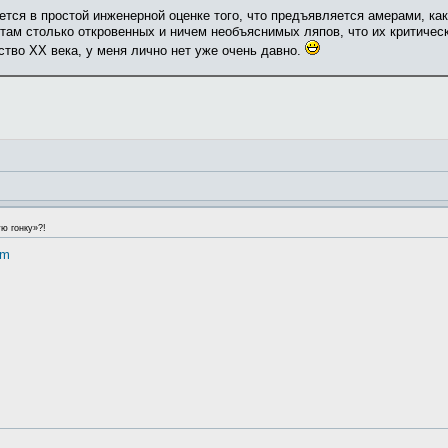
тся в простой инженерной оценке того, что предъявляется амерами, как
, там столько откровенных и ничем необъяснимых ляпов, что их критич
ство ХХ века, у меня лично нет уже очень давно.
ю гонку»?!
tm