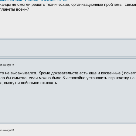
канцы не смогли решить технические, организационные проблемы, связа
планеты всей»?
ю гонку»?!
кто не высажывался. Кроме доказательств есть еще и косвенные ( почему
а бы смысла, если можно было бы спокойно установить взрывчатку на м
, смогут и побольше отыскать
ю гонку»?!