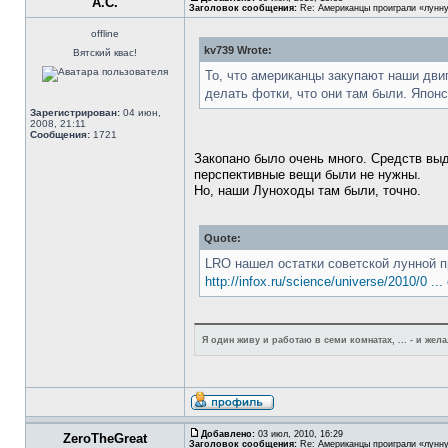
А.С.
Заголовок сообщения:
Re: Американцы проиграли «лунну
offline
kv739 Wrote:
Вятский квас!
То, что американцы закупают наши двиг
делать фотки, что они там были. Японс
Зарегистрирован:
04 июн,
2008, 21:11
Сообщения:
1721
Закопано было очень много. Средств выд
перспективные вещи были не нужны.
Но, наши Луноходы там были, точно.
Quote:
LRO нашел остатки советской лунной 
http://infox.ru/science/universe/2010/0 ...
Я один живу и работаю в семи комнатах, ... - и же
Добавлено:
03 июл, 2010, 16:29
ZeroTheGreat
Заголовок сообщения:
Re: Американцы проиграли «лунну