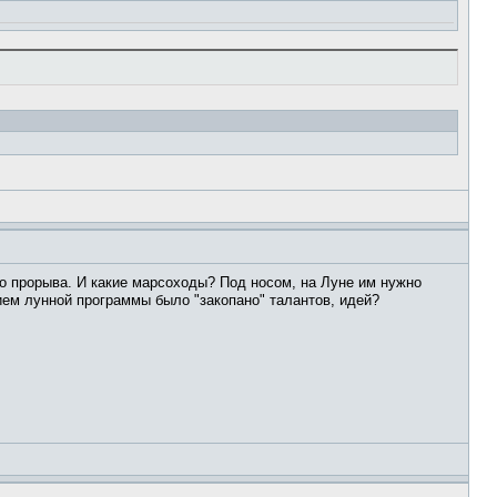
ого прорыва. И какие марсоходы? Под носом, на Луне им нужно
тием лунной программы было "закопано" талантов, идей?