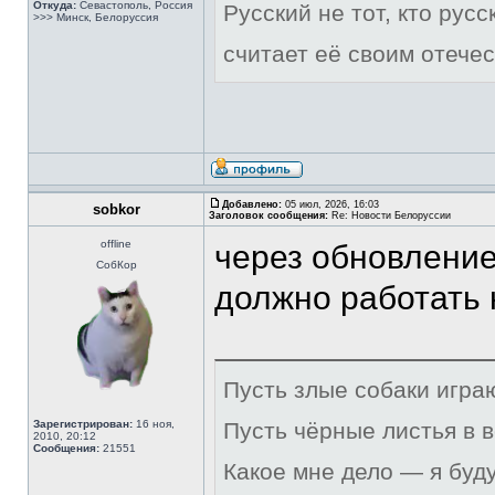
Откуда:
Севастополь, Россия
Русский не тот, кто рус
>>> Минск, Белоруссия
считает её своим отечес
Добавлено:
05 июл, 2026, 16:03
sobkor
Заголовок сообщения:
Re: Новости Белоруссии
offline
через обновление
СобКор
должно работать 
Пусть злые собаки игра
Зарегистрирован:
16 ноя,
Пусть чёрные листья в 
2010, 20:12
Сообщения:
21551
Какое мне дело — я буд