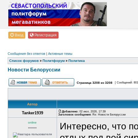
Вход
Регистрация
Сообщения без ответов
|
Активные темы
Список форумов
»
Политфорум
»
Политика
Новости Белоруссии
Страница
3208
из
3208
[ Сообщений: 80
Автор
Добавлено:
02 июл, 2026, 17:39
Tanker1939
Заголовок сообщения:
Re: Новости Белоруссии
online
Интересно, что п
*******
отдых под вой си