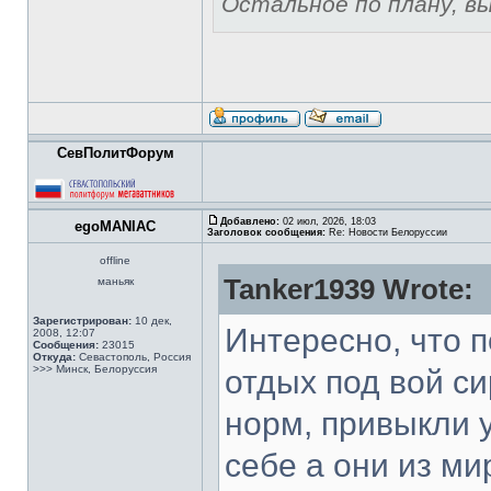
Остальное по плану, вы 
СевПолитФорум
Добавлено:
02 июл, 2026, 18:03
egoMANIAC
Заголовок сообщения:
Re: Новости Белоруссии
offline
Tanker1939 Wrote:
маньяк
Зарегистрирован:
10 дек,
Интересно, что п
2008, 12:07
Сообщения:
23015
Откуда:
Севастополь, Россия
>>> Минск, Белоруссия
отдых под вой си
норм, привыкли у
себе а они из ми