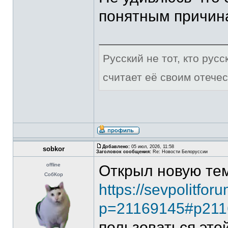
понятным причин
Русский не тот, кто рус
считает её своим отечес
Добавлено:
05 июл, 2026, 11:58
sobkor
Заголовок сообщения:
Re: Новости Белоруссии
offline
Открыл новую те
СобКор
https://sevpolitfor
p=21169145#p211
пользоваться это