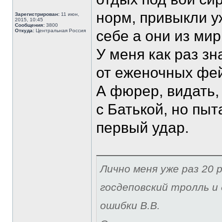
норм, привыкли у
Зарегистрирован:
11 июн,
2015, 10:45
Сообщения:
3800
Откуда:
Центральная Россия
себе а они из мир
У меня как раз з
от еженочных фе
А фюрер, видать,
с Батькой, но пыт
первый удар.
Лично меня уже раз 20 р
госдеповский тролль и 
ошибки В.В.