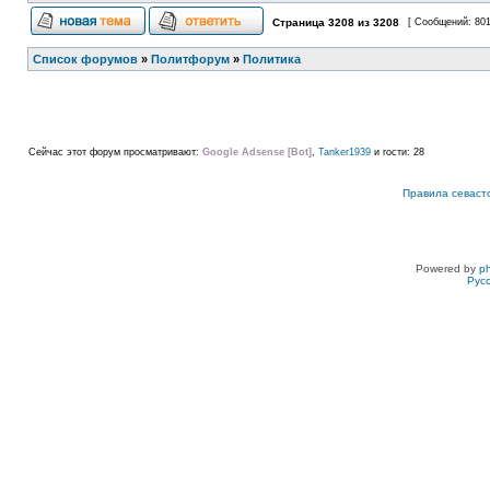
Страница
3208
из
3208
[ Сообщений: 80
Список форумов
»
Политфорум
»
Политика
Сейчас этот форум просматривают:
Google Adsense [Bot]
,
Tanker1939
и гости: 28
Правила севаст
Powered by
p
Рус