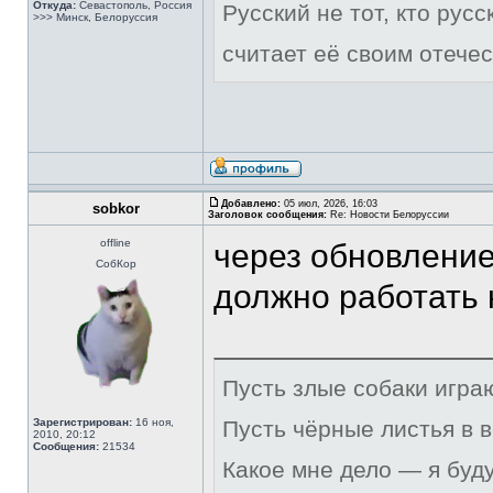
Откуда:
Севастополь, Россия
Русский не тот, кто рус
>>> Минск, Белоруссия
считает её своим отечес
Добавлено:
05 июл, 2026, 16:03
sobkor
Заголовок сообщения:
Re: Новости Белоруссии
offline
через обновление
СобКор
должно работать 
Пусть злые собаки игра
Зарегистрирован:
16 ноя,
Пусть чёрные листья в 
2010, 20:12
Сообщения:
21534
Какое мне дело — я буд