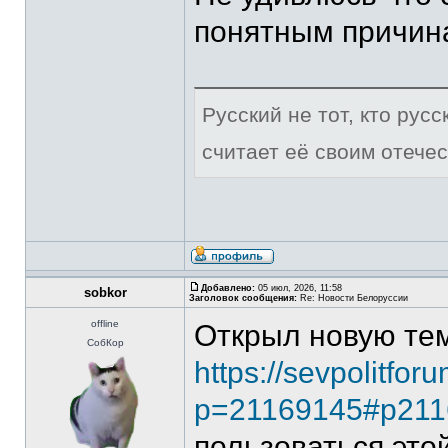
понятным причин
Русский не тот, кто рус
считает её своим отечес
Добавлено:
05 июл, 2026, 11:58
sobkor
Заголовок сообщения:
Re: Новости Белоруссии
offline
Открыл новую те
СобКор
https://sevpolitfor
p=21169145#p211
пользоваться это