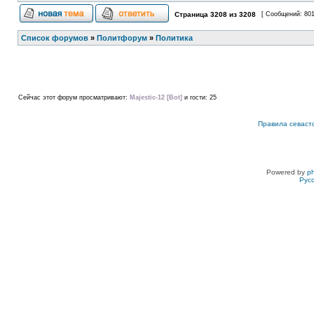
Страница
3208
из
3208
[ Сообщений: 80
Список форумов
»
Политфорум
»
Политика
Сейчас этот форум просматривают:
Majestic-12 [Bot]
и гости: 25
Правила севаст
Powered by
p
Рус