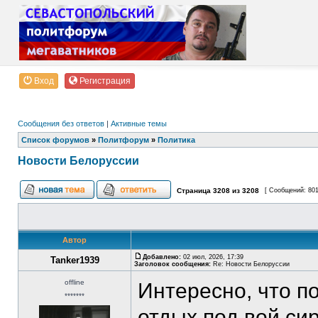
Вход
Регистрация
Сообщения без ответов
|
Активные темы
Список форумов
»
Политфорум
»
Политика
Новости Белоруссии
Страница
3208
из
3208
[ Сообщений: 80
Автор
Добавлено:
02 июл, 2026, 17:39
Tanker1939
Заголовок сообщения:
Re: Новости Белоруссии
offline
Интересно, что п
*******
отдых под вой си