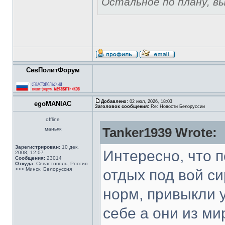
Остальное по плану, вы 
СевПолитФорум
Добавлено:
02 июл, 2026, 18:03
egoMANIAC
Заголовок сообщения:
Re: Новости Белоруссии
offline
Tanker1939 Wrote:
маньяк
Зарегистрирован:
10 дек,
Интересно, что п
2008, 12:07
Сообщения:
23014
Откуда:
Севастополь, Россия
>>> Минск, Белоруссия
отдых под вой си
норм, привыкли у
себе а они из ми