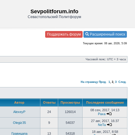
Sevpolitforum.info
Севастопольский Политфорум
Поддержать форум
Расширенный поиск
Текущее время: 06 авг, 2026, 5:09
Часовой пояс: UTC + 3 часа
На страницу
Пред.
1
,
2
,
3
След.
Автор
Ответы
Просмотры
Последнее сообщение
08 сен, 2017, 14:13
AlexeyP
24
126014
Paxa
27 авг, 2017, 16:37
Olegiz35
9
54037
NeTa
18 авг, 2017, 8:58
Гравицапа
13
54318