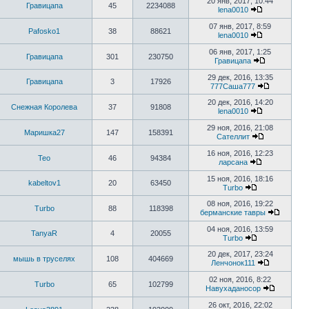
20 янв, 2017, 10:44
Гравицапа
45
2234088
lena0010
07 янв, 2017, 8:59
Pafosko1
38
88621
lena0010
06 янв, 2017, 1:25
Гравицапа
301
230750
Гравицапа
29 дек, 2016, 13:35
Гравицапа
3
17926
777Саша777
20 дек, 2016, 14:20
Снежная Королева
37
91808
lena0010
29 ноя, 2016, 21:08
Маришка27
147
158391
Сателлит
16 ноя, 2016, 12:23
Тео
46
94384
ларсана
15 ноя, 2016, 18:16
kabeltov1
20
63450
Turbo
08 ноя, 2016, 19:22
Turbo
88
118398
берманские тавры
04 ноя, 2016, 13:59
TanyaR
4
20055
Turbo
20 дек, 2017, 23:24
мышь в труселях
108
404669
Ленчонок111
02 ноя, 2016, 8:22
Turbo
65
102799
Навухаданосор
26 окт, 2016, 22:02