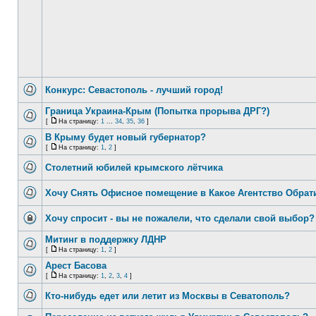
Конкурс: Севастополь - лучший город!
Граница Украина-Крым (Попытка прорыва ДРГ?)
[
На страницу:
1
...
34
,
35
,
36
]
В Крыму будет новый губернатор?
[
На страницу:
1
,
2
]
Столетний юбилей крымского лётчика
Хочу Снять Офисное помещение в Какое Агентство Обрат
Хочу спросит - вы не пожалели, что сделали свой выбор?
Митинг в поддержку ЛДНР
[
На страницу:
1
,
2
]
Арест Басова
[
На страницу:
1
,
2
,
3
,
4
]
Кто-нибудь едет или летит из Москвы в Севатополь?