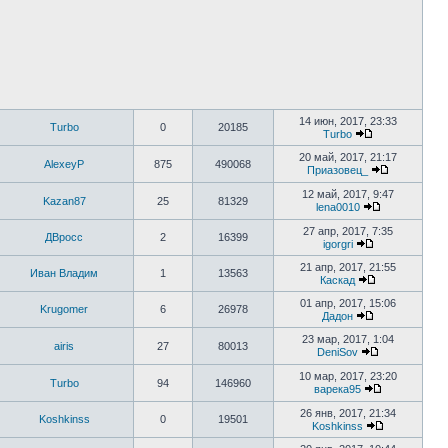
14 июн, 2017, 23:33
Turbo
0
20185
Turbo
20 май, 2017, 21:17
AlexeyP
875
490068
Приазовец_
12 май, 2017, 9:47
Kazan87
25
81329
lena0010
27 апр, 2017, 7:35
ДВросс
2
16399
igorgri
21 апр, 2017, 21:55
Иван Владим
1
13563
Каскад
01 апр, 2017, 15:06
Krugomer
6
26978
Дадон
23 мар, 2017, 1:04
airis
27
80013
DeniSov
10 мар, 2017, 23:20
Turbo
94
146960
варека95
26 янв, 2017, 21:34
Koshkinss
0
19501
Koshkinss