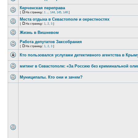
Керченская переправа
[
На страницу:
1
...
144
,
145
,
146
]
Места отдыха в Севастополе и окрестностях
[
На страницу:
1
,
2
,
3
]
Жизнь в Вишневом
Работа депутатов Заксобрания
[
На страницу:
1
,
2
,
3
]
Кто пользовался услугами детективного агентства в Крым
митинг в Севастополе: «За Россию без криминальной оли
Муниципалы. Кто они и зачем?