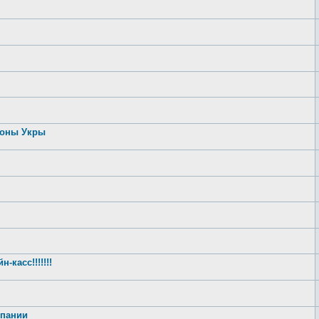
роны Укры
касс!!!!!!!
спании