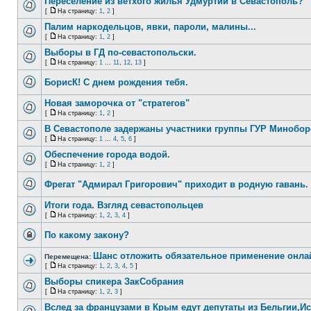
Переселение из ветхого жилья Удмуртии в Севастополь?
[
На страницу:
1
,
2
]
Палим наркодельцов, явки, пароли, малины...
[
На страницу:
1
,
2
]
Выборы в ГД по-севастопольски.
[
На страницу:
1
...
11
,
12
,
13
]
БорисК! С днем рождения тебя.
Новая заморочка от "стратегов"
[
На страницу:
1
,
2
]
В Севастополе задержаны участники группы ГУР Минобо
[
На страницу:
1
...
4
,
5
,
6
]
Обеспечение города водой.
[
На страницу:
1
,
2
]
Фрегат "Адмирал Григорович" приходит в родную гавань.
Итоги года. Взгляд севастопольцев
[
На страницу:
1
,
2
,
3
,
4
]
По какому закону?
Шанс отложить обязательное применение онлайн-
Перемещена:
[
На страницу:
1
,
2
,
3
,
4
,
5
]
Выборы спикера ЗакСобрания
[
На страницу:
1
,
2
,
3
]
Вслед за французами в Крым едут депутаты из Бельгии,И