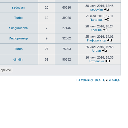
30 июл, 2016, 12:48
sedovlan
20
60616
sedovlan
29 июл, 2016, 17:11
Turbo
12
39926
Паганель
28 июл, 2016, 18:24
Snegurochka
7
27446
Хвостик
25 июл, 2016, 14:01
Информатор
9
32062
Информатор
25 июл, 2016, 10:58
Turbo
27
75293
Urban
16 июл, 2016, 18:36
dimdim
51
90332
Котовасий
На страницу
Пред.
1
,
2
,
3
След.