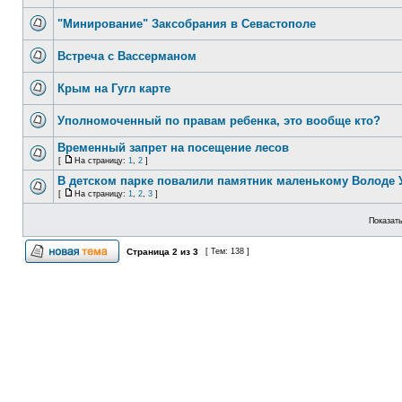
"Минирование" Заксобрания в Севастополе
Встреча с Вассерманом
Крым на Гугл карте
Уполномоченный по правам ребенка, это вообще кто?
Временный запрет на посещение лесов
[
На страницу:
1
,
2
]
В детском парке повалили памятник маленькому Володе 
[
На страницу:
1
,
2
,
3
]
Показать
Страница
2
из
3
[ Тем: 138 ]