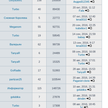
Lesya3891
238
193009
Андрей12345
20 окт, 2016, 11:12
Turbo
40
89430
Fafa
07 окт, 2016, 12:40
Снежная Королева
5
22772
lena0010
20 сен, 2016, 22:25
Meganom
55
92731
kabeltov1
14 сен, 2016, 21:59
Turbo
19
59545
babay
13 сен, 2016, 9:17
Валерьян
62
99739
lena0010
08 сен, 2016, 16:08
TanyaR
6
24489
Turbo
30 авг, 2016, 17:01
TanyaR
2
15325
Turbo
28 авг, 2016, 15:53
GoRadio
17
51993
TanyaR
20 авг, 2016, 14:39
partizan25
42
103544
Paganel-clone
10 авг, 2016, 21:31
Информатор
115
148726
golubika
10 авг, 2016, 16:58
golubika
7
27878
dimdim
08 авг, 2016, 18:45
Turbo
3
17308
Ъ!