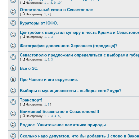
[
На страницу:
1
...
8
,
9
,
10
]
Отопительный сезон в Севастополе
[
На страницу:
1
,
2
]
Кураторы от ЮФО.
Центробанк выпустил купюру в честь Крыма и Севастопо
[
На страницу:
1
,
2
,
3
]
Фотографии довоенного Херсонеса (городища)?
Севастополю предложили определиться с выборами губе
[
На страницу:
1
,
2
,
3
]
Все о ЗС.
Про Чалого и его окружение.
Выборы в муниципалитеты - выборы кого? куда?
Транспорт!
[
На страницу:
1
,
2
]
Внимание! Бешенство в Севастополе!!!
[
На страницу:
1
,
2
,
3
,
4
,
5
]
Родное. Уничтожение памятника природы
Сколько надо депутатов, что бы добавить 1 слово в Зако