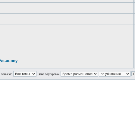
Ульянову
 темы за:
Поле сортировки