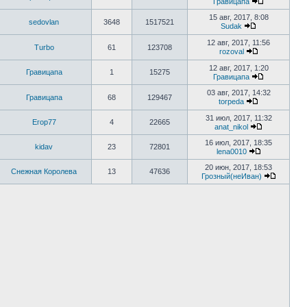
Гравицапа
15 авг, 2017, 8:08
sedovlan
3648
1517521
Sudak
12 авг, 2017, 11:56
Turbo
61
123708
rozoval
12 авг, 2017, 1:20
Гравицапа
1
15275
Гравицапа
03 авг, 2017, 14:32
Гравицапа
68
129467
torpeda
31 июл, 2017, 11:32
Егор77
4
22665
anat_nikol
16 июл, 2017, 18:35
kidav
23
72801
lena0010
20 июн, 2017, 18:53
Снежная Королева
13
47636
Грозный(неИван)