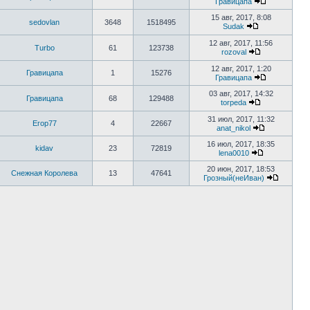
Гравицапа
15 авг, 2017, 8:08
sedovlan
3648
1518495
Sudak
12 авг, 2017, 11:56
Turbo
61
123738
rozoval
12 авг, 2017, 1:20
Гравицапа
1
15276
Гравицапа
03 авг, 2017, 14:32
Гравицапа
68
129488
torpeda
31 июл, 2017, 11:32
Егор77
4
22667
anat_nikol
16 июл, 2017, 18:35
kidav
23
72819
lena0010
20 июн, 2017, 18:53
Снежная Королева
13
47641
Грозный(неИван)