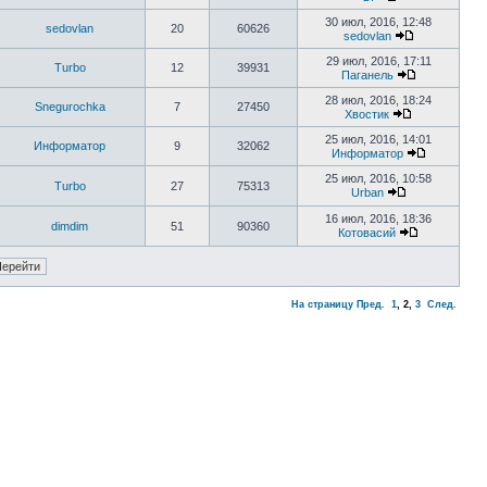
30 июл, 2016, 12:48
sedovlan
20
60626
sedovlan
29 июл, 2016, 17:11
Turbo
12
39931
Паганель
28 июл, 2016, 18:24
Snegurochka
7
27450
Хвостик
25 июл, 2016, 14:01
Информатор
9
32062
Информатор
25 июл, 2016, 10:58
Turbo
27
75313
Urban
16 июл, 2016, 18:36
dimdim
51
90360
Котовасий
На страницу
Пред.
1
,
2
,
3
След.