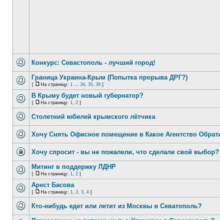
Конкурс: Севастополь - лучший город!
Граница Украина-Крым (Попытка прорыва ДРГ?)
[
На страницу:
1
...
34
,
35
,
36
]
В Крыму будет новый губернатор?
[
На страницу:
1
,
2
]
Столетний юбилей крымского лётчика
Хочу Снять Офисное помещение в Какое Агентство Обрат
Хочу спросит - вы не пожалели, что сделали свой выбор?
Митинг в поддержку ЛДНР
[
На страницу:
1
,
2
]
Арест Басова
[
На страницу:
1
,
2
,
3
,
4
]
Кто-нибудь едет или летит из Москвы в Севатополь?