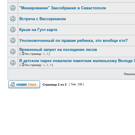
"Минирование" Заксобрания в Севастополе
Встреча с Вассерманом
Крым на Гугл карте
Уполномоченный по правам ребенка, это вообще кто?
Временный запрет на посещение лесов
[
На страницу:
1
,
2
]
В детском парке повалили памятник маленькому Володе 
[
На страницу:
1
,
2
,
3
]
Показать
Страница
2
из
3
[ Тем: 138 ]