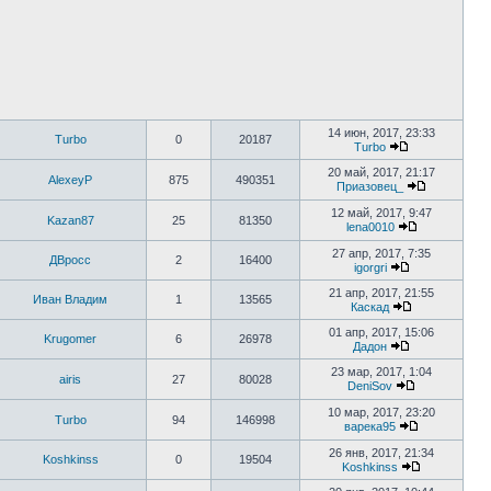
14 июн, 2017, 23:33
Turbo
0
20187
Turbo
20 май, 2017, 21:17
AlexeyP
875
490351
Приазовец_
12 май, 2017, 9:47
Kazan87
25
81350
lena0010
27 апр, 2017, 7:35
ДВросс
2
16400
igorgri
21 апр, 2017, 21:55
Иван Владим
1
13565
Каскад
01 апр, 2017, 15:06
Krugomer
6
26978
Дадон
23 мар, 2017, 1:04
airis
27
80028
DeniSov
10 мар, 2017, 23:20
Turbo
94
146998
варека95
26 янв, 2017, 21:34
Koshkinss
0
19504
Koshkinss