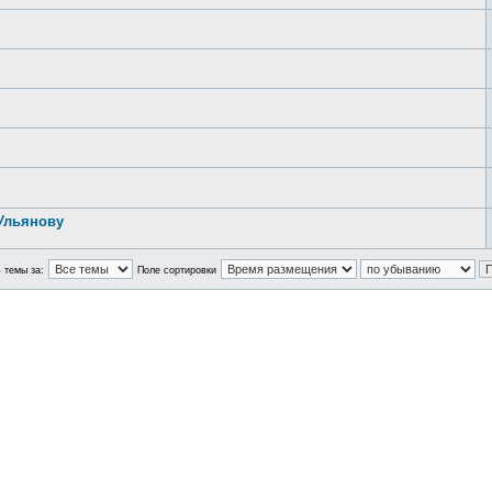
Ульянову
 темы за:
Поле сортировки