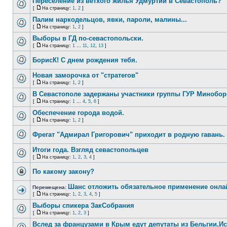
Переселение из ветхого жилья Удмуртии в Севастополь?
[
На страницу:
1
,
2
]
Палим наркодельцов, явки, пароли, малины...
[
На страницу:
1
,
2
]
Выборы в ГД по-севастопольски.
[
На страницу:
1
...
11
,
12
,
13
]
БорисК! С днем рождения тебя.
Новая заморочка от "стратегов"
[
На страницу:
1
,
2
]
В Севастополе задержаны участники группы ГУР Минобо
[
На страницу:
1
...
4
,
5
,
6
]
Обеспечение города водой.
[
На страницу:
1
,
2
]
Фрегат "Адмирал Григорович" приходит в родную гавань.
Итоги года. Взгляд севастопольцев
[
На страницу:
1
,
2
,
3
,
4
]
По какому закону?
Шанс отложить обязательное применение онлайн-
Перемещена:
[
На страницу:
1
,
2
,
3
,
4
,
5
]
Выборы спикера ЗакСобрания
[
На страницу:
1
,
2
,
3
]
Вслед за французами в Крым едут депутаты из Бельгии,И