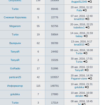
Lesya3891
238
193069
Андрей12345
20 окт, 2016, 11:12
Turbo
40
89446
Fafa
07 окт, 2016, 12:40
Снежная Королева
5
22776
lena0010
20 сен, 2016, 22:25
Meganom
55
92756
kabeltov1
14 сен, 2016, 21:59
Turbo
19
59564
babay
13 сен, 2016, 9:17
Валерьян
62
99789
lena0010
08 сен, 2016, 16:08
TanyaR
6
24492
Turbo
30 авг, 2016, 17:01
TanyaR
2
15326
Turbo
28 авг, 2016, 15:53
GoRadio
17
51996
TanyaR
20 авг, 2016, 14:39
partizan25
42
103557
Paganel-clone
10 авг, 2016, 21:31
Информатор
115
148791
golubika
10 авг, 2016, 16:58
golubika
7
27880
dimdim
08 авг, 2016, 18:45
Turbo
3
17314
Ъ!