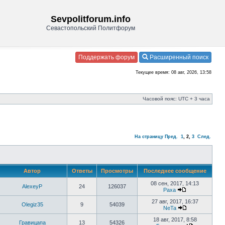
Sevpolitforum.info
Севастопольский Политфорум
Поддержать форум
Расширенный поиск
Текущее время: 08 авг, 2026, 13:58
Часовой пояс: UTC + 3 часа
На страницу
Пред.
1
,
2
,
3
След.
Автор
Ответы
Просмотры
Последнее сообщение
08 сен, 2017, 14:13
AlexeyP
24
126037
Paxa
27 авг, 2017, 16:37
Olegiz35
9
54039
NeTa
18 авг, 2017, 8:58
Гравицапа
13
54326