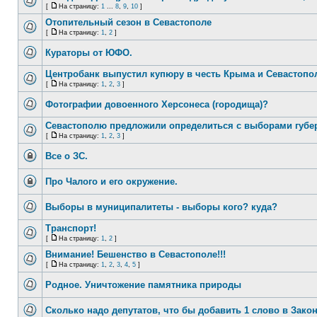
[
На страницу:
1
...
8
,
9
,
10
]
Отопительный сезон в Севастополе
[
На страницу:
1
,
2
]
Кураторы от ЮФО.
Центробанк выпустил купюру в честь Крыма и Севастопо
[
На страницу:
1
,
2
,
3
]
Фотографии довоенного Херсонеса (городища)?
Севастополю предложили определиться с выборами губе
[
На страницу:
1
,
2
,
3
]
Все о ЗС.
Про Чалого и его окружение.
Выборы в муниципалитеты - выборы кого? куда?
Транспорт!
[
На страницу:
1
,
2
]
Внимание! Бешенство в Севастополе!!!
[
На страницу:
1
,
2
,
3
,
4
,
5
]
Родное. Уничтожение памятника природы
Сколько надо депутатов, что бы добавить 1 слово в Зако