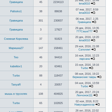
20 янв, 2017, 10:44
Гравицапа
45
2234113
lena0010
07 янв, 2017, 8:59
Pafosko1
38
88638
lena0010
06 янв, 2017, 1:25
Гравицапа
301
230837
Гравицапа
29 дек, 2016, 13:35
Гравицапа
3
17927
777Саша777
20 дек, 2016, 14:20
Снежная Королева
37
91823
lena0010
29 ноя, 2016, 21:08
Маришка27
147
158461
Сателлит
16 ноя, 2016, 12:23
Тео
46
94410
ларсана
15 ноя, 2016, 18:16
kabeltov1
20
63461
Turbo
08 ноя, 2016, 19:22
Turbo
88
118437
берманские тавры
04 ноя, 2016, 13:59
TanyaR
4
20057
Turbo
20 дек, 2017, 23:24
мышь в труселях
108
404825
Ленчонок111
02 ноя, 2016, 8:22
Turbo
65
102825
Навухаданосор
26 окт, 2016, 22:02