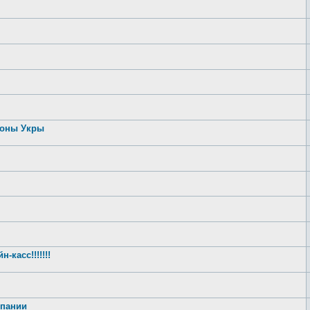
роны Укры
касс!!!!!!!
спании