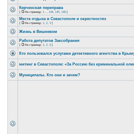
Керченская переправа
[
На страницу:
1
...
144
,
145
,
146
]
Места отдыха в Севастополе и окрестностях
[
На страницу:
1
,
2
,
3
]
Жизнь в Вишневом
Работа депутатов Заксобрания
[
На страницу:
1
,
2
,
3
]
Кто пользовался услугами детективного агентства в Крым
митинг в Севастополе: «За Россию без криминальной оли
Муниципалы. Кто они и зачем?