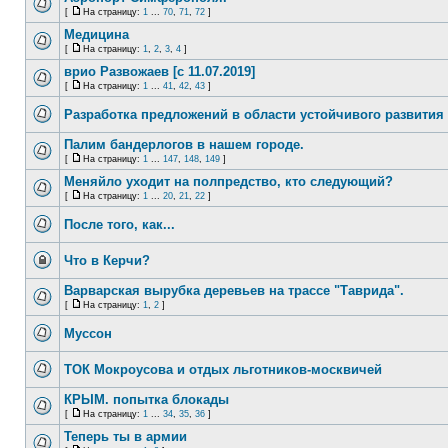
[
На страницу:
1
...
70
,
71
,
72
]
Медицина
[
На страницу:
1
,
2
,
3
,
4
]
врио Развожаев [с 11.07.2019]
[
На страницу:
1
...
41
,
42
,
43
]
Разработка предложений в области устойчивого развития 
Палим бандерлогов в нашем городе.
[
На страницу:
1
...
147
,
148
,
149
]
Меняйло уходит на полпредство, кто следующий?
[
На страницу:
1
...
20
,
21
,
22
]
После того, как...
Что в Керчи?
Варварская вырубка деревьев на трассе "Таврида".
[
На страницу:
1
,
2
]
Муссон
ТОК Мокроусова и отдых льготников-москвичей
КРЫМ. попытка блокады
[
На страницу:
1
...
34
,
35
,
36
]
Теперь ты в армии