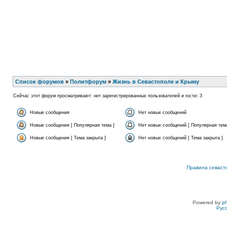
Список форумов
»
Политфорум
»
Жизнь в Севастополе и Крыму
Сейчас этот форум просматривают: нет зарегистрированных пользователей и гости: 3
Новые сообщения
Нет новых сообщений
Новые сообщения [ Популярная тема ]
Нет новых сообщений [ Популярная тема
Новые сообщения [ Тема закрыта ]
Нет новых сообщений [ Тема закрыта ]
Правила севаст
Powered by
p
Рус