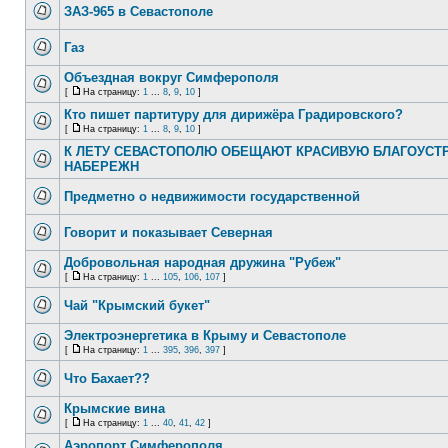
ЗАЗ-965 в Севастополе
Газ
Объездная вокруг Симферополя
[
На страницу:
1
...
8
,
9
,
10
]
Кто пишет партитуру для дирижёра Градировского?
[
На страницу:
1
...
8
,
9
,
10
]
К ЛЕТУ СЕВАСТОПОЛЮ ОБЕЩАЮТ КРАСИВУЮ БЛАГОУСТ
НАБЕРЕЖН
Предметно о недвижимости государственной
Говорит и показывает Северная
Добровольная народная дружина "Рубеж"
[
На страницу:
1
...
105
,
106
,
107
]
Чай "Крымский букет"
Электроэнергетика в Крыму и Севастополе
[
На страницу:
1
...
395
,
396
,
397
]
Что Бахает??
Крымские вина
[
На страницу:
1
...
40
,
41
,
42
]
Аэропорт Симферополя.