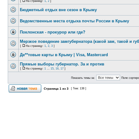
[
На страницу:
1
,
2
]
Бюджетный отдых вне сезон в Крыму
Ведомственные места отдыха почты России в Крыму
Поклонская - прокурор или где?
Мерзкое поведение замгубернатора (какой зам, такой и губ
[
На страницу:
1
,
2
,
3
]
Де**товые карты в Крыму | Visa, Mastercard
Прямые выборы губернатор. За и против
[
На страницу:
1
...
15
,
16
,
17
]
Показать темы за:
Поле сортир
Страница
1
из
3
[ Тем: 138 ]