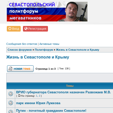
Вход
Регистрация
Сообщения без ответов
|
Активные темы
Список форумов
»
Политфорум
»
Жизнь в Севастополе и Крыму
Жизнь в Севастополе и Крыму
Страница
1
из
3
[ Тем: 138 ]
Темы
ВРИО губернатора Севастополя назначен Развожаев М.В.
[
На страницу:
1
,
2
]
парк имени Юрия Лужкова
Путин - почетный гражданин Севастополя!