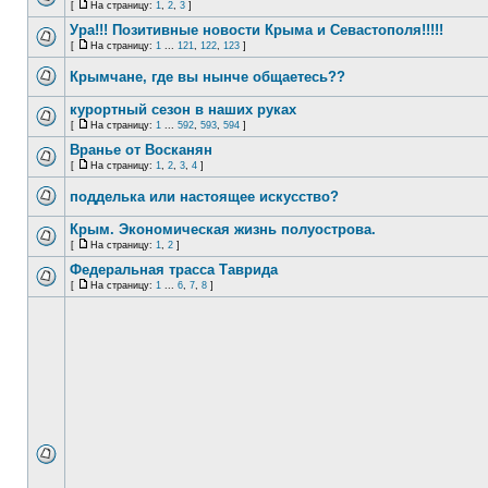
[
На страницу:
1
,
2
,
3
]
Ура!!! Позитивные новости Крыма и Севастополя!!!!!
[
На страницу:
1
...
121
,
122
,
123
]
Крымчане, где вы нынче общаетесь??
курортный сезон в наших руках
[
На страницу:
1
...
592
,
593
,
594
]
Вранье от Восканян
[
На страницу:
1
,
2
,
3
,
4
]
подделька или настоящее искусство?
Крым. Экономическая жизнь полуострова.
[
На страницу:
1
,
2
]
Федеральная трасса Таврида
[
На страницу:
1
...
6
,
7
,
8
]