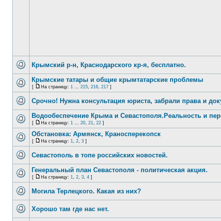
Крымский р-н, Краснодарского кр-я, бесплатно.
Крымские татары и общие крымтатарские проблемы
[
На страницу:
1
...
215
,
216
,
217
]
Срочно! Нужна консультация юриста, забрали права и до
Водообеспечение Крыма и Севастополя.Реальность и пе
[
На страницу:
1
...
20
,
21
,
22
]
Обстановка: Армянск, Краносперекопск
[
На страницу:
1
,
2
,
3
]
Севастополь в топе российских новостей.
Генеральный план Севастополя - политическая акция.
[
На страницу:
1
,
2
,
3
,
4
]
Могила Терлецкого. Какая из них?
Хорошо там где нас нет.