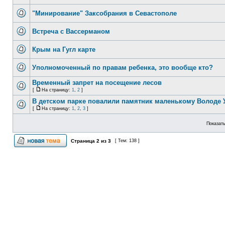
"Минирование" Заксобрания в Севастополе
Встреча с Вассерманом
Крым на Гугл карте
Уполномоченный по правам ребенка, это вообще кто?
Временный запрет на посещение лесов
[
На страницу:
1
,
2
]
В детском парке повалили памятник маленькому Володе 
[
На страницу:
1
,
2
,
3
]
Показать
Страница
2
из
3
[ Тем: 138 ]