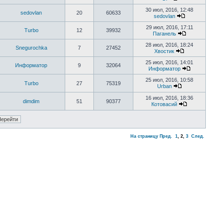
30 июл, 2016, 12:48
sedovlan
20
60633
sedovlan
29 июл, 2016, 17:11
Turbo
12
39932
Паганель
28 июл, 2016, 18:24
Snegurochka
7
27452
Хвостик
25 июл, 2016, 14:01
Информатор
9
32064
Информатор
25 июл, 2016, 10:58
Turbo
27
75319
Urban
16 июл, 2016, 18:36
dimdim
51
90377
Котовасий
На страницу
Пред.
1
,
2
,
3
След.