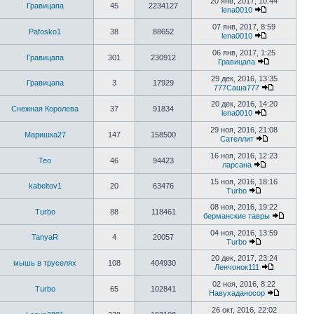
20 янв, 2017, 10:44
Гравицапа
45
2234127
lena0010
07 янв, 2017, 8:59
Pafosko1
38
88652
lena0010
06 янв, 2017, 1:25
Гравицапа
301
230912
Гравицапа
29 дек, 2016, 13:35
Гравицапа
3
17929
777Саша777
20 дек, 2016, 14:20
Снежная Королева
37
91834
lena0010
29 ноя, 2016, 21:08
Маришка27
147
158500
Сателлит
16 ноя, 2016, 12:23
Тео
46
94423
ларсана
15 ноя, 2016, 18:16
kabeltov1
20
63476
Turbo
08 ноя, 2016, 19:22
Turbo
88
118461
берманские тавры
04 ноя, 2016, 13:59
TanyaR
4
20057
Turbo
20 дек, 2017, 23:24
мышь в труселях
108
404930
Ленчонок111
02 ноя, 2016, 8:22
Turbo
65
102841
Навухаданосор
26 окт, 2016, 22:02