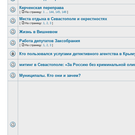
Керченская переправа
[
На страницу:
1
...
144
,
145
,
146
]
Места отдыха в Севастополе и окрестностях
[
На страницу:
1
,
2
,
3
]
Жизнь в Вишневом
Работа депутатов Заксобрания
[
На страницу:
1
,
2
,
3
]
Кто пользовался услугами детективного агентства в Крым
митинг в Севастополе: «За Россию без криминальной оли
Муниципалы. Кто они и зачем?