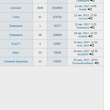
Гравицапа
15 авг, 2017, 8:08
sedovlan
3648
1518943
Sudak
12 авг, 2017, 11:56
Turbo
61
123752
rozoval
12 авг, 2017, 1:20
Гравицапа
1
15277
Гравицапа
03 авг, 2017, 14:32
Гравицапа
68
129509
torpeda
31 июл, 2017, 11:32
Егор77
4
22667
anat_nikol
16 июл, 2017, 18:35
kidav
23
72828
lena0010
20 июн, 2017, 18:53
Снежная Королева
13
47644
Грозный(неИван)