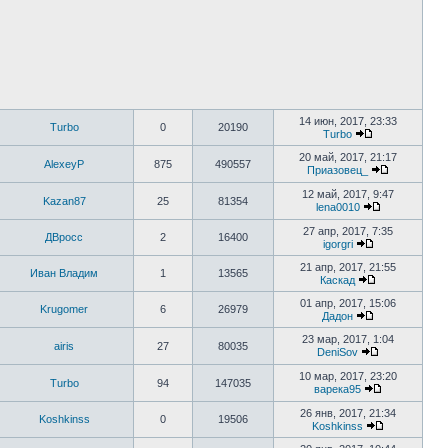
14 июн, 2017, 23:33
Turbo
0
20190
Turbo
20 май, 2017, 21:17
AlexeyP
875
490557
Приазовец_
12 май, 2017, 9:47
Kazan87
25
81354
lena0010
27 апр, 2017, 7:35
ДВросс
2
16400
igorgri
21 апр, 2017, 21:55
Иван Владим
1
13565
Каскад
01 апр, 2017, 15:06
Krugomer
6
26979
Дадон
23 мар, 2017, 1:04
airis
27
80035
DeniSov
10 мар, 2017, 23:20
Turbo
94
147035
варека95
26 янв, 2017, 21:34
Koshkinss
0
19506
Koshkinss