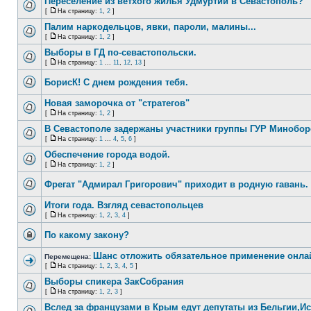
Переселение из ветхого жилья Удмуртии в Севастополь?
[
На страницу:
1
,
2
]
Палим наркодельцов, явки, пароли, малины...
[
На страницу:
1
,
2
]
Выборы в ГД по-севастопольски.
[
На страницу:
1
...
11
,
12
,
13
]
БорисК! С днем рождения тебя.
Новая заморочка от "стратегов"
[
На страницу:
1
,
2
]
В Севастополе задержаны участники группы ГУР Минобо
[
На страницу:
1
...
4
,
5
,
6
]
Обеспечение города водой.
[
На страницу:
1
,
2
]
Фрегат "Адмирал Григорович" приходит в родную гавань.
Итоги года. Взгляд севастопольцев
[
На страницу:
1
,
2
,
3
,
4
]
По какому закону?
Шанс отложить обязательное применение онлайн-
Перемещена:
[
На страницу:
1
,
2
,
3
,
4
,
5
]
Выборы спикера ЗакСобрания
[
На страницу:
1
,
2
,
3
]
Вслед за французами в Крым едут депутаты из Бельгии,И