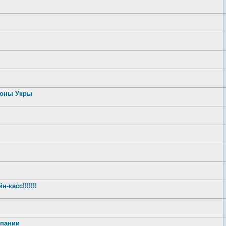
роны Укры
касс!!!!!!!
спании