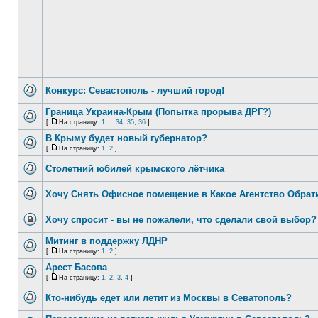
Конкурс: Севастополь - лучший город!
Граница Украина-Крым (Попытка прорыва ДРГ?)
[
На страницу:
1
...
34
,
35
,
36
]
В Крыму будет новый губернатор?
[
На страницу:
1
,
2
]
Столетний юбилей крымского лётчика
Хочу Снять Офисное помещение в Какое Агентство Обрат
Хочу спросит - вы не пожалели, что сделали свой выбор?
Митинг в поддержку ЛДНР
[
На страницу:
1
,
2
]
Арест Басова
[
На страницу:
1
,
2
,
3
,
4
]
Кто-нибудь едет или летит из Москвы в Севатополь?