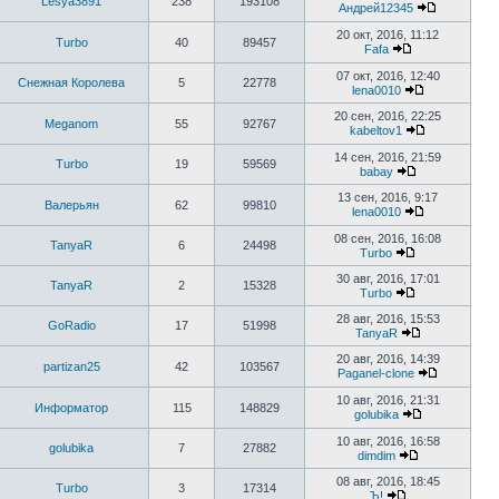
Lesya3891
238
193108
Андрей12345
20 окт, 2016, 11:12
Turbo
40
89457
Fafa
07 окт, 2016, 12:40
Снежная Королева
5
22778
lena0010
20 сен, 2016, 22:25
Meganom
55
92767
kabeltov1
14 сен, 2016, 21:59
Turbo
19
59569
babay
13 сен, 2016, 9:17
Валерьян
62
99810
lena0010
08 сен, 2016, 16:08
TanyaR
6
24498
Turbo
30 авг, 2016, 17:01
TanyaR
2
15328
Turbo
28 авг, 2016, 15:53
GoRadio
17
51998
TanyaR
20 авг, 2016, 14:39
partizan25
42
103567
Paganel-clone
10 авг, 2016, 21:31
Информатор
115
148829
golubika
10 авг, 2016, 16:58
golubika
7
27882
dimdim
08 авг, 2016, 18:45
Turbo
3
17314
Ъ!