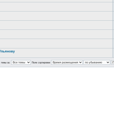
Ульянову
 темы за:
Поле сортировки