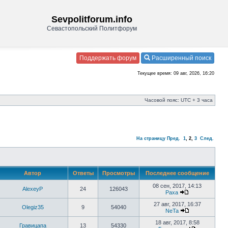
Sevpolitforum.info
Севастопольский Политфорум
Поддержать форум
Расширенный поиск
Текущее время: 09 авг, 2026, 16:20
Часовой пояс: UTC + 3 часа
На страницу
Пред.
1
,
2
,
3
След.
Автор
Ответы
Просмотры
Последнее сообщение
08 сен, 2017, 14:13
AlexeyP
24
126043
Paxa
27 авг, 2017, 16:37
Olegiz35
9
54040
NeTa
18 авг, 2017, 8:58
Гравицапа
13
54330