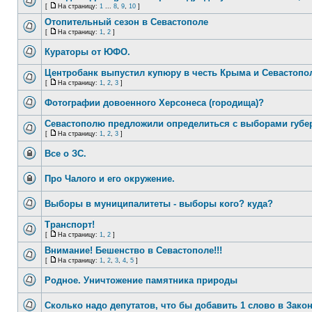
[
На страницу:
1
...
8
,
9
,
10
]
Отопительный сезон в Севастополе
[
На страницу:
1
,
2
]
Кураторы от ЮФО.
Центробанк выпустил купюру в честь Крыма и Севастопо
[
На страницу:
1
,
2
,
3
]
Фотографии довоенного Херсонеса (городища)?
Севастополю предложили определиться с выборами губе
[
На страницу:
1
,
2
,
3
]
Все о ЗС.
Про Чалого и его окружение.
Выборы в муниципалитеты - выборы кого? куда?
Транспорт!
[
На страницу:
1
,
2
]
Внимание! Бешенство в Севастополе!!!
[
На страницу:
1
,
2
,
3
,
4
,
5
]
Родное. Уничтожение памятника природы
Сколько надо депутатов, что бы добавить 1 слово в Зако