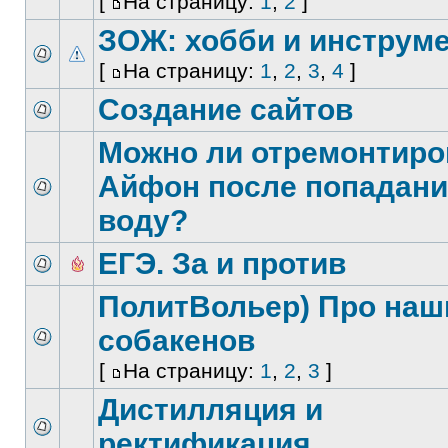
[
На страницу:
1
,
2
]
ЗОЖ: хобби и инструм
[
На страницу:
1
,
2
,
3
,
4
]
Создание сайтов
Можно ли отремонтиро
Айфон после попадани
воду?
ЕГЭ. За и против
ПолитВольер) Про наш
собакенов
[
На страницу:
1
,
2
,
3
]
Дистилляция и
ректификация.