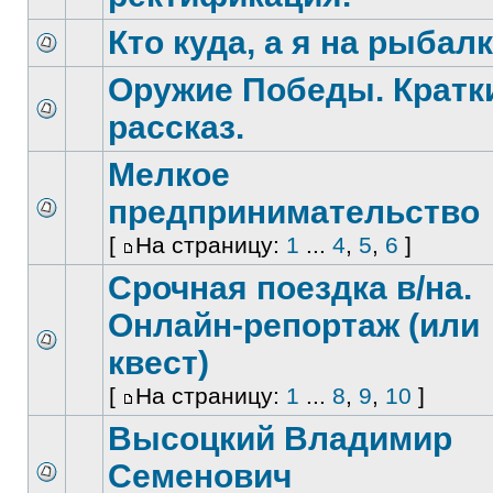
Кто куда, а я на рыбалк
Оружие Победы. Кратк
рассказ.
Мелкое
предпринимательство
[
На страницу:
1
...
4
,
5
,
6
]
Срочная поездка в/на.
Онлайн-репортаж (или
квест)
[
На страницу:
1
...
8
,
9
,
10
]
Высоцкий Владимир
Семенович