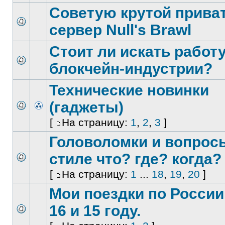
Советую крутой прива
сервер Null's Brawl
Стоит ли искать работу
блокчейн-индустрии?
Технические новинки
(гаджеты)
[
На страницу:
1
,
2
,
3
]
Головоломки и вопрос
стиле что? где? когда?
[
На страницу:
1
...
18
,
19
,
20
]
Мои поездки по России
16 и 15 году.