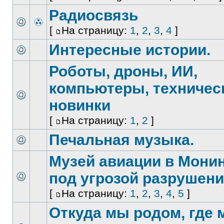
Радиосвязь
[
На страницу:
1
,
2
,
3
,
4
]
Интересные истории.
Роботы, дроны, ИИ,
компьютеры, техничес
новинки
[
На страницу:
1
,
2
]
Печальная музыка.
Музей авиации в Мони
под угрозой разрушен
[
На страницу:
1
,
2
,
3
,
4
,
5
]
Откуда мы родом, где