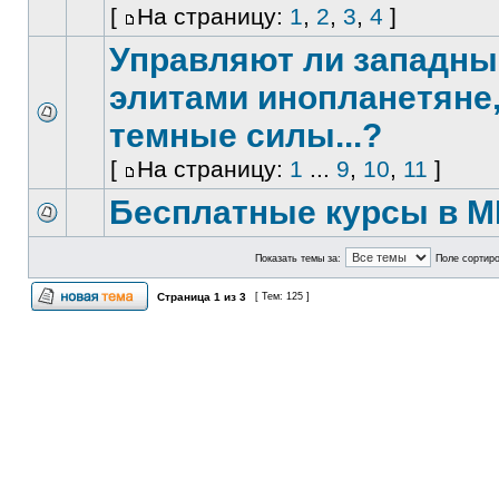
[
На страницу:
1
,
2
,
3
,
4
]
Управляют ли западн
элитами инопланетяне
темные силы...?
[
На страницу:
1
...
9
,
10
,
11
]
Бесплатные курсы в М
Показать темы за:
Поле сортир
Страница
1
из
3
[ Тем: 125 ]