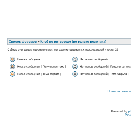
Список форумов
»
Клуб по интересам (не только политика)
Сейчас этот форум просматривают: нет зарегистрированных пользователей и гости: 22
Новые сообщения
Нет новых сообщений
Новые сообщения [ Популярная тема ]
Нет новых сообщений [ Популярная тема
Новые сообщения [ Тема закрыта ]
Нет новых сообщений [ Тема закрыта ]
Правила севаст
Powered by
p
Рус