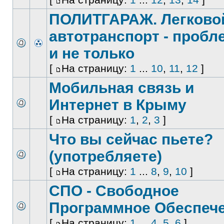
ПОЛИТГАРАЖ. Легково
автотранспорт - проб
и не только
[
На страницу:
1
...
10
,
11
,
12
]
Мобильная связь и
Интернет в Крыму
[
На страницу:
1
,
2
,
3
]
Что вы сейчас пьете?
(употребляете)
[
На страницу:
1
...
8
,
9
,
10
]
СПО - Свободное
Программное Обеспеч
[
На страницу:
1
...
4
,
5
,
6
]