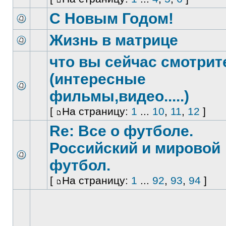
С Новым Годом!
Жизнь в матрице
что вы сейчас смотрит
(интересные
фильмы,видео.....)
[
На страницу:
1
...
10
,
11
,
12
]
Re: Все о футболе.
Российский и мировой
футбол.
[
На страницу:
1
...
92
,
93
,
94
]