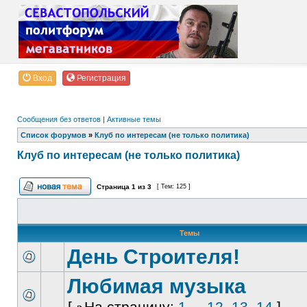
Вход
Регистрация
Сообщения без ответов
|
Активные темы
Список форумов
»
Клуб по интересам (не только политика)
Клуб по интересам (не только политика)
Страница
1
из
3
[ Тем: 125 ]
Темы
День Строителя!
Любимая музыка
[
На страницу:
1
...
12
,
13
,
14
]