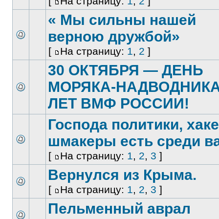
[
На страницу:
1
,
2
]
« Мы сильны нашей
верною дружбой»
[
На страницу:
1
,
2
]
30 ОКТЯБРЯ — ДЕНЬ
МОРЯКА-НАДВОДНИКА.
ЛЕТ ВМФ РОССИИ!
Господа политики, хак
шмакеры есть среди в
[
На страницу:
1
,
2
,
3
]
Вернулся из Крыма.
[
На страницу:
1
,
2
,
3
]
Пельменный аврал