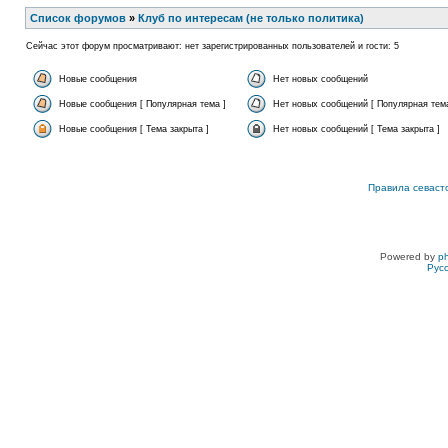
Список форумов
»
Клуб по интересам (не только политика)
Сейчас этот форум просматривают: нет зарегистрированных пользователей и гости: 5
Новые сообщения
Нет новых сообщений
Новые сообщения [ Популярная тема ]
Нет новых сообщений [ Популярная тема
Новые сообщения [ Тема закрыта ]
Нет новых сообщений [ Тема закрыта ]
Правила севаст
Powered by
p
Рус