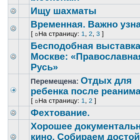
Ищу шахматы
Временная. Важно узна
[
На страницу:
1
,
2
,
3
]
Бесподобная выставка
Москве: «Православна
Русь»
Отдых для
Перемещена:
ребенка после реаним
[
На страницу:
1
,
2
]
Фехтование.
Хорошее документаль
кино. Собираем досто