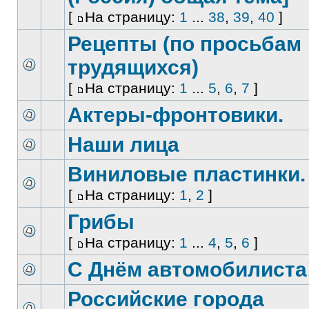
[
На страницу:
1
...
38
,
39
,
40
]
Рецепты (по просьбам
трудящихся)
[
На страницу:
1
...
5
,
6
,
7
]
Актеры-фронтовики.
Наши лица
Виниловые пластинки.
[
На страницу:
1
,
2
]
Грибы
[
На страницу:
1
...
4
,
5
,
6
]
С Днём автомобилиста
Российские города