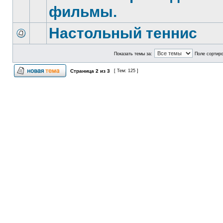
фильмы.
Настольный теннис
Показать темы за:
Поле сортир
Страница
2
из
3
[ Тем: 125 ]