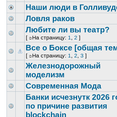
Наши люди в Голливуд
Ловля раков
Любите ли вы театр?
[
На страницу:
1
,
2
]
Все о Боксе [общая те
[
На страницу:
1
,
2
,
3
]
Железнодорожный
моделизм
Современная Мода
Банки исчезнутк 2026 г
по причине развития
blockchain