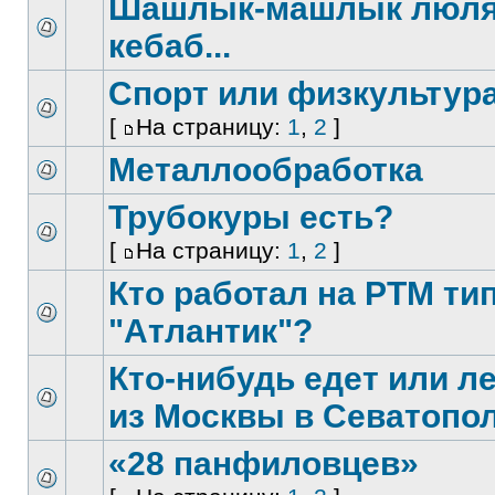
Шашлык-машлык люля
кебаб...
Спорт или физкультур
[
На страницу:
1
,
2
]
Металлообработка
Трубокуры есть?
[
На страницу:
1
,
2
]
Кто работал на РТМ ти
"Атлантик"?
Кто-нибудь едет или л
из Москвы в Севатопо
«28 панфиловцев»