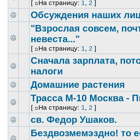
[
На страницу:
1
,
2
]
Обсуждения наших ли
"Взрослая совсем, поч
невеста..."
[
На страницу:
1
,
2
]
Сначала зарплата, пот
налоги
Домашние растения
Трасса М-10 Москва - 
[
На страницу:
1
,
2
]
св. Федор Ушаков.
Бездвозмемэздно! то е