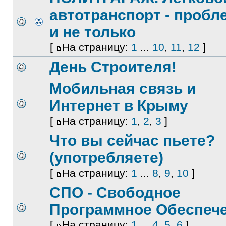
автотранспорт - проб
и не только
[
На страницу:
1
...
10
,
11
,
12
]
День Строителя!
Мобильная связь и
Интернет в Крыму
[
На страницу:
1
,
2
,
3
]
Что вы сейчас пьете?
(употребляете)
[
На страницу:
1
...
8
,
9
,
10
]
СПО - Свободное
Программное Обеспеч
[
На страницу:
1
...
4
,
5
,
6
]