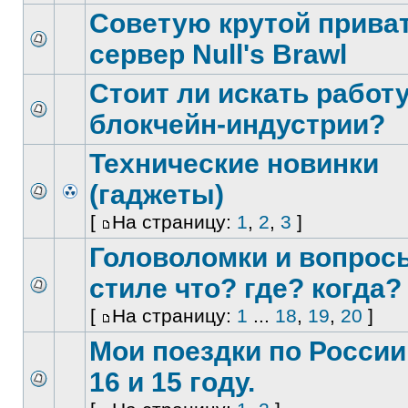
Советую крутой прива
сервер Null's Brawl
Стоит ли искать работу
блокчейн-индустрии?
Технические новинки
(гаджеты)
[
На страницу:
1
,
2
,
3
]
Головоломки и вопрос
стиле что? где? когда?
[
На страницу:
1
...
18
,
19
,
20
]
Мои поездки по России
16 и 15 году.