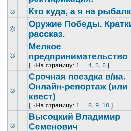
Кто куда, а я на рыбалк
Оружие Победы. Кратк
рассказ.
Мелкое
предпринимательство
[
На страницу:
1
...
4
,
5
,
6
]
Срочная поездка в/на.
Онлайн-репортаж (или
квест)
[
На страницу:
1
...
8
,
9
,
10
]
Высоцкий Владимир
Семенович