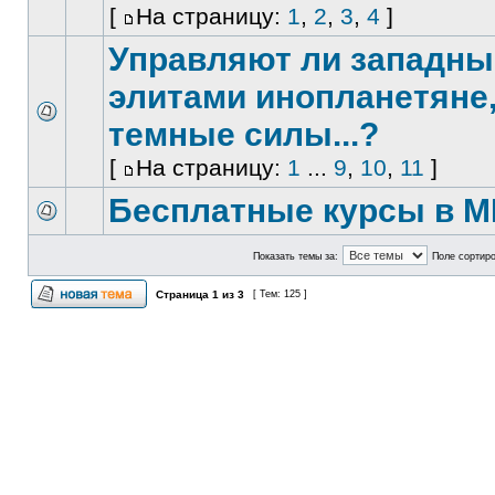
[
На страницу:
1
,
2
,
3
,
4
]
Управляют ли западн
элитами инопланетяне
темные силы...?
[
На страницу:
1
...
9
,
10
,
11
]
Бесплатные курсы в М
Показать темы за:
Поле сортир
Страница
1
из
3
[ Тем: 125 ]