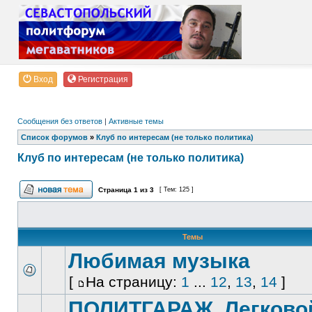
Вход
Регистрация
Сообщения без ответов
|
Активные темы
Список форумов
»
Клуб по интересам (не только политика)
Клуб по интересам (не только политика)
Страница
1
из
3
[ Тем: 125 ]
Темы
Любимая музыка
[
На страницу:
1
...
12
,
13
,
14
]
ПОЛИТГАРАЖ. Легково