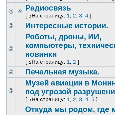
Радиосвязь
[
На страницу:
1
,
2
,
3
,
4
]
Интересные истории.
Роботы, дроны, ИИ,
компьютеры, техничес
новинки
[
На страницу:
1
,
2
]
Печальная музыка.
Музей авиации в Мони
под угрозой разрушен
[
На страницу:
1
,
2
,
3
,
4
,
5
]
Откуда мы родом, где