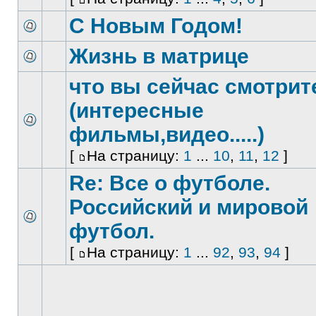
С Новым Годом!
Жизнь в матрице
что вы сейчас смотрит
(интересные
фильмы,видео.....)
[
На страницу:
1
...
10
,
11
,
12
]
Re: Все о футболе.
Российский и мировой
футбол.
[
На страницу:
1
...
92
,
93
,
94
]