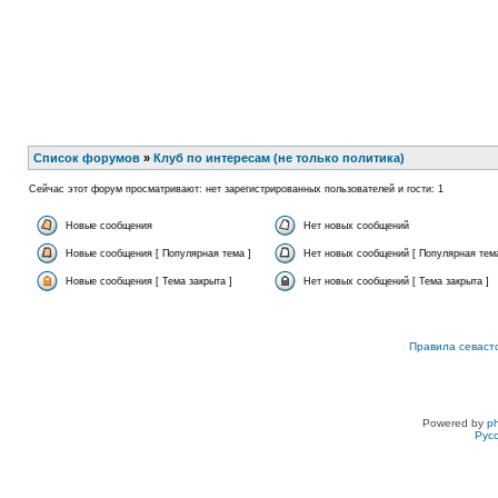
Список форумов
»
Клуб по интересам (не только политика)
Сейчас этот форум просматривают: нет зарегистрированных пользователей и гости: 1
Новые сообщения
Нет новых сообщений
Новые сообщения [ Популярная тема ]
Нет новых сообщений [ Популярная тема
Новые сообщения [ Тема закрыта ]
Нет новых сообщений [ Тема закрыта ]
Правила севаст
Powered by
p
Рус