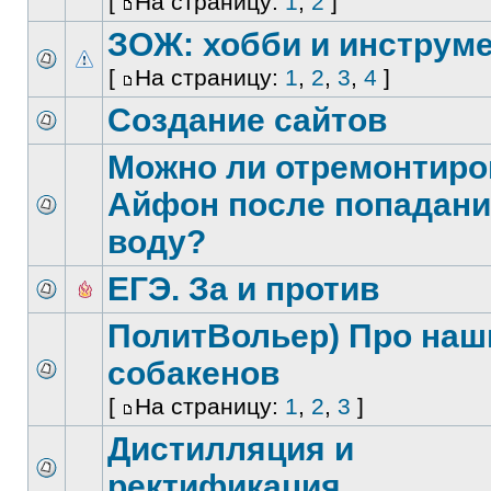
[
На страницу:
1
,
2
]
ЗОЖ: хобби и инструм
[
На страницу:
1
,
2
,
3
,
4
]
Создание сайтов
Можно ли отремонтиро
Айфон после попадани
воду?
ЕГЭ. За и против
ПолитВольер) Про наш
собакенов
[
На страницу:
1
,
2
,
3
]
Дистилляция и
ректификация.